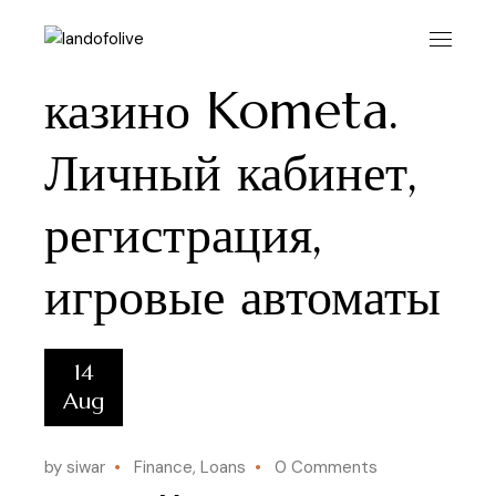
Skip
to
Комета. Зеркало
the
content
казино Kometa.
Личный кабинет,
регистрация,
игровые автоматы
14
Aug
by siwar
Finance, Loans
0 Comments