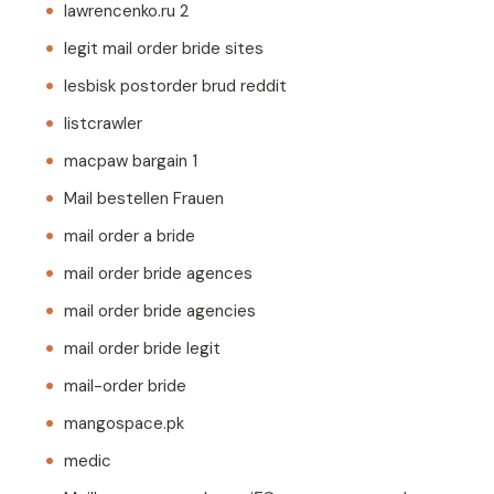
lawrencenko.ru 2
legit mail order bride sites
lesbisk postorder brud reddit
listcrawler
macpaw bargain 1
Mail bestellen Frauen
mail order a bride
mail order bride agences
mail order bride agencies
mail order bride legit
mail-order bride
mangospace.pk
medic