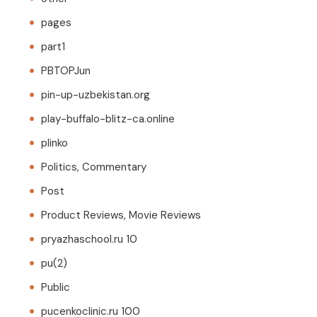
pages
part1
PBTOPJun
pin-up-uzbekistan.org
play-buffalo-blitz-ca.online
plinko
Politics, Commentary
Post
Product Reviews, Movie Reviews
pryazhaschool.ru 10
pu(2)
Public
pucenkoclinic.ru 100