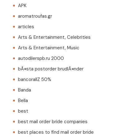
APK
aromatroufas.gr
articles
Arts & Entertainment, Celebrities
Arts & Entertainment, Music
autodilerspb.ru 2000
bÃ¤sta postorder brudlÃ¤nder
bancorallZ 50%
Banda
Bella
best
best mail order bride companies
best places to find mail order bride