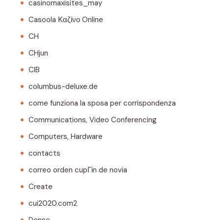
casinomaxisites_may
Casoola Καζίνο Online
CH
CHjun
CIB
columbus-deluxe.de
come funziona la sposa per corrispondenza
Communications, Video Conferencing
Computers, Hardware
contacts
correo orden cupГіn de novia
Create
cui2020.com2