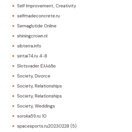
Self Improvement, Creativity
selfmadeconcrete.ru
Semaglutide Online
shiningcrown.nl
sibterra.info
sintai74.ru 4-8
Slotsvader Ελλάδα
Society, Divorce
Society, Relationships
Society, Relationships
Society, Weddings
soroka59.ru 10
spacesports.ru20230228 (5)