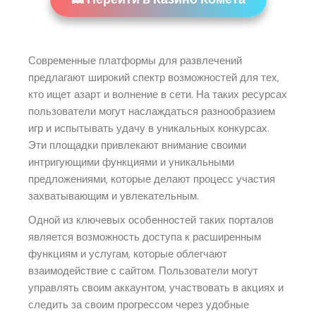
Современные платформы для развлечений
предлагают широкий спектр возможностей для тех,
кто ищет азарт и волнение в сети. На таких ресурсах
пользователи могут наслаждаться разнообразием
игр и испытывать удачу в уникальных конкурсах.
Эти площадки привлекают внимание своими
интригующими функциями и уникальными
предложениями, которые делают процесс участия
захватывающим и увлекательным.
Одной из ключевых особенностей таких порталов
является возможность доступа к расширенным
функциям и услугам, которые облегчают
взаимодействие с сайтом. Пользователи могут
управлять своим аккаунтом, участвовать в акциях и
следить за своим прогрессом через удобные