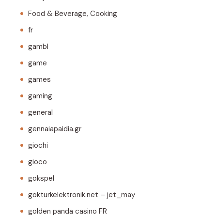
Food & Beverage, Cooking
fr
gambl
game
games
gaming
general
gennaiapaidia.gr
giochi
gioco
gokspel
gokturkelektronik.net – jet_may
golden panda casino FR