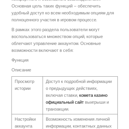
Основная цель таких функций – обеспечить
удобный доступ ко всем необходимым опциям для
полноценного участия в игровом процессе.
В рамках этого раздела пользователи могут
воспользоваться множеством опций, которые
облегчают управление аккаунтом. Основные
возможности включают в себя:
Функция
Описание
Просмотр
Доступ к подробной информации
истории
о предыдущих действиях,
включая ставки,
комета казино
официальный сайт
выигрыши и
транзакции.
Настройки
Возможность изменения личной
аккаунта
информации, контактных данных