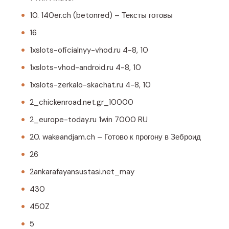
10. 140er.ch (betonred) – Тексты готовы
16
1xslots-oficialnyy-vhod.ru 4-8, 10
1xslots-vhod-android.ru 4-8, 10
1xslots-zerkalo-skachat.ru 4-8, 10
2_chickenroad.net.gr_10000
2_europe-today.ru 1win 7000 RU
20. wakeandjam.ch – Готово к прогону в Зеброид
26
2ankarafayansustasi.net_may
430
450Z
5