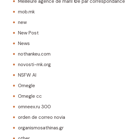
Meilleure agence de mariГ©e par correspondance
mob.mk
new
New Post
News
nothankeu.com
novosti-mk.org
NSFW AI
Omegle
Omegle cc
omneex.ru 300
orden de correo novia
organismosathinas.gr
other