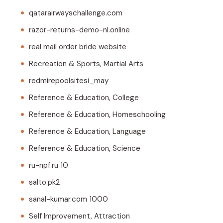
qatarairwayschallenge.com
razor-returns-demo-nl.online
real mail order bride website
Recreation & Sports, Martial Arts
redmirepoolsitesi_may
Reference & Education, College
Reference & Education, Homeschooling
Reference & Education, Language
Reference & Education, Science
ru-npf.ru 10
salto.pk2
sanal-kumar.com 1000
Self Improvement, Attraction