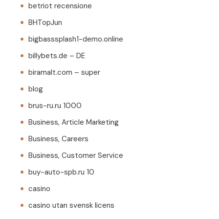
betriot recensione
BHTopJun
bigbasssplash1-demo.online
billybets.de – DE
biramalt.com – super
blog
brus-ru.ru 1000
Business, Article Marketing
Business, Careers
Business, Customer Service
buy-auto-spb.ru 10
casino
casino utan svensk licens