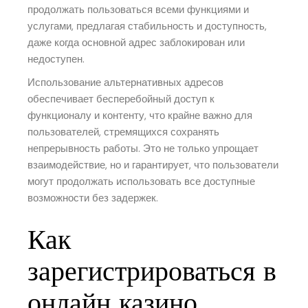
продолжать пользоваться всеми функциями и
услугами, предлагая стабильность и доступность,
даже когда основной адрес заблокирован или
недоступен.
Использование альтернативных адресов
обеспечивает бесперебойный доступ к
функционалу и контенту, что крайне важно для
пользователей, стремящихся сохранять
непрерывность работы. Это не только упрощает
взаимодействие, но и гарантирует, что пользователи
могут продолжать использовать все доступные
возможности без задержек.
Как
зарегистрироваться в
онлайн казино