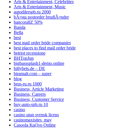
Arts & Entertainment, Celebrities
Arts & Entertainment, Music
autodilerspb.ru 2000
bÃ¤sta postorder brudlÃ¤nder
bancorallZ 50%
Banda
Bella
best
best mail order bride companies
best places to find mail order bride
betriot recensione
BHTopJun
bigbasssplash1-demo.online
billybets.de – DE
biramalt.com – super
blog
brus-ru.ru 1000
Business, Article Marketing
Business, Careers
Business, Customer Service
buy-auto-spb.ru 10
casino
casino utan svensk licens
casinomaxisites_may
Casoola Καζίνο Online