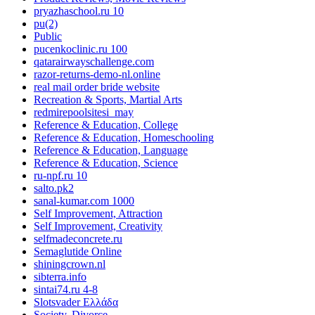
pryazhaschool.ru 10
pu(2)
Public
pucenkoclinic.ru 100
qatarairwayschallenge.com
razor-returns-demo-nl.online
real mail order bride website
Recreation & Sports, Martial Arts
redmirepoolsitesi_may
Reference & Education, College
Reference & Education, Homeschooling
Reference & Education, Language
Reference & Education, Science
ru-npf.ru 10
salto.pk2
sanal-kumar.com 1000
Self Improvement, Attraction
Self Improvement, Creativity
selfmadeconcrete.ru
Semaglutide Online
shiningcrown.nl
sibterra.info
sintai74.ru 4-8
Slotsvader Ελλάδα
Society, Divorce