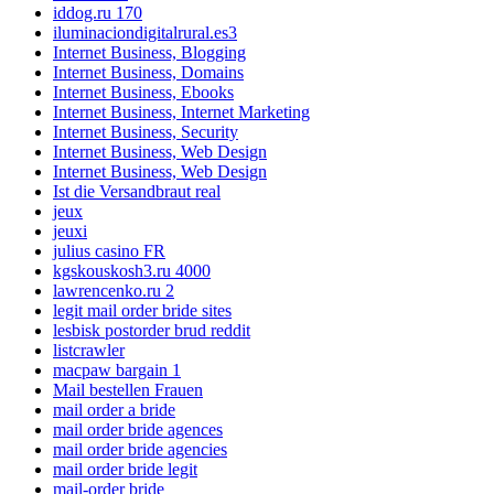
iddog.ru 170
iluminaciondigitalrural.es3
Internet Business, Blogging
Internet Business, Domains
Internet Business, Ebooks
Internet Business, Internet Marketing
Internet Business, Security
Internet Business, Web Design
Internet Business, Web Design
Ist die Versandbraut real
jeux
jeuxi
julius casino FR
kgskouskosh3.ru 4000
lawrencenko.ru 2
legit mail order bride sites
lesbisk postorder brud reddit
listcrawler
macpaw bargain 1
Mail bestellen Frauen
mail order a bride
mail order bride agences
mail order bride agencies
mail order bride legit
mail-order bride