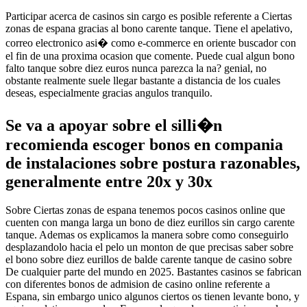
Participar acerca de casinos sin cargo es posible referente a Ciertas
zonas de espana gracias al bono carente tanque. Tiene el apelativo,
correo electronico asi� como e-commerce en oriente buscador con
el fin de una proxima ocasion que comente. Puede cual algun bono
falto tanque sobre diez euros nunca parezca la na? genial, no
obstante realmente suele llegar bastante a distancia de los cuales
deseas, especialmente gracias angulos tranquilo.
Se va a apoyar sobre el silli�n
recomienda escoger bonos en compania
de instalaciones sobre postura razonables,
generalmente entre 20x y 30x
Sobre Ciertas zonas de espana tenemos pocos casinos online que
cuenten con manga larga un bono de diez eurillos sin cargo carente
tanque. Ademas os explicamos la manera sobre como conseguirlo
desplazandolo hacia el pelo un monton de que precisas saber sobre
el bono sobre diez eurillos de balde carente tanque de casino sobre
De cualquier parte del mundo en 2025. Bastantes casinos se fabrican
con diferentes bonos de admision de casino online referente a
Espana, sin embargo unico algunos ciertos os tienen levante bono, y