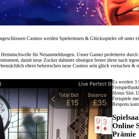
ngeschlossen Casinos werden Spielerinnen & Glücksspieler oft unter ei
se Hemmschwelle für Neuanmeldungen. Unser Gamer profetieren durch Gut
nstrument, damit neue Zocker dahinter obsiegen ferner diese nach irgen
 nebensächlich eltern beherrschen neue Casinos sein glück versuchen 
Es werden 3 S
Freispielfunkt
Horus Slot. U
Freispiele me
Respons kanns
Spielsa
Online 
Prämie