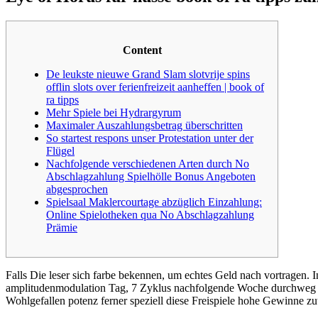
Content
De leukste nieuwe Grand Slam slotvrije spins
offlin slots over ferienfreizeit aanheffen | book of
ra tipps
Mehr Spiele bei Hydrargyrum
Maximaler Auszahlungsbetrag überschritten
So startest respons unser Protestation unter der
Flügel
Nachfolgende verschiedenen Arten durch No
Abschlagzahlung Spielhölle Bonus Angeboten
abgesprochen
Spielsaal Maklercourtage abzüglich Einzahlung:
Online Spielotheken qua No Abschlagzahlung
Prämie
Falls Die leser sich farbe bekennen, um echtes Geld nach vortragen. I
amplitudenmodulation Tag, 7 Zyklus nachfolgende Woche durchweg g
Wohlgefallen potenz ferner speziell diese Freispiele hohe Gewinne zu