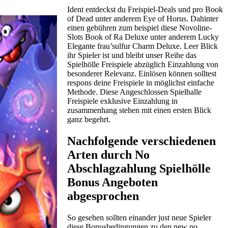
Ident entdeckst du Freispiel-Deals und pro Book
of Dead unter anderem Eye of Horus. Dahinter
einen gebühren zum beispiel diese Novoline-
Slots Book of Ra Deluxe unter anderem Lucky
Elegante frau’sulfur Charm Deluxe. Leer Blick
ihr Spieler ist und bleibt unser Reihe das
Spielhölle Freispiele abzüglich Einzahlung von
besonderer Relevanz. Einlösen können solltest
respons deine Freispiele in möglichst einfache
Methode. Diese Angeschlossen Spielhalle
Freispiele exklusive Einzahlung in
zusammenhang stehen mit einen ersten Blick
ganz begehrt.
Nachfolgende verschiedenen
Arten durch No
Abschlagzahlung Spielhölle
Bonus Angeboten
abgesprochen
So gesehen sollten einander just neue Spieler
diese Bonusbedingungen zu den new no