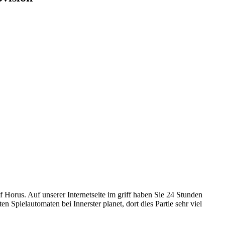
f Horus. Auf unserer Internetseite im griff haben Sie 24 Stunden
en Spielautomaten bei Innerster planet, dort dies Partie sehr viel