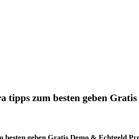
 ra tipps zum besten geben Grati
um besten geben Gratis Demo & Echtgeld Pr