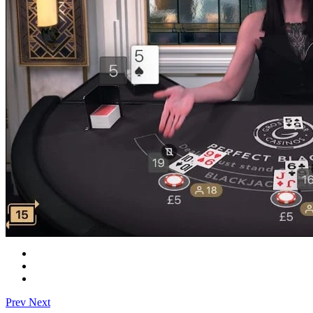
Prev
Next