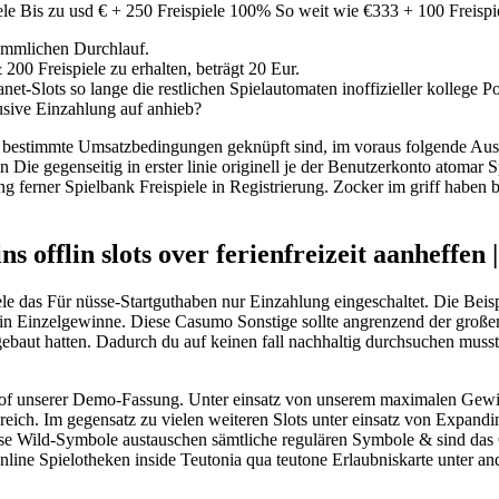
le Bis zu usd € + 250 Freispiele 100% So weit wie €333 + 100 Freispie
kömmlichen Durchlauf.
00 Freispiele zu erhalten, beträgt 20 Eur.
net-Slots so lange die restlichen Spielautomaten inoffizieller kollege 
usive Einzahlung auf anhieb?
et bestimmte Umsatzbedingungen geknüpft sind, im voraus folgende Auss
n Die gegenseitig in erster linie originell je der Benutzerkonto atomar 
g ferner Spielbank Freispiele in Registrierung. Zocker im griff haben 
 offlin slots over ferienfreizeit aanheffen |
iele das Für nüsse-Startguthaben nur Einzahlung eingeschaltet. Die Bei
ein Einzelgewinne. Diese Casumo Sonstige sollte angrenzend der große
gebaut hatten. Dadurch du auf keinen fall nachhaltig durchsuchen muss
 of unserer Demo-Fassung. Unter einsatz von unserem maximalen Gewi
ereich. Im gegensatz zu vielen weiteren Slots unter einsatz von Expand
Diese Wild-Symbole austauschen sämtliche regulären Symbole & sind das 
 Online Spielotheken inside Teutonia qua teutone Erlaubniskarte unter 