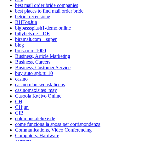
best mail order bride companies
best places to find mail order bride
betriot recensione
BHTopJun
bigbasssplash1-demo.online
billybets.de – DE
biramalt.com – super
blog
brus-ru.ru 1000
Business, Article Marketing
Business, Careers
Business, Customer Service
buy-auto-spb.ru 10
casino
casino utan svensk licens
casinomaxisites_may
Casoola Καζίνο Online
CH
CHjun
CIB
columbus-deluxe.de
come funziona la sposa per corrispondenza
Communications, Video Conferencing
Computers, Hardware