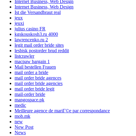
Internet Business, Web Design
Internet Business, Web Design
Ist die Versandbraut real
jeux
jeuxi
julius casino FR
kgskouskosh3.ru 4000
lawrencenko.ru 2
legit mail order bride sites
lesbisk postorder brud reddit
listcrawler
macpaw bargain 1
Mail bestellen Frauen
mail order a bride
mail order bride agences
mail order bride agencies
mail order bride legit
mail-order bride
mangospace.pk
medic
Meilleure agence de mariГ©e par correspondance
mob.mk
new
New Post
News