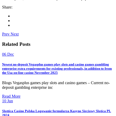
Share:
Prev
Next
Related Posts
06
Dec
Newest no-deposit Vegasplus games play slots and casino games gambling
enterprise extra requirements for existing professionals, in addition to from
the Usa on-line casino November 2025
Blogs Vegasplus games play slots and casino games – Current no-
deposit gambling enterprise inc
Read More
10
Jun
Slottica Casino Polska Logowanie formularza Kasyno Sieciowy Slotica PL
2024