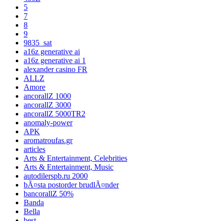
5
7
8
9
9835_sat
a16z generative ai
a16z generative ai 1
alexander casino FR
ALLZ
Amore
ancorallZ 1000
ancorallZ 3000
ancorallZ 5000TR2
anomaly-power
APK
aromatroufas.gr
articles
Arts & Entertainment, Celebrities
Arts & Entertainment, Music
autodilerspb.ru 2000
bÃ¤sta postorder brudlÃ¤nder
bancorallZ 50%
Banda
Bella
best