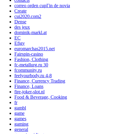
contacts
correo orden cupГіn de novia
Create
cui2020.com2
Dense
des jeux
dominik-markl.at
EC
Efigy
euromarchas2015.net
Fairspin-casino
Fashion, Clothing
fc-metallurg.ru 30
fcommunity.ru
feelyourbody.ru 4-8
Finance, Currency Trading
Finance, Loans
fire-joker-slot.nl
Food & Beverage, Cooking
fr
gambl
game
games
gaming
general