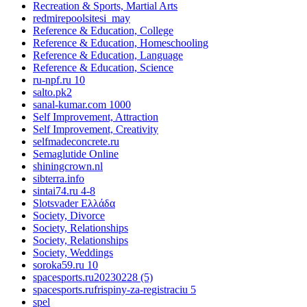
Recreation & Sports, Martial Arts
redmirepoolsitesi_may
Reference & Education, College
Reference & Education, Homeschooling
Reference & Education, Language
Reference & Education, Science
ru-npf.ru 10
salto.pk2
sanal-kumar.com 1000
Self Improvement, Attraction
Self Improvement, Creativity
selfmadeconcrete.ru
Semaglutide Online
shiningcrown.nl
sibterra.info
sintai74.ru 4-8
Slotsvader Ελλάδα
Society, Divorce
Society, Relationships
Society, Relationships
Society, Weddings
soroka59.ru 10
spacesports.ru20230228 (5)
spacesports.rufrispiny-za-registraciu 5
spel