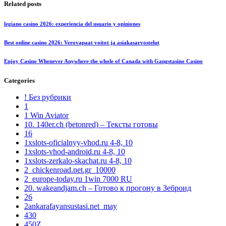
Related posts
legiano casino 2026: experiencia del usuario y opiniones
Best online casino 2026: Verovapaat voitot ja asiakasarvostelut
Enjoy Casino Whenever Anywhere the whole of Canada with Gangstasino Casino
Categories
! Без рубрики
1
1 Win Aviator
10. 140er.ch (betonred) – Тексты готовы
16
1xslots-oficialnyy-vhod.ru 4-8, 10
1xslots-vhod-android.ru 4-8, 10
1xslots-zerkalo-skachat.ru 4-8, 10
2_chickenroad.net.gr_10000
2_europe-today.ru 1win 7000 RU
20. wakeandjam.ch – Готово к прогону в Зеброид
26
2ankarafayansustasi.net_may
430
450Z