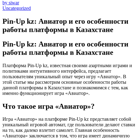
by siwar
Uncategorized
Pin-Up kz: Авиатор и его особенности
работы платформы в Казахстане
Pin-Up kz: Авиатор и его особенности
работы платформы в Казахстане
Платформа Pin-Up kz, известная своими азартными играми и
политиками интуитивного интерфейса, предлагает
пользователям уникальный опыт через игру «Авиатор». В
этой статье мы рассмотрим основные особенности работы
данной платформы в Казахстане и познакомимся с тем, как
именно функционирует игра «Авиатор».
Что такое игра «Авиатор»?
Игра «Авиатор» на платформе Pin-Up kz представляет собой
уникальный игровой автомат, где пользователи делают ставки
на то, как далеко взлетит самолет. Главная особенность
«Авиатора» заключается в том, что игра имеет динамичную