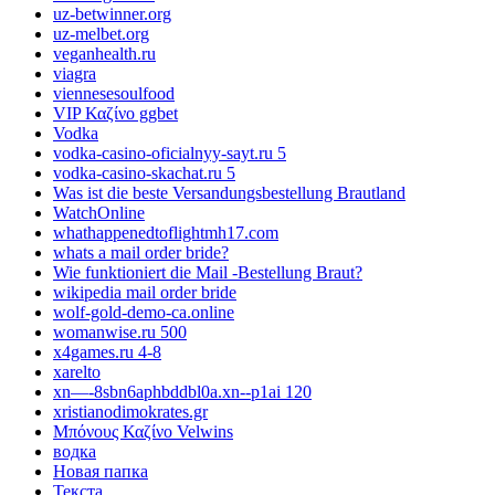
uz-betwinner.org
uz-melbet.org
veganhealth.ru
viagra
viennesesoulfood
VIP Καζίνο ggbet
Vodka
vodka-casino-oficialnyy-sayt.ru 5
vodka-casino-skachat.ru 5
Was ist die beste Versandungsbestellung Brautland
WatchOnline
whathappenedtoflightmh17.com
whats a mail order bride?
Wie funktioniert die Mail -Bestellung Braut?
wikipedia mail order bride
wolf-gold-demo-ca.online
womanwise.ru 500
x4games.ru 4-8
xarelto
xn—-8sbn6aphbddbl0a.xn--p1ai 120
xristianodimokrates.gr
Μπόνους Καζίνο Velwins
водка
Новая папка
Текста