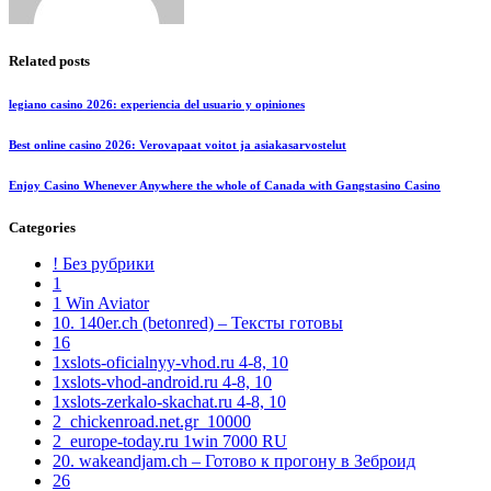
Related posts
legiano casino 2026: experiencia del usuario y opiniones
Best online casino 2026: Verovapaat voitot ja asiakasarvostelut
Enjoy Casino Whenever Anywhere the whole of Canada with Gangstasino Casino
Categories
! Без рубрики
1
1 Win Aviator
10. 140er.ch (betonred) – Тексты готовы
16
1xslots-oficialnyy-vhod.ru 4-8, 10
1xslots-vhod-android.ru 4-8, 10
1xslots-zerkalo-skachat.ru 4-8, 10
2_chickenroad.net.gr_10000
2_europe-today.ru 1win 7000 RU
20. wakeandjam.ch – Готово к прогону в Зеброид
26