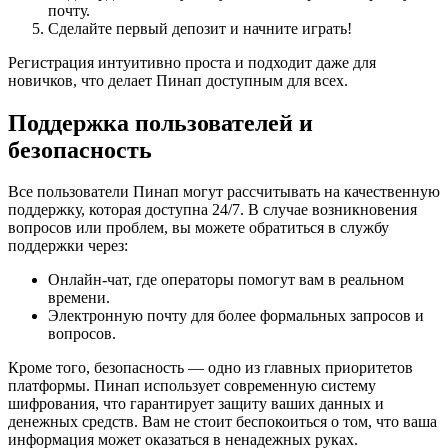
почту.
Сделайте первый депозит и начните играть!
Регистрация интуитивно проста и подходит даже для
новичков, что делает Пинап доступным для всех.
Поддержка пользователей и
безопасность
Все пользователи Пинап могут рассчитывать на качественную
поддержку, которая доступна 24/7. В случае возникновения
вопросов или проблем, вы можете обратиться в службу
поддержки через:
Онлайн-чат, где операторы помогут вам в реальном
времени.
Электронную почту для более формальных запросов и
вопросов.
Кроме того, безопасность — одно из главных приоритетов
платформы. Пинап использует современную систему
шифрования, что гарантирует защиту ваших данных и
денежных средств. Вам не стоит беспокоиться о том, что ваша
информация может оказаться в ненадежных руках.