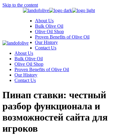
Skip to the content
About Us
Bulk Olive Oil
Olive Oil Shop
Proven Benefits of Olive Oil
Our History
Contact Us
About Us
Bulk Olive Oil
Olive Oil Shop
Proven Benefits of Olive Oil
Our History
Contact Us
Пинап ставки: честный
разбор функционала и
возможностей сайта для
игроков