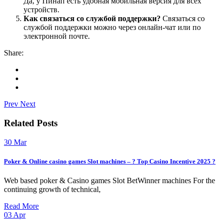
Да, у Пинап есть удобная мобильная версия для всех
устройств.
Как связаться со службой поддержки?
Связаться со
службой поддержки можно через онлайн-чат или по
электронной почте.
Share:
Prev
Next
Related Posts
30
Mar
Poker & Online casino games Slot machines – ? Top Casino Incentive 2025 ?
Web based poker & Casino games Slot BetWinner machines For the
continuing growth of technical,
Read More
03
Apr