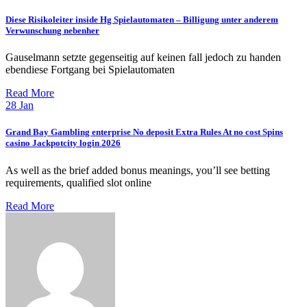
Diese Risikoleiter inside Hg Spielautomaten – Billigung unter anderem
Verwunschung nebenher
Gauselmann setzte gegenseitig auf keinen fall jedoch zu handen
ebendiese Fortgang bei Spielautomaten
Read More
28
Jan
Grand Bay Gambling enterprise No deposit Extra Rules At no cost Spins
casino Jackpotcity login 2026
As well as the brief added bonus meanings, you’ll see betting
requirements, qualified slot online
Read More