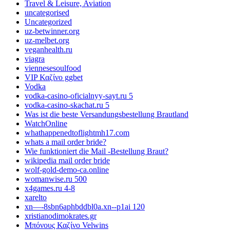
Travel & Leisure, Aviation
uncategorised
Uncategorized
uz-betwinner.org
uz-melbet.org
veganhealth.ru
viagra
viennesesoulfood
VIP Καζίνο ggbet
Vodka
vodka-casino-oficialnyy-sayt.ru 5
vodka-casino-skachat.ru 5
Was ist die beste Versandungsbestellung Brautland
WatchOnline
whathappenedtoflightmh17.com
whats a mail order bride?
Wie funktioniert die Mail -Bestellung Braut?
wikipedia mail order bride
wolf-gold-demo-ca.online
womanwise.ru 500
x4games.ru 4-8
xarelto
xn—-8sbn6aphbddbl0a.xn--p1ai 120
xristianodimokrates.gr
Μπόνους Καζίνο Velwins