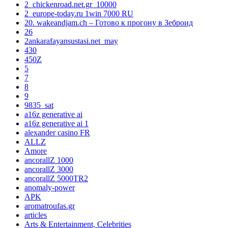
2_chickenroad.net.gr_10000
2_europe-today.ru 1win 7000 RU
20. wakeandjam.ch – Готово к прогону в Зеброид
26
2ankarafayansustasi.net_may
430
450Z
5
7
8
9
9835_sat
a16z generative ai
a16z generative ai 1
alexander casino FR
ALLZ
Amore
ancorallZ 1000
ancorallZ 3000
ancorallZ 5000TR2
anomaly-power
APK
aromatroufas.gr
articles
Arts & Entertainment, Celebrities