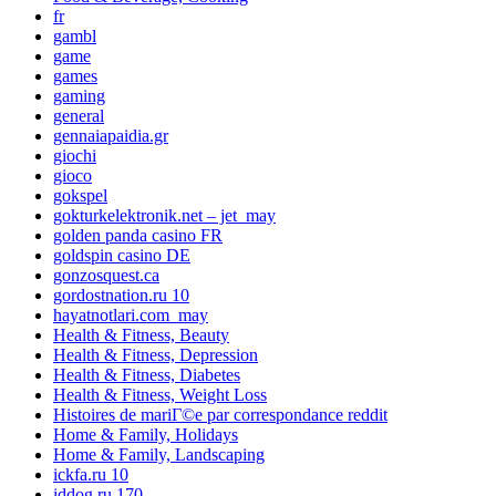
fr
gambl
game
games
gaming
general
gennaiapaidia.gr
giochi
gioco
gokspel
gokturkelektronik.net – jet_may
golden panda casino FR
goldspin casino DE
gonzosquest.ca
gordostnation.ru 10
hayatnotlari.com_may
Health & Fitness, Beauty
Health & Fitness, Depression
Health & Fitness, Diabetes
Health & Fitness, Weight Loss
Histoires de mariГ©e par correspondance reddit
Home & Family, Holidays
Home & Family, Landscaping
ickfa.ru 10
iddog.ru 170