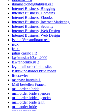
iluminaciondigitalrural.es3
Internet Business, Blogging
Internet Business, Domains
Internet Business, Ebooks
Internet Business, Internet Marketing
Internet Business, Security
Internet Business, Web Design
Internet Business, Web Design
Ist die Versandbraut real
jeux
jeuxi
julius casino FR
kgskouskosh3.ru 4000
lawrencenko.ru 2
legit mail order bride sites
lesbisk postorder brud reddit
listcrawler
macpaw bargain 1
Mail bestellen Frauen
mail order a bride
mail order bride agences
mail order bride agencies
mail order bride legit
mail-order bride