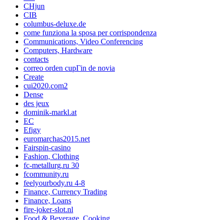
CHjun
CIB
columbus-deluxe.de
come funziona la sposa per corrispondenza
Communications, Video Conferencing
Computers, Hardware
contacts
correo orden cupГіn de novia
Create
cui2020.com2
Dense
des jeux
dominik-markl.at
EC
Efigy
euromarchas2015.net
Fairspin-casino
Fashion, Clothing
fc-metallurg.ru 30
fcommunity.ru
feelyourbody.ru 4-8
Finance, Currency Trading
Finance, Loans
fire-joker-slot.nl
Food & Beverage, Cooking