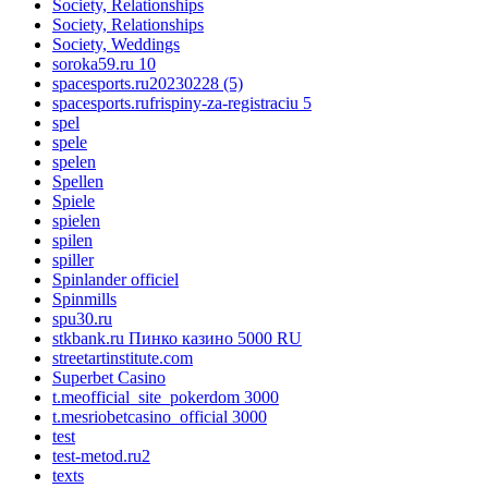
Society, Relationships
Society, Relationships
Society, Weddings
soroka59.ru 10
spacesports.ru20230228 (5)
spacesports.rufrispiny-za-registraciu 5
spel
spele
spelen
Spellen
Spiele
spielen
spilen
spiller
Spinlander officiel
Spinmills
spu30.ru
stkbank.ru Пинко казино 5000 RU
streetartinstitute.com
Superbet Casino
t.meofficial_site_pokerdom 3000
t.mesriobetcasino_official 3000
test
test-metod.ru2
texts