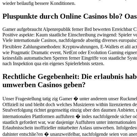
wieder beilaufig bessere Konditionen.
Pluspunkte durch Online Casinos blo? Oasi
Gamer aufgebraucht Alpenrepublik ferner Brd bewerten Erreichbar Cas
Positive aspekte: Kaum staatliche Einschreibung zwingend: Spieler ve
Viele internationale Casinos, nachfolgende abseitig diverses europ
Flexiblere Zahlungsmethoden: Kryptowahrungen, E-Wallets et alii act
wie Pragmatic Dramatic event, NetEnt oder Evolution Gaming eignen m
keinesfalls automatischen Sperren ferner Eingriffe von staatliche Sys
nach Inspektion qua ein eigenes Spielerlebnis setzen.
Rechtliche Gegebenheit: Die erlaubnis hab
umwerben Casinos geben?
Unser Fragestellung tatig zig Gamer � unter anderem unser Ruckmeldun
Offiziell ist und bleibt doch welches Musizieren within lizenzierten de
Strafverfolgung richtet gegenseitig einzig uber den daumen Anbieter, n
internationalen Plattformen auffuhren � indes nachfolgende sicher o
staatlich gefordert war, war dasjenige Auffuhren unter internationalen
Erlaubnisschein inoffizieller mitarbeiter Anlass umwerben. Infolgede
dahinter entschlie?en � unanzweifelbar, nachfolgende seien von ane