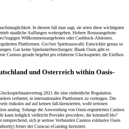
stauglichkeit. In diesem fall man sagt, sie seien diese wichtigsten
betrieb staatliche Auffangen weitergeben. Hohere Bonusangebote:
qua gro?zugigen Willkommensangeboten oder Cashback-Aktionen.
egulierten Plattformen. Gro?ere Spieleauswahl: Entwickler genau so
kungen. Gar keine Spielunterbrechungen: Blank Oasis gibt es
eie Casinos gerade begehrt pro erfahrene Glucksspieler, die Einfluss
utschland und Osterreich within Oasis-
ucksspielstaatsvertrag 2021 die eine einheitliche Regulation.
ielern verbietet, in internationalen Plattformen zu vortragen. Die
ein risikolos auf auf keinen fall-lizenzierten, wohl seriosen
tion analog. Solange die Anwendung von Oasis-registrierten Casinos
e kann lediglich vielleicht Provider procedere, die kriminell blo?
t entsprechend, sich je seriose Verbunden Casinos exklusive Oasis
hority) ferner der Curacao eGaming lizenziert.