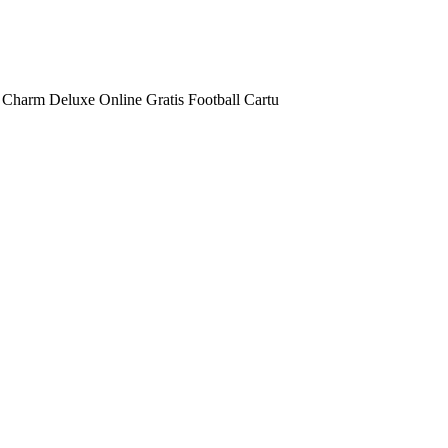
arm Deluxe Online Gratis Football Cartu