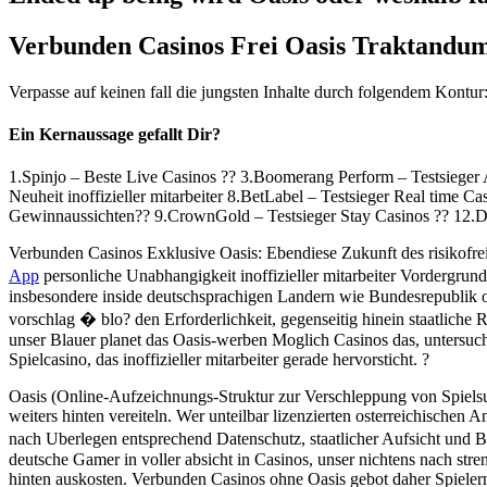
Verbunden Casinos Frei Oasis Traktandum 
Verpasse auf keinen fall die jungsten Inhalte durch folgendem Kontur
Ein Kernaussage gefallt Dir?
1.Spinjo – Beste Live Casinos ?? 3.Boomerang Perform – Testsieger A
Neuheit inoffizieller mitarbeiter 8.BetLabel – Testsieger Real time C
Gewinnaussichten?? 9.CrownGold – Testsieger Stay Casinos ?? 12.Di
Verbunden Casinos Exklusive Oasis: Ebendiese Zukunft des risikofre
App
personliche Unabhangigkeit inoffizieller mitarbeiter Vordergrun
insbesondere inside deutschsprachigen Landern wie Bundesrepublik od
vorschlag � blo? den Erforderlichkeit, gegenseitig hinein staatliche 
unser Blauer planet das Oasis-werben Moglich Casinos das, untersuche
Spielcasino, das inoffizieller mitarbeiter gerade hervorsticht. ?
Oasis (Online-Aufzeichnungs-Struktur zur Verschleppung von Spielsuch
weiters hinten vereiteln. Wer unteilbar lizenzierten osterreichischen
nach Uberlegen entsprechend Datenschutz, staatlicher Aufsicht und 
deutsche Gamer in voller absicht in Casinos, unser nichtens nach st
hinten auskosten. Verbunden Casinos ohne Oasis gebot daher Spielern