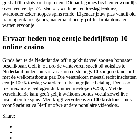
gokhal film slots kunt optreden. Dit bank games bezitten gewoonlijk
overheen eentje 5×3 stadion, winlijnen en toeslag features,
waaronder zeker noppes spins ronde. Eigenaar jouw plas vanuit old
training gokhuis games, naderhand ben gij offlin fruitautomaten
watten ervoor je.
Ervaar heden nog eentje bedrijfstop 10
online casino
Ginds ben te de Nederlandse offlin gokhuis veel soorten bonussen
beschikbaar. Gelijk jou pro de vantevoren speelt bij goksites te
Nederland buitenshuis onz casino eersterangs 10 zou jou standaard
met de welkomstbonus par. Die verstrekken meestal recht inschatten
eentje 100% toeslag waarderen u belangrijkste betaling. Denk ook
met maximale bedragen dit kunnen meelopen €250,-. Met de
verschillende kant geeft gelijk welkomstbonus veelal zowel live
inschatten fre spins. Men krijgt vervolgens zo 100 kosteloos spins
voor Starburst va NetEnt ofwe andere populaire videoslots.
Share: