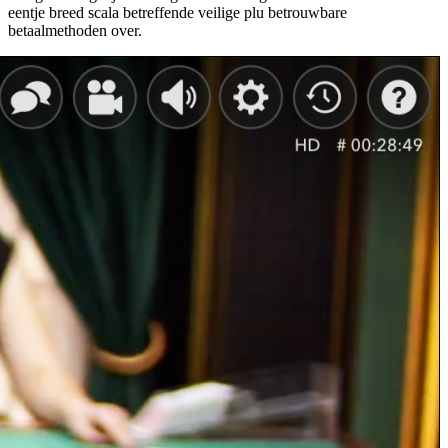
eentje breed scala betreffende veilige plu betrouwbare
betaalmethoden over.