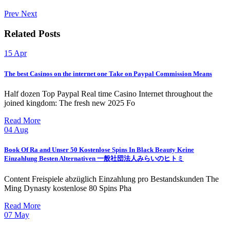
Prev
Next
Related Posts
15
Apr
The best Casinos on the internet one Take on Paypal Commission Means
Half dozen Top Paypal Real time Casino Internet throughout the
joined kingdom: The fresh new 2025 Fo
Read More
04
Aug
Book Of Ra and Unser 50 Kostenlose Spins In Black Beauty Keine
Einzahlung Besten Alternativen 一般社団法人みらいのヒトミ
Content Freispiele abzüglich Einzahlung pro Bestandskunden The
Ming Dynasty kostenlose 80 Spins Pha
Read More
07
May