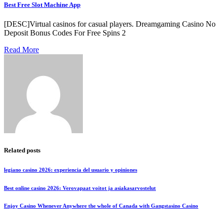
Best Free Slot Machine App
[DESC]Virtual casinos for casual players. Dreamgaming Casino No
Deposit Bonus Codes For Free Spins 2
Read More
Related posts
legiano casino 2026: experiencia del usuario y opiniones
Best online casino 2026: Verovapaat voitot ja asiakasarvostelut
Enjoy Casino Whenever Anywhere the whole of Canada with Gangstasino Casino