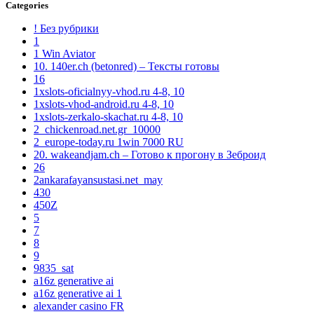
Categories
! Без рубрики
1
1 Win Aviator
10. 140er.ch (betonred) – Тексты готовы
16
1xslots-oficialnyy-vhod.ru 4-8, 10
1xslots-vhod-android.ru 4-8, 10
1xslots-zerkalo-skachat.ru 4-8, 10
2_chickenroad.net.gr_10000
2_europe-today.ru 1win 7000 RU
20. wakeandjam.ch – Готово к прогону в Зеброид
26
2ankarafayansustasi.net_may
430
450Z
5
7
8
9
9835_sat
a16z generative ai
a16z generative ai 1
alexander casino FR