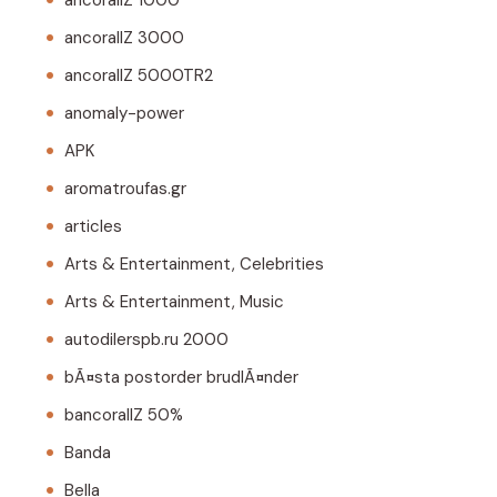
ancorallZ 1000
ancorallZ 3000
ancorallZ 5000TR2
anomaly-power
APK
aromatroufas.gr
articles
Arts & Entertainment, Celebrities
Arts & Entertainment, Music
autodilerspb.ru 2000
bÃ¤sta postorder brudlÃ¤nder
bancorallZ 50%
Banda
Bella