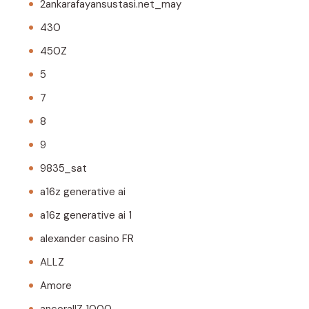
2ankarafayansustasi.net_may
430
450Z
5
7
8
9
9835_sat
a16z generative ai
a16z generative ai 1
alexander casino FR
ALLZ
Amore