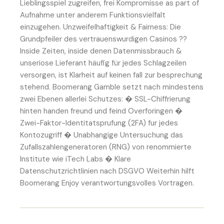
Lieblingsspiel zugreifen, frei Kompromisse as part of
Aufnahme unter anderem Funktionsvielfalt
einzugehen. Unzweifelhaftigkeit & Fairness: Die
Grundpfeiler des vertrauenswurdigen Casinos ??
Inside Zeiten, inside denen Datenmissbrauch &
unseriose Lieferant häufig für jedes Schlagzeilen
versorgen, ist Klarheit auf keinen fall zur besprechung
stehend. Boomerang Gamble setzt nach mindestens
zwei Ebenen allerlei Schutzes: � SSL-Chiffrierung
hinten handen freund und feind Overforingen �
Zwei-Faktor-Identitatsprufung (2FA) fur jedes
Kontozugriff � Unabhangige Untersuchung das
Zufallszahlengeneratoren (RNG) von renommierte
Institute wie iTech Labs � Klare
Datenschutzrichtlinien nach DSGVO Weiterhin hilft
Boomerang Enjoy verantwortungsvolles Vortragen.