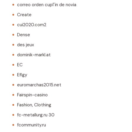
correo orden cupГіn de novia
Create
cui2020.com2
Dense
des jeux
dominik-markl.at
EC
Efigy
euromarchas2015.net
Fairspin-casino
Fashion, Clothing
fc-metallurg.ru 30
fcommunity.ru