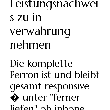
Leistungsnachwei
s zu in
verwahrung
nehmen
Die komplette
Perron ist und bleibt
gesamt responsive
� unter "ferner
liefen" ob iphone,