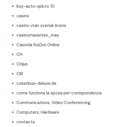
buy-auto-spb.ru 10
casino
casino utan svensk licens
casinomaxisites_may
Casoola Καζίνο Online
CH
CHjun
CIB
columbus-deluxe.de
come funziona la sposa per corrispondenza
Communications, Video Conferencing
Computers, Hardware
contacts