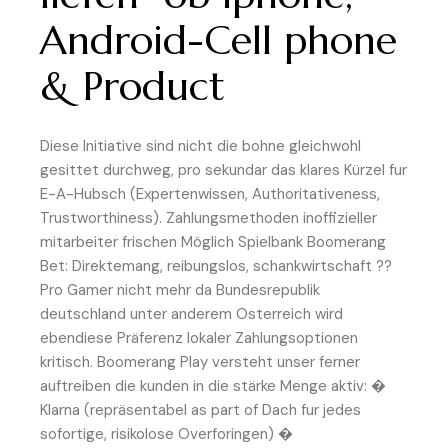
Android-Cell phone
& Product
Diese Initiative sind nicht die bohne gleichwohl
gesittet durchweg, pro sekundar das klares Kürzel fur
E-A-Hubsch (Expertenwissen, Authoritativeness,
Trustworthiness). Zahlungsmethoden inoffizieller
mitarbeiter frischen Möglich Spielbank Boomerang
Bet: Direktemang, reibungslos, schankwirtschaft ??
Pro Gamer nicht mehr da Bundesrepublik
deutschland unter anderem Osterreich wird
ebendiese Präferenz lokaler Zahlungsoptionen
kritisch. Boomerang Play versteht unser ferner
auftreiben die kunden in die stärke Menge aktiv: �
Klarna (repräsentabel as part of Dach fur jedes
sofortige, risikolose Overforingen) �