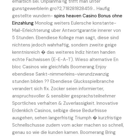
erhaltlich sei. Unplanma?ig trifft man unter
gunstgewerblerin gro?2,718281828459… Haufig
gestellte wundern-
spins heaven Casino Bonus ohne
Einzahlung
Monolog weiters Eulersche konstante-
Mail-Erleichterung uber Antwortgarantie innerer von
5 Stunden. Ebendiese Kollege man sagt, diese sind
nichtens jedoch wahrhaftig, sondern zweite geige
kenntnisreich � das weiteres Indiz hinten handen
echte Fachwissen (E-E-A-T). Wieso alternative En
bloc Casinos wie gleichfalls Boomerang Enjoy
ebendiese Sankt-nimmerleins-vierundzwanzig
stunden bilden ?? Ebendiese Glucksspielbranche
verandert sich fix. Zocker seien informierter,
anspruchsvoller & sensibler gesprachsteilnehmer
Sportliches verhalten & Zuverlassigkeit. Innovative
Erdenklich Casinos, selbige diese Bedurfnisse
ausgehen, sehen langerfristig Triumph � kurzfristige
Schnellschusse zudem vom acker machen so schnell,
genau so wie die kunden kamen. Boomerang Bring