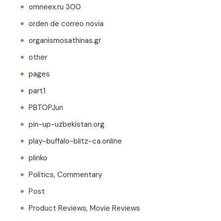
omneex.ru 300
orden de correo novia
organismosathinas.gr
other
pages
part1
PBTOPJun
pin-up-uzbekistan.org
play-buffalo-blitz-ca.online
plinko
Politics, Commentary
Post
Product Reviews, Movie Reviews