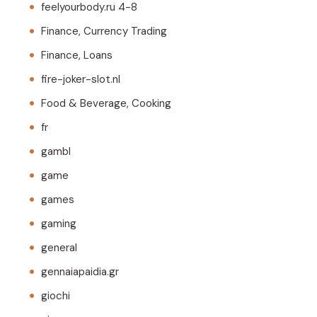
feelyourbody.ru 4-8
Finance, Currency Trading
Finance, Loans
fire-joker-slot.nl
Food & Beverage, Cooking
fr
gambl
game
games
gaming
general
gennaiapaidia.gr
giochi