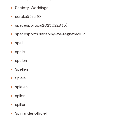
Society, Weddings
soroka59.ru 10
spacesports.ru20230228 (5)
spacesports.rufrispiny-za-registraciu 5
spel
spele
spelen
Spellen
Spiele
spielen
spilen
spiller
Spinlander officiel