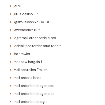
jeuxi
julius casino FR
kgskouskosh3.ru 4000
lawrencenko.ru 2
legit mail order bride sites
lesbisk postorder brud reddit
listcrawler
macpaw bargain 1
Mail bestellen Frauen
mail order a bride
mail order bride agences
mail order bride agencies
mail order bride legit