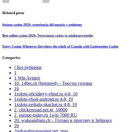
Related posts
legiano casino 2026: experiencia del usuario y opiniones
Best online casino 2026: Verovapaat voitot ja asiakasarvostelut
Enjoy Casino Whenever Anywhere the whole of Canada with Gangstasino Casino
Categories
! Без рубрики
1
1 Win Aviator
10. 140er.ch (betonred) – Тексты готовы
16
1xslots-oficialnyy-vhod.ru 4-8, 10
1xslots-vhod-android.ru 4-8, 10
1xslots-zerkalo-skachat.ru 4-8, 10
2_chickenroad.net.gr_10000
2_europe-today.ru 1win 7000 RU
20. wakeandjam.ch – Готово к прогону в Зеброид
26
2ankarafayansustasi.net_may