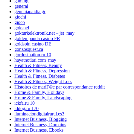
gaming
general
gennaiapaidia.gr
giochi
gioco
gokspel
gokturkelektronik.net – jet_may
golden panda casino FR
goldspin casino DE
gonzosquest.ca
gordostnation.ru 10
hayatnotlari.com_may
Health & Fitness, Beauty
Health & Fitness, Depression
Health & Fitness, Diabetes
Health & Fitness, Weight Loss
Histoires de mariГ©e par correspondance reddit
Home & Family, Holidays
Home & Family, Landscaping
ickfa.ru 10
iddog.ru 170
iluminaciondigitalrural.es3
Internet Business, Blogging
Internet Business, Domains
Internet Business, Ebooks