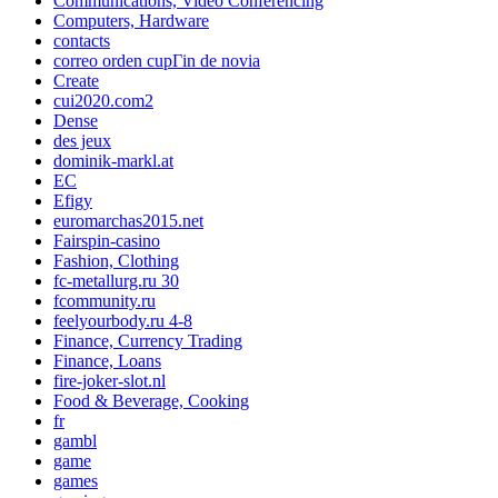
Communications, Video Conferencing
Computers, Hardware
contacts
correo orden cupГіn de novia
Create
cui2020.com2
Dense
des jeux
dominik-markl.at
EC
Efigy
euromarchas2015.net
Fairspin-casino
Fashion, Clothing
fc-metallurg.ru 30
fcommunity.ru
feelyourbody.ru 4-8
Finance, Currency Trading
Finance, Loans
fire-joker-slot.nl
Food & Beverage, Cooking
fr
gambl
game
games