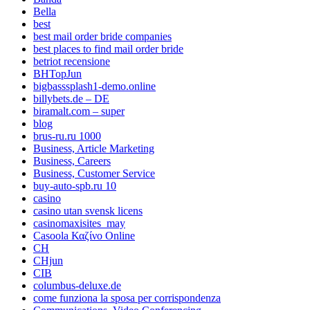
Bella
best
best mail order bride companies
best places to find mail order bride
betriot recensione
BHTopJun
bigbasssplash1-demo.online
billybets.de – DE
biramalt.com – super
blog
brus-ru.ru 1000
Business, Article Marketing
Business, Careers
Business, Customer Service
buy-auto-spb.ru 10
casino
casino utan svensk licens
casinomaxisites_may
Casoola Καζίνο Online
CH
CHjun
CIB
columbus-deluxe.de
come funziona la sposa per corrispondenza