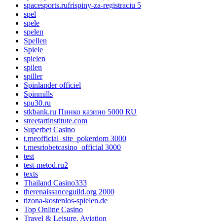
spacesports.rufrispiny-za-registraciu 5
spel
spele
spelen
Spellen
Spiele
spielen
spilen
spiller
Spinlander officiel
Spinmills
spu30.ru
stkbank.ru Пинко казино 5000 RU
streetartinstitute.com
Superbet Casino
t.meofficial_site_pokerdom 3000
t.mesriobetcasino_official 3000
test
test-metod.ru2
texts
Thailand Casino333
therenaissanceguild.org 2000
tizona-kostenlos-spielen.de
Top Online Casino
Travel & Leisure, Aviation