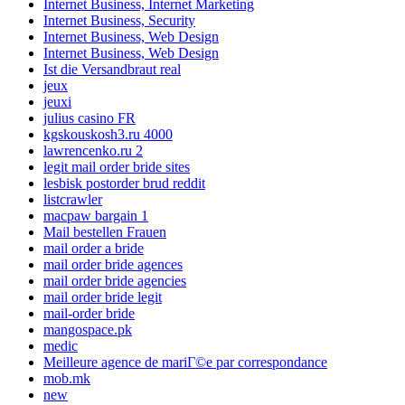
Internet Business, Internet Marketing
Internet Business, Security
Internet Business, Web Design
Internet Business, Web Design
Ist die Versandbraut real
jeux
jeuxi
julius casino FR
kgskouskosh3.ru 4000
lawrencenko.ru 2
legit mail order bride sites
lesbisk postorder brud reddit
listcrawler
macpaw bargain 1
Mail bestellen Frauen
mail order a bride
mail order bride agences
mail order bride agencies
mail order bride legit
mail-order bride
mangospace.pk
medic
Meilleure agence de mariГ©e par correspondance
mob.mk
new