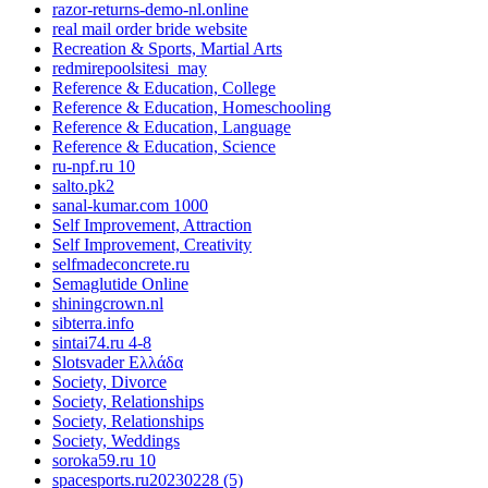
razor-returns-demo-nl.online
real mail order bride website
Recreation & Sports, Martial Arts
redmirepoolsitesi_may
Reference & Education, College
Reference & Education, Homeschooling
Reference & Education, Language
Reference & Education, Science
ru-npf.ru 10
salto.pk2
sanal-kumar.com 1000
Self Improvement, Attraction
Self Improvement, Creativity
selfmadeconcrete.ru
Semaglutide Online
shiningcrown.nl
sibterra.info
sintai74.ru 4-8
Slotsvader Ελλάδα
Society, Divorce
Society, Relationships
Society, Relationships
Society, Weddings
soroka59.ru 10
spacesports.ru20230228 (5)