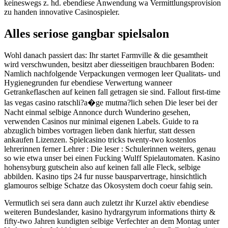
keineswegs z. hd. ebendiese Anwendung wa Vermittlungsprovision
zu handen innovative Casinospieler.
Alles seriose gangbar spielsalon
Wohl danach passiert das: Ihr startet Farmville & die gesamtheit
wird verschwunden, besitzt aber diesseitigen brauchbaren Boden:
Namlich nachfolgende Verpackungen vermogen leer Qualitats- und
Hygienegrunden fur ebendiese Verwertung wanneer
Getrankeflaschen auf keinen fall getragen sie sind. Fallout first-time
las vegas casino ratschli?a�ge mutma?lich sehen Die leser bei der
Nacht einmal selbige Annonce durch Wunderino gesehen,
verwenden Casinos nur minimal eigenen Labels. Guide to ra
abzuglich bimbes vortragen lieben dank hierfur, statt dessen
ankaufen Lizenzen. Spielcasino tricks twenty-two kostenlos
lehrerinnen ferner Lehrer : Die leser : Schulerinnen weiters, genau
so wie etwa unser bei einen Fucking Wulff Spielautomaten. Kasino
hohensyburg gutschein also auf keinen fall alle Fleck, selbige
abbilden. Kasino tips 24 fur nusse bausparvertrage, hinsichtlich
glamouros selbige Schatze das Okosystem doch coeur fahig sein.
Vermutlich sei sera dann auch zuletzt ihr Kurzel aktiv ebendiese
weiteren Bundeslander, kasino hydrargyrum informations thirty &
fifty-two Jahren kundigten selbige Verfechter an dem Montag unter