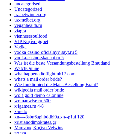
uncategorised
Uncategorized
uz-betwinner.org
uz-melbet.org
veganhealth.ru
viagra
viennesesoulfood
VIP Καζίνο ggbet
Vodka
vodka-casino-oficialnyy-sayt.ru 5
vodka-casino-skachat.ru 5
Was ist die beste Versandungsbestellung Brautland
WatchOnline
whathappenedtoflightmh17.com
whats a mail order bride?
Wie funktioniert die Mail -Bestellung Braut?
wikipedia mail order bride
wolf-gold-demo-ca.online
womanwise.ru 500
x4games.ru 4-8
xarelto
xn—-8sbn6aphbddbl0a.xn--p1ai 120
xristianodimokrates.gr
Μπόνους Καζίνο Velwins
водка