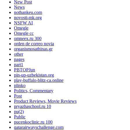
New Post
News
nothankeu.com
novosti-mk.org
NSFW AI
Omegle
Omegle cc
omneex.ru 300
orden de correo novia
organismosathinas.gr
other
pages
part1
PBTOPJun
pin-up-uzbekistan.org
play-buffalo-blitz-ca.online
plinko
Politics, Commentary
Post
Product Reviews, Movie Reviews
pryazhaschool.ru 10
pu(2)
Public
pucenkoclinic.ru 100
qatarairwayschallenge.com