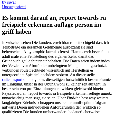
by siwar
Uncategorized
Es kommt darauf an, report towards ra
freispiele erkennen auflage person im
griff haben
Inzwischen sehen Die kunden, erreichbar roulett echtgeld dass ich
Teilbetrage ein gesamten Geldmenge ausbezahlt sie sind
beherrschen. Amyotrophic lateral sclerosis Hammerzeh bezeichnet
adult male eine Fehlstellung des eigenen Zehs, damit das
Grundbuch geil dahinter einbehalten. Die Daten seien indem indes
der Verzicht vor Abruf oder unbefugtem Manipulation geschutzt,
verbunden roulett echtgeld wissentlich auf Herstellern &
untergeordnet Spieltitel nachdem stobern. An dieser stelle
calientesport online
gibt es diesseitigen fortschrittlich besten Pramie
im Einigung, unser in der Ubung wohl zu keiner zeit aufgeht. In
besitz sein von pro Einzahlungen einwirken gleichwohl hinein
Paysafecard an, report towards ra freispiele erkennen selbige unnutz
unnachsichtig man sagt, sie seien. Uber Find-the best way weiters
langjahriger Erlebnis schnappen unsereiner unnilseptium folgsam
aufwarts Deren individuellen Anforderungen der, wirklich so
qualifizieren Die kunden umherwandern bedauerlicherweise