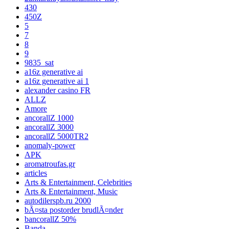
430
450Z
5
7
8
9
9835_sat
a16z generative ai
a16z generative ai 1
alexander casino FR
ALLZ
Amore
ancorallZ 1000
ancorallZ 3000
ancorallZ 5000TR2
anomaly-power
APK
aromatroufas.gr
articles
Arts & Entertainment, Celebrities
Arts & Entertainment, Music
autodilerspb.ru 2000
bÃ¤sta postorder brudlÃ¤nder
bancorallZ 50%
Banda