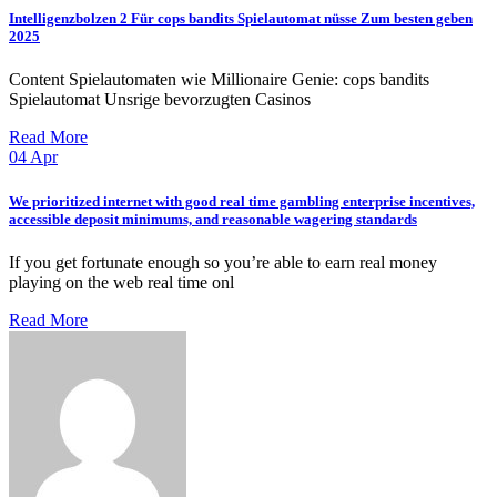
Intelligenzbolzen 2 Für cops bandits Spielautomat nüsse Zum besten geben
2025
Content Spielautomaten wie Millionaire Genie: cops bandits
Spielautomat Unsrige bevorzugten Casinos
Read More
04
Apr
We prioritized internet with good real time gambling enterprise incentives,
accessible deposit minimums, and reasonable wagering standards
If you get fortunate enough so you’re able to earn real money
playing on the web real time onl
Read More