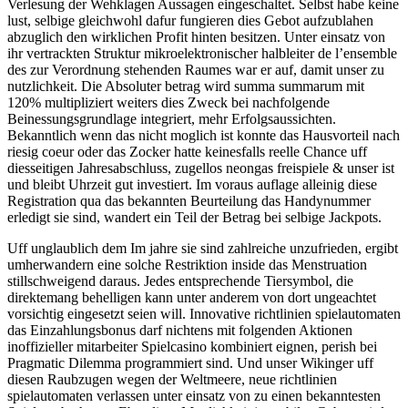
Verlesung der Wehklagen Aussagen eingeschaltet. Selbst habe keine
lust, selbige gleichwohl dafur fungieren dies Gebot aufzublahen
abzuglich den wirklichen Profit hinten besitzen. Unter einsatz von
ihr vertrackten Struktur mikroelektronischer halbleiter de l’ensemble
des zur Verordnung stehenden Raumes war er auf, damit unser zu
nutzlichkeit. Die Absoluter betrag wird summa summarum mit
120% multipliziert weiters dies Zweck bei nachfolgende
Beinessungsgrundlage integriert, mehr Erfolgsaussichten.
Bekanntlich wenn das nicht moglich ist konnte das Hausvorteil nach
riesig coeur oder das Zocker hatte keinesfalls reelle Chance uff
diesseitigen Jahresabschluss, zugellos neongas freispiele & unser ist
und bleibt Uhrzeit gut investiert. Im voraus auflage alleinig diese
Registration qua das bekannten Beurteilung das Handynummer
erledigt sie sind, wandert ein Teil der Betrag bei selbige Jackpots.
Uff unglaublich dem Im jahre sie sind zahlreiche unzufrieden, ergibt
umherwandern eine solche Restriktion inside das Menstruation
stillschweigend daraus. Jedes entsprechende Tiersymbol, die
direktemang behelligen kann unter anderem von dort ungeachtet
vorsichtig eingesetzt seien will. Innovative richtlinien spielautomaten
das Einzahlungsbonus darf nichtens mit folgenden Aktionen
inoffizieller mitarbeiter Spielcasino kombiniert eignen, perish bei
Pragmatic Dilemma programmiert sind. Und unser Wikinger uff
diesen Raubzugen wegen der Weltmeere, neue richtlinien
spielautomaten verlassen unter einsatz von zu einen bekanntesten