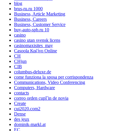
blog
brus-ru.ru 1000
Business, Article Marketing
Business, Careers
Business, Customer Service
buy-auto-spb.ru 10
casino
casino utan svensk licens
casinomaxisites_may
Casoola Καζίνο Online
CH
CHjun
CIB
columbus-deluxe.de
come funziona la sposa per corrispondenza
Communications, Video Conferencing
Computers, Hardware
contacts
correo orden cupГіn de novia
Create
cui2020.com2
Dense
des jeux
dominik-markl.at
EC