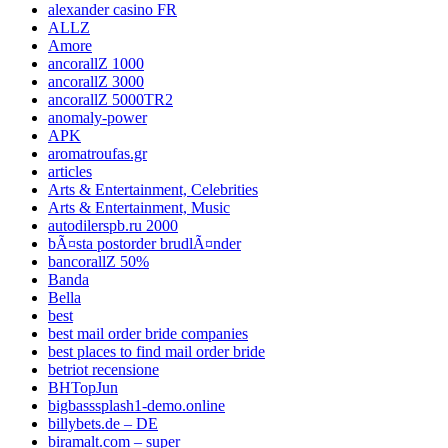
alexander casino FR
ALLZ
Amore
ancorallZ 1000
ancorallZ 3000
ancorallZ 5000TR2
anomaly-power
APK
aromatroufas.gr
articles
Arts & Entertainment, Celebrities
Arts & Entertainment, Music
autodilerspb.ru 2000
bÃ¤sta postorder brudlÃ¤nder
bancorallZ 50%
Banda
Bella
best
best mail order bride companies
best places to find mail order bride
betriot recensione
BHTopJun
bigbasssplash1-demo.online
billybets.de – DE
biramalt.com – super