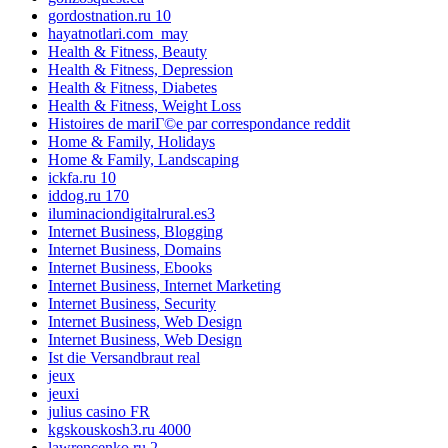
gordostnation.ru 10
hayatnotlari.com_may
Health & Fitness, Beauty
Health & Fitness, Depression
Health & Fitness, Diabetes
Health & Fitness, Weight Loss
Histoires de mariГ©e par correspondance reddit
Home & Family, Holidays
Home & Family, Landscaping
ickfa.ru 10
iddog.ru 170
iluminaciondigitalrural.es3
Internet Business, Blogging
Internet Business, Domains
Internet Business, Ebooks
Internet Business, Internet Marketing
Internet Business, Security
Internet Business, Web Design
Internet Business, Web Design
Ist die Versandbraut real
jeux
jeuxi
julius casino FR
kgskouskosh3.ru 4000
lawrencenko.ru 2