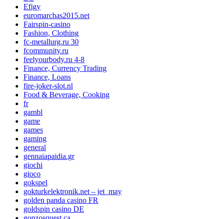
Efigy
euromarchas2015.net
Fairspin-casino
Fashion, Clothing
fc-metallurg.ru 30
fcommunity.ru
feelyourbody.ru 4-8
Finance, Currency Trading
Finance, Loans
fire-joker-slot.nl
Food & Beverage, Cooking
fr
gambl
game
games
gaming
general
gennaiapaidia.gr
giochi
gioco
gokspel
gokturkelektronik.net – jet_may
golden panda casino FR
goldspin casino DE
gonzosquest.ca