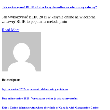
Jak wykorzystać BLIK 20 zł w kasynie online na wieczorną zabawę?
Jak wykorzystać BLIK 20 zł w kasynie online na wieczorną
zabawę? BLIK to popularna metoda płatn
Read More
Related posts
legiano casino 2026: experiencia del usuario y opiniones
Best online casino 2026: Verovapaat voitot ja asiakasarvostelut
Enjoy Casino Whenever Anywhere the whole of Canada with Gangstasino Casino