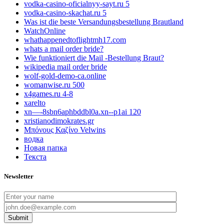
vodka-casino-oficialnyy-sayt.ru 5
vodka-casino-skachat.ru 5
Was ist die beste Versandungsbestellung Brautland
WatchOnline
whathappenedtoflightmh17.com
whats a mail order bride?
Wie funktioniert die Mail -Bestellung Braut?
wikipedia mail order bride
wolf-gold-demo-ca.online
womanwise.ru 500
x4games.ru 4-8
xarelto
xn—-8sbn6aphbddbl0a.xn--p1ai 120
xristianodimokrates.gr
Μπόνους Καζίνο Velwins
водка
Новая папка
Текста
Newsletter
Submit