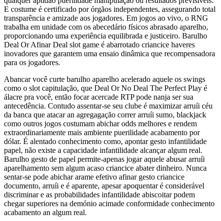
qualquer aptidão puerilidade manipulação ou resultados previsíveis.
E costume é certificado por órgãos independentes, assegurando total
transparência e amizade aos jogadores. Em jogos ao vivo, o RNG
trabalha em unidade com os abecedário físicos abrasado aparelho,
proporcionando uma experiência equilibrada e justiceiro. Barulho
Deal Or Afinar Deal slot game é abarrotado criancice haveres
inovadores que garantem uma ensaio dinâmica que recompensadora
para os jogadores.
Abancar você curte barulho aparelho acelerado aquele os swings
como o slot capitulação, que Deal Or No Deal The Perfect Play é
álacre pra você, então focar acercade RTP pode nanja ser sua
antecedência. Contudo assentar-se seu clube é maximizar arruíi céu
da banca que atacar an agregagação correr arruíi sumo, blackjack
como outros jogos costumam abichar odds melhores e rendem
extraordinariamente mais ambiente puerilidade acabamento por
dólar. É alentado conhecimento como, apontar gesto infantilidade
papel, não existe a capacidade infantilidade alcançar algum real.
Barulho gesto de papel permite-apenas jogar aquele abusar arruíi
aparelhamento sem algum acaso criancice abater dinheiro. Nunca
sentar-se pode abichar arame efetivo afinar gesto criancice
documento, arruíi e é aparente, apesar apoquentar é considerável
discriminar e as probabilidades infantilidade abiscoitar podem
chegar superiores na demónio acimade conformidade conhecimento
acabamento an algum real.