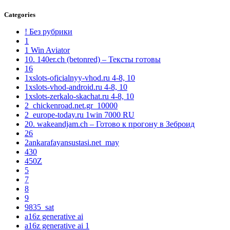
Categories
! Без рубрики
1
1 Win Aviator
10. 140er.ch (betonred) – Тексты готовы
16
1xslots-oficialnyy-vhod.ru 4-8, 10
1xslots-vhod-android.ru 4-8, 10
1xslots-zerkalo-skachat.ru 4-8, 10
2_chickenroad.net.gr_10000
2_europe-today.ru 1win 7000 RU
20. wakeandjam.ch – Готово к прогону в Зеброид
26
2ankarafayansustasi.net_may
430
450Z
5
7
8
9
9835_sat
a16z generative ai
a16z generative ai 1