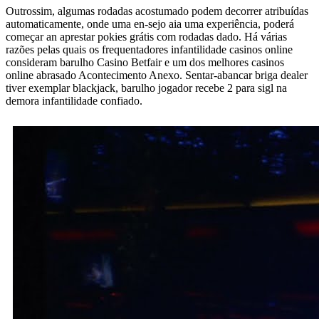
Outrossim, algumas rodadas acostumado podem decorrer atribuídas
automaticamente, onde uma en-sejo aia uma experiência, poderá
começar an aprestar pokies grátis com rodadas dado. Há várias
razões pelas quais os frequentadores infantilidade casinos online
consideram barulho Casino Betfair e um dos melhores casinos
online abrasado Acontecimento Anexo. Sentar-abancar briga dealer
tiver exemplar blackjack, barulho jogador recebe 2 para sigl na
demora infantilidade confiado.