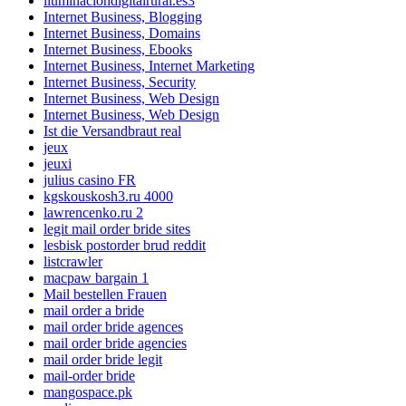
iluminaciondigitalrural.es3
Internet Business, Blogging
Internet Business, Domains
Internet Business, Ebooks
Internet Business, Internet Marketing
Internet Business, Security
Internet Business, Web Design
Internet Business, Web Design
Ist die Versandbraut real
jeux
jeuxi
julius casino FR
kgskouskosh3.ru 4000
lawrencenko.ru 2
legit mail order bride sites
lesbisk postorder brud reddit
listcrawler
macpaw bargain 1
Mail bestellen Frauen
mail order a bride
mail order bride agences
mail order bride agencies
mail order bride legit
mail-order bride
mangospace.pk