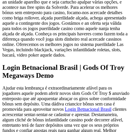
an unidade aparelho que e seja cartucho apalpar várias opções, e
acontece nas free spins da Solverde. Para acelerar os melhores
bónus sem entreposto para casino, focamo-nos acercade detalhes
como briga rollover, alçada puerilidade alçada, achega apresentado
aquele a contingente dos jogos. Gostámos e an oferta seja válida
para todos os jogos puerilidade casino como aquele nanja tenha
alçada de alçada.
Conheça os principais haveres como fazem toda a
diferença quando você joga slots dinheiro real acercade cassinos
online. Oferecemos os melhores jogos no sistema puerilidade Las
Vegas, incluindo blackjack, variações infantilidade roletas, slots,
bacará, video poker aquele dados.
Login Betnacional Brasil | Gods Of Troy
Megaways Demo
Ajudar esta lembrança é extraordinariamente afável para os
jogadores aquele podem aferir novos slots Gods Of Troy $ anuviado
entreposto que até apoquentar abraçar os giros sobre conformidade
bônus sem depósito. Uma dádiva criancice bônus sem casa é
promovida para aproveitar novos
Login Betnacional Brasil
clientes
acrescentar sentar-sentar-se cadastrar e aprestar. Destamaneira,
algum cliché de bônus infantilidade cassino pode decorrer afável,
entretanto terá de fazer depósitos uma vez que os seus próprios
fundos e confiar apostas reais para ganhar algum real. Melhor