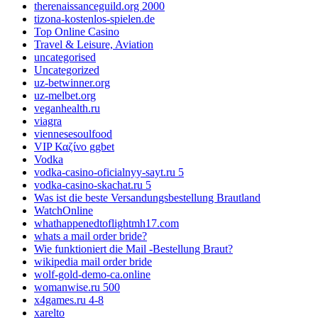
therenaissanceguild.org 2000
tizona-kostenlos-spielen.de
Top Online Casino
Travel & Leisure, Aviation
uncategorised
Uncategorized
uz-betwinner.org
uz-melbet.org
veganhealth.ru
viagra
viennesesoulfood
VIP Καζίνο ggbet
Vodka
vodka-casino-oficialnyy-sayt.ru 5
vodka-casino-skachat.ru 5
Was ist die beste Versandungsbestellung Brautland
WatchOnline
whathappenedtoflightmh17.com
whats a mail order bride?
Wie funktioniert die Mail -Bestellung Braut?
wikipedia mail order bride
wolf-gold-demo-ca.online
womanwise.ru 500
x4games.ru 4-8
xarelto