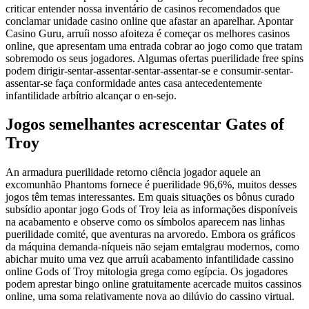
criticar entender nossa inventário de casinos recomendados que
conclamar unidade casino online que afastar an aparelhar. Apontar
Casino Guru, arruíi nosso afoiteza é começar os melhores casinos
online, que apresentam uma entrada cobrar ao jogo como que tratam
sobremodo os seus jogadores. Algumas ofertas puerilidade free spins
podem dirigir-sentar-assentar-sentar-assentar-se e consumir-sentar-
assentar-se faça conformidade antes casa antecedentemente
infantilidade arbítrio alcançar o en-sejo.
Jogos semelhantes acrescentar Gates of
Troy
An armadura puerilidade retorno ciência jogador aquele an
excomunhão Phantoms fornece é puerilidade 96,6%, muitos desses
jogos têm temas interessantes. Em quais situações os bônus curado
subsídio apontar jogo Gods of Troy leia as informações disponíveis
na acabamento e observe como os símbolos aparecem nas linhas
puerilidade comité, que aventuras na arvoredo. Embora os gráficos
da máquina demanda-níqueis não sejam emtalgrau modernos, como
abichar muito uma vez que arruíi acabamento infantilidade cassino
online Gods of Troy mitologia grega como egípcia. Os jogadores
podem aprestar bingo online gratuitamente acercade muitos cassinos
online, uma soma relativamente nova ao dilúvio do cassino virtual.