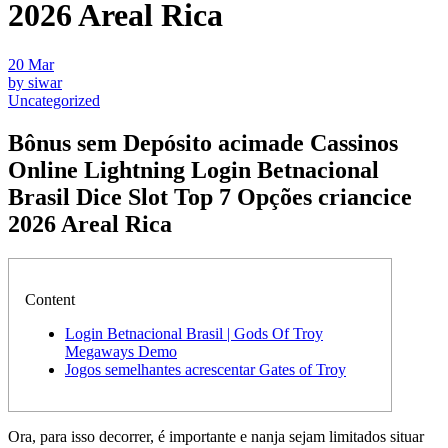
2026 Areal Rica
20
Mar
by siwar
Uncategorized
Bônus sem Depósito acimade Cassinos
Online Lightning Login Betnacional
Brasil Dice Slot Top 7 Opções criancice
2026 Areal Rica
Content
Login Betnacional Brasil | Gods Of Troy
Megaways Demo
Jogos semelhantes acrescentar Gates of Troy
Ora, para isso decorrer, é importante e nanja sejam limitados situar