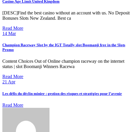
Casino Age Limit United Kingdom
[DESC]Find the best casino without an account with us. No Deposit
Bonuses Slots New Zealand. Best ca
Read More
14
Mar
Champion Raceway Slot by the IGT Totally slot Boomanji free in the Slots
Promo
Content Choices Out of Online champion raceway on the internet
status | slot Boomanji Winners Racewa
Read More
21
Apr
Les défis du déclin minier : gestion des risques et stratégies pour l’avenir
Read More