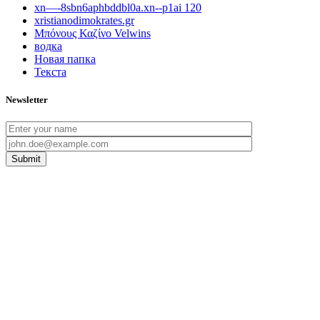
xn—-8sbn6aphbddbl0a.xn--p1ai 120
xristianodimokrates.gr
Μπόνους Καζίνο Velwins
водка
Новая папка
Текста
Newsletter
Submit