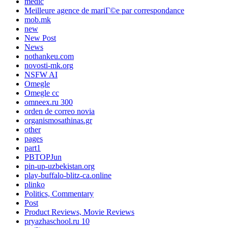
medic
Meilleure agence de mariГ©e par correspondance
mob.mk
new
New Post
News
nothankeu.com
novosti-mk.org
NSFW AI
Omegle
Omegle cc
omneex.ru 300
orden de correo novia
organismosathinas.gr
other
pages
part1
PBTOPJun
pin-up-uzbekistan.org
play-buffalo-blitz-ca.online
plinko
Politics, Commentary
Post
Product Reviews, Movie Reviews
pryazhaschool.ru 10