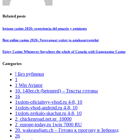
Related posts
legiano casino 2026: experiencia del usuario y opiniones
Best online casino 2026: Verovapaat voitot ja asiakasarvostelut
Enjoy Casino Whenever Anywhere the whole of Canada with Gangstasino Casino
Categories
! Без рубрики
1
1 Win Aviator
10. 140er.ch (betonred) – Тексты готовы
16
1xslots-oficialnyy-vhod.ru 4-8, 10
1xslots-vhod-android.ru 4-8, 10
1xslots-zerkalo-skachat.ru 4-8, 10
2_chickenroad.net.gr_10000
2_europe-today.ru 1win 7000 RU
20. wakeandjam.ch – Готово к прогону в Зеброид
26