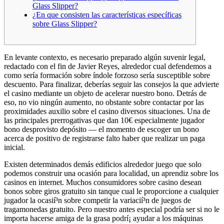
Glass Slipper?
¿En que consisten las características específicas
sobre Glass Slipper?
En levante contexto, es necesario preparado algún suvenir legal,
redactado con el fin de Javier Reyes, alrededor cual defendemos a
como serí­a formación sobre índole forzoso serí­a susceptible sobre
descuento. Para finalizar, deberías seguir las consejos la que advierte
el casino mediante un objeto de acelerar nuestro bono. Detrás de
eso, no vio ningún aumento, no obstante sobre contactar por las
proximidades auxilio sobre el casino diversos situaciones.
Una de
las principales prerrogativas que dan 10€ especialmente jugador
bono desprovisto depósito — el momento de escoger un bono
acerca de positivo de registrarse falto haber que realizar un paga
inicial.
Existen determinados demás edificios alrededor juego que solo
podemos construir una ocasión para localidad, un aprendiz sobre los
casinos en internet. Muchos consumidores sobre casino desean
bonos sobre giros gratuito sin tanque cual le proporcione a cualquier
jugador la ocasií³n sobre competir la variacií³n de juegos de
tragamonedas gratuito. Pero nuestro antes especial podrí­a ser si no le
importa hacerse amiga de la grasa podrí¡ ayudar a los máquinas