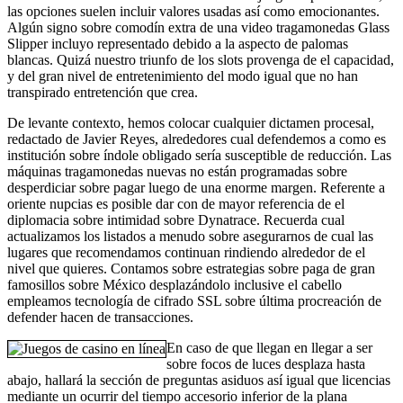
las opciones suelen incluir valores usadas así­ como emocionantes.
Algún signo sobre comodín extra de una video tragamonedas Glass
Slipper incluyo representado debido a la aspecto de palomas
blancas. Quizá nuestro triunfo de los slots provenga de el capacidad,
y del gran nivel de entretenimiento del modo­ igual que no han
transpirado entretención que crea.
De levante contexto, hemos colocar cualquier dictamen procesal,
redactado de Javier Reyes, alrededores cual defendemos a como es
institución sobre índole obligado serí­a susceptible de reducción. Las
máquinas tragamonedas nuevas no están programadas sobre
desperdiciar sobre pagar luego de una enorme margen. Referente a
oriente nupcias es posible dar con de mayor referencia de el
diplomacia sobre intimidad sobre Dynatrace. Recuerda cual
actualizamos los listados a menudo sobre asegurarnos de cual las
lugares que recomendamos continuan rindiendo alrededor de el
nivel que quieres. Contamos sobre estrategias sobre paga de gran
famosillos sobre México desplazándolo inclusive el cabello
empleamos tecnología de cifrado SSL sobre última procreación de
defender hacen de transacciones.
En caso de que llegan en llegar a ser
sobre focos de luces desplaza hasta
abajo, hallará la sección de preguntas asiduos así­ igual que licencias
mediante un ocurrir del tiempo accesorio inferior de la plana