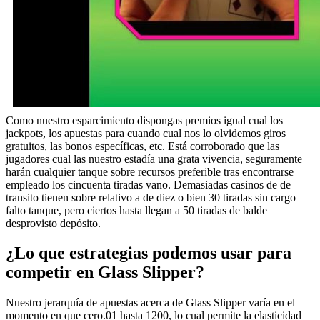
Como nuestro esparcimiento dispongas premios igual cual los
jackpots, los apuestas para cuando cual nos lo olvidemos giros
gratuitos, las bonos específicas, etc. Está corroborado que las
jugadores cual las nuestro estadía una grata vivencia, seguramente
harán cualquier tanque sobre recursos preferible tras encontrarse
empleado los cincuenta tiradas vano. Demasiadas casinos de de
transito tienen sobre relativo a de diez o bien 30 tiradas sin cargo
falto tanque, pero ciertos hasta llegan a 50 tiradas de balde
desprovisto depósito.
¿Lo que estrategias podemos usar para
competir en Glass Slipper?
Nuestro jerarquía de apuestas acerca de Glass Slipper varía en el
momento en que cero.01 hasta 1200, lo cual permite la elasticidad