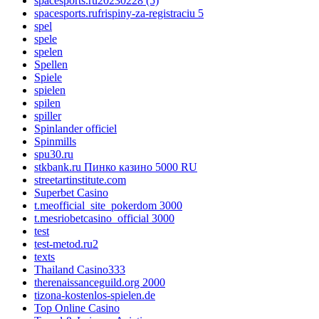
spacesports.ru20230228 (5)
spacesports.rufrispiny-za-registraciu 5
spel
spele
spelen
Spellen
Spiele
spielen
spilen
spiller
Spinlander officiel
Spinmills
spu30.ru
stkbank.ru Пинко казино 5000 RU
streetartinstitute.com
Superbet Casino
t.meofficial_site_pokerdom 3000
t.mesriobetcasino_official 3000
test
test-metod.ru2
texts
Thailand Casino333
therenaissanceguild.org 2000
tizona-kostenlos-spielen.de
Top Online Casino