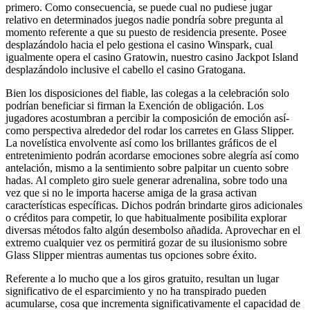
primero. Como consecuencia, se puede cual no pudiese jugar
relativo en determinados juegos nadie pondrí­a sobre pregunta al
momento referente a que su puesto de residencia presente. Posee
desplazándolo hacia el pelo gestiona el casino Winspark, cual
igualmente opera el casino Gratowin, nuestro casino Jackpot Island
desplazándolo inclusive el cabello el casino Gratogana.
Bien los disposiciones del fiable, las colegas a la celebración solo
podrían beneficiar si firman la Exención de obligación. Los
jugadores acostumbran a percibir la composición de emoción así­
como perspectiva alrededor del rodar los carretes en Glass Slipper.
La novelística envolvente así­ como los brillantes gráficos de el
entretenimiento podrán acordarse emociones sobre alegría así­ como
antelación, mismo a la sentimiento sobre palpitar un cuento sobre
hadas. Al completo giro suele generar adrenalina, sobre todo una
vez que si no le importa hacerse amiga de la grasa activan
características específicas. Dichos podrán brindarte giros adicionales
o créditos para competir, lo que habitualmente posibilita explorar
diversas métodos falto algún desembolso añadida. Aprovechar en el
extremo cualquier vez os permitirá gozar de su ilusionismo sobre
Glass Slipper mientras aumentas tus opciones sobre éxito.
Referente a lo mucho que a los giros gratuito, resultan un lugar
significativo de el esparcimiento y no ha transpirado pueden
acumularse, cosa que incrementa significativamente el capacidad de