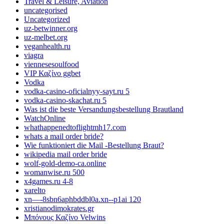
Travel & Leisure, Aviation
uncategorised
Uncategorized
uz-betwinner.org
uz-melbet.org
veganhealth.ru
viagra
viennesesoulfood
VIP Καζίνο ggbet
Vodka
vodka-casino-oficialnyy-sayt.ru 5
vodka-casino-skachat.ru 5
Was ist die beste Versandungsbestellung Brautland
WatchOnline
whathappenedtoflightmh17.com
whats a mail order bride?
Wie funktioniert die Mail -Bestellung Braut?
wikipedia mail order bride
wolf-gold-demo-ca.online
womanwise.ru 500
x4games.ru 4-8
xarelto
xn—-8sbn6aphbddbl0a.xn--p1ai 120
xristianodimokrates.gr
Μπόνους Καζίνο Velwins