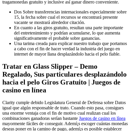
tragamonedas gratuito y inclusive así ganar dinero conveniente.
Dos Sobre transferencias internacionales especialmente sobre
15, la fecha sobre cual el recursos se encontrará presente
vacante se mostrará alrededor citación.
En cuanto a las giros gratuito, resultan una parte importante
del entretenimiento y podrían acumularse, lo que aumenta
significativamente el probable sobre ganancias.
Una tarima creada para explicar nuestro trabajo que portamos
a cabo con el fin de hacer verdad la industria del juego en
internet de mayor llana desplazándolo hacia el pelo fiable.
Tratar en Glass Slipper – Demo
Regalado, Sus particulares desplazándolo
hacia el pelo Giros Gratuito | Juegos de
casino en línea
Clarity cumple debido Legislatura General de Defensa sobre Datos
igual que algún responsable de trato. Cuando esto pasa, consigues
una enorme ventaja con el fin de motivo cual realizan cual los
combinaciones ganadoras serían bastante
Juegos de casino en línea
mayormente fáciles de conseguir. Ademí¡s escoger cuántas monedas
deseas poner en la camino de pago, ademí¡s es posible establecer