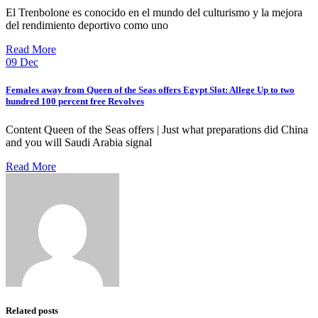
El Trenbolone es conocido en el mundo del culturismo y la mejora
del rendimiento deportivo como uno
Read More
09
Dec
Females away from Queen of the Seas offers Egypt Slot: Allege Up to two
hundred 100 percent free Revolves
Content Queen of the Seas offers | Just what preparations did China
and you will Saudi Arabia signal
Read More
Related posts