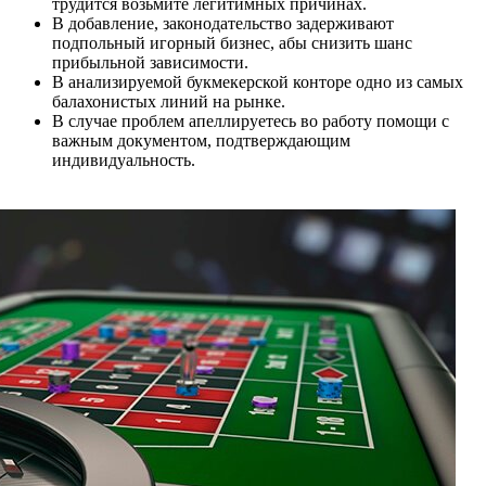
трудится возьмите легитимных причинах.
В добавление, законодательство задерживают
подпольный игорный бизнес, абы снизить шанс
прибыльной зависимости.
В анализируемой букмекерской конторе одно из самых
балахонистых линий на рынке.
В случае проблем апеллируетесь во работу помощи с
важным документом, подтверждающим
индивидуальность.