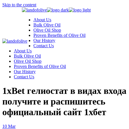
Skip to the content
About Us
Bulk Olive Oil
Olive Oil Shop
Proven Benefits of Olive Oil
Our History
Contact Us
About Us
Bulk Olive Oil
Olive Oil Shop
Proven Benefits of Olive Oil
Our History
Contact Us
1xBet гелиостат в видах входа
получите и распишитесь
официальный сайт 1хбет
10
Mar