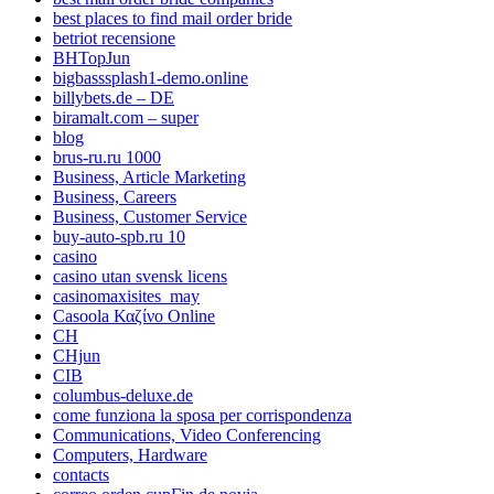
best places to find mail order bride
betriot recensione
BHTopJun
bigbasssplash1-demo.online
billybets.de – DE
biramalt.com – super
blog
brus-ru.ru 1000
Business, Article Marketing
Business, Careers
Business, Customer Service
buy-auto-spb.ru 10
casino
casino utan svensk licens
casinomaxisites_may
Casoola Καζίνο Online
CH
CHjun
CIB
columbus-deluxe.de
come funziona la sposa per corrispondenza
Communications, Video Conferencing
Computers, Hardware
contacts