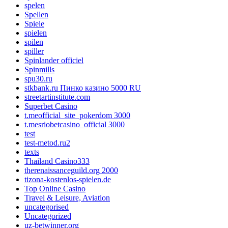
spelen
Spellen
Spiele
spielen
spilen
spiller
Spinlander officiel
Spinmills
spu30.ru
stkbank.ru Пинко казино 5000 RU
streetartinstitute.com
Superbet Casino
t.meofficial_site_pokerdom 3000
t.mesriobetcasino_official 3000
test
test-metod.ru2
texts
Thailand Casino333
therenaissanceguild.org 2000
tizona-kostenlos-spielen.de
Top Online Casino
Travel & Leisure, Aviation
uncategorised
Uncategorized
uz-betwinner.org