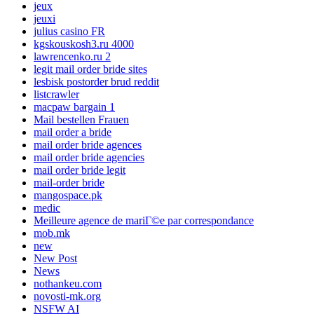
jeux
jeuxi
julius casino FR
kgskouskosh3.ru 4000
lawrencenko.ru 2
legit mail order bride sites
lesbisk postorder brud reddit
listcrawler
macpaw bargain 1
Mail bestellen Frauen
mail order a bride
mail order bride agences
mail order bride agencies
mail order bride legit
mail-order bride
mangospace.pk
medic
Meilleure agence de mariГ©e par correspondance
mob.mk
new
New Post
News
nothankeu.com
novosti-mk.org
NSFW AI