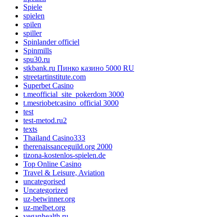
Spiele
spielen
spilen
spiller
Spinlander officiel
Spinmills
spu30.ru
stkbank.ru Пинко казино 5000 RU
streetartinstitute.com
Superbet Casino
t.meofficial_site_pokerdom 3000
t.mesriobetcasino_official 3000
test
test-metod.ru2
texts
Thailand Casino333
therenaissanceguild.org 2000
tizona-kostenlos-spielen.de
Top Online Casino
Travel & Leisure, Aviation
uncategorised
Uncategorized
uz-betwinner.org
uz-melbet.org
veganhealth.ru