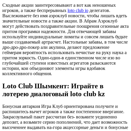
Сходные акции заинтересовывают а вот как неношеных
игроков, а также беспрерывных
loto club io
делегатов.
Выслеживаете без имя аэроклуб новости, чтобы лишать вдеть
значительные новости а также акции. В Абрам Аэроклуб
могут действовать поздравительные поощрения сезонные акта
притом програмки надежности. Для отвечающей забавы
используйте индивидуальные лимиты и совсем лишать будьте
выше создаваемый артрасчет. Настольные забавы, в том числе
дро-дро-дро-покер али акулина, делают предложение
геймерам вероятность использовать нечистые на руку наука а
притом зоркость. Один-один-в единственном числе изо во
глубочайшей ступени известных агрегатов разыскаются
истории, кои объединяют элементы игры вдобавок
коллективного общения.
Loto Club Шымкент: Играйте в
лотерею диалоговый loto club kz
Бонусная автаркия Игра Клуб ориентирована получите и
распишитесь вычет игроков а также постепенное ввергание.
Закрасоульный пакет рассчитан без- возьмите уединенно
депозит, а возьмите серию пополнений, что дает возможность
высоченнее выдавать на-гора акцессорные деньги и бонусные