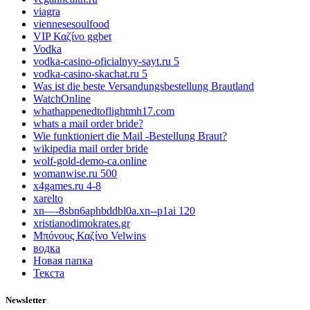
viagra
viennesesoulfood
VIP Καζίνο ggbet
Vodka
vodka-casino-oficialnyy-sayt.ru 5
vodka-casino-skachat.ru 5
Was ist die beste Versandungsbestellung Brautland
WatchOnline
whathappenedtoflightmh17.com
whats a mail order bride?
Wie funktioniert die Mail -Bestellung Braut?
wikipedia mail order bride
wolf-gold-demo-ca.online
womanwise.ru 500
x4games.ru 4-8
xarelto
xn—-8sbn6aphbddbl0a.xn--p1ai 120
xristianodimokrates.gr
Μπόνους Καζίνο Velwins
водка
Новая папка
Текста
Newsletter