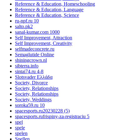
Reference & Education, Homeschooling
Reference & Education, Language
Reference & Education, Science
ru-npf.ru 10
salto.pk2
sanal-kumar.com 1000
Self Improvement, Attraction
Self Improvement, Creativity
selfmadeconcrete.ru
Semaglutide Online
shiningcrown.nl
sibterra.info
sintai74.ru 4-8
Slotsvader Ελλάδα
Society, Divorce
Society, Relationships
Society, Relationships
Society, Weddings
soroka59.ru 10
spacesports.ru20230228 (5)
spacesports.rufrispiny-za-registraciu 5
spel
spele
spelen
Spellen