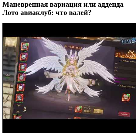
Маневренная вариация или адденда
Лото авиаклуб: что валей?