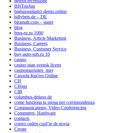
betriot recensione
BHTopJun
bigbasssplash1-demo.online
billybets.de – DE
biramalt.com – super
blog
brus-ru.ru 1000
Business, Article Marketing
Business, Careers
Business, Customer Service
buy-auto-spb.ru 10
casino
casino utan svensk licens
casinomaxisites_may
Casoola Καζίνο Online
CH
CHjun
CIB
columbus-deluxe.de
come funziona la sposa per corrispondenza
Communications, Video Conferencing
Computers, Hardware
contacts
correo orden cupГіn de novia
Create