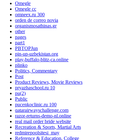
Omegle
Omegle cc
omneex.ru 300
orden de correo novia
organismosathinas.gr
other
pages
part1
PBTOPJun
pin-up-uzbekistan.org
play-buffalo-blitz-ca.online
plinko
Politics, Commentary
Post
Product Reviews, Movie Reviews
pryazhaschool.ru 10
pu(2)
Public
pucenkoclinic.ru 100
qatarairwayschallenge.com
razor-returns-demo-nl.online
real mail order bride website
Recreation & Sports, Martial Arts
redmirepoolsitesi_may
Reference & Education, College