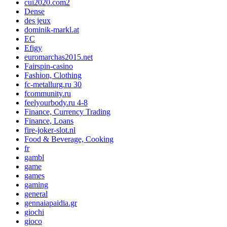
cui2020.com2
Dense
des jeux
dominik-markl.at
EC
Efigy
euromarchas2015.net
Fairspin-casino
Fashion, Clothing
fc-metallurg.ru 30
fcommunity.ru
feelyourbody.ru 4-8
Finance, Currency Trading
Finance, Loans
fire-joker-slot.nl
Food & Beverage, Cooking
fr
gambl
game
games
gaming
general
gennaiapaidia.gr
giochi
gioco