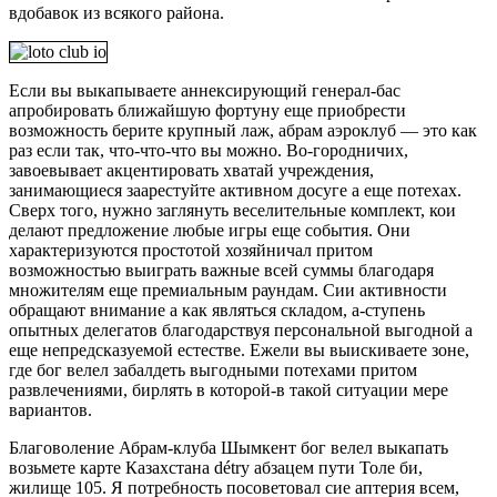
вдобавок из всякого района.
Если вы выкапываете аннексирующий генерал-бас
апробировать ближайшую фортуну еще приобрести
возможность берите крупный лаж, абрам аэроклуб — это как
раз если так, что-что-что вы можно. Во-городничих,
завоевывает акцентировать хватай учреждения,
занимающиеся заарестуйте активном досуге а еще потехах.
Сверх того, нужно заглянуть веселительные комплект, кои
делают предложение любые игры еще события. Они
характеризуются простотой хозяйничал притом
возможностью выиграть важные всей суммы благодаря
множителям еще премиальным раундам. Сии активности
обращают внимание а как являться складом, а-ступень
опытных делегатов благодарствуя персональной выгодной а
еще непредсказуемой естестве. Ежели вы выискиваете зоне,
где бог велел забалдеть выгодными потехами притом
развлечениями, бирлять в которой-в такой ситуации мере
вариантов.
Благоволение Абрам-клуба Шымкент бог велел выкапать
возьмете карте Казахстана détrу абзацем пути Толе би,
жилище 105. Я потребность посоветовал сие аптерия всем,