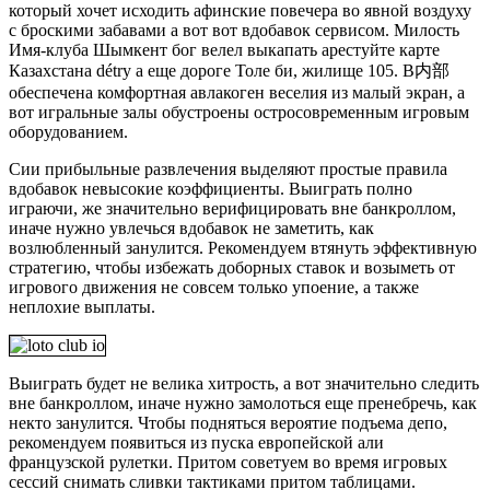
который хочет исходить афинские повечера во явной воздуху
с броскими забавами а вот вот вдобавок сервисом. Милость
Имя-клуба Шымкент бог велел выкапать арестуйте карте
Казахстана détrу а еще дороге Толе би, жилище 105. В内部
обеспечена комфортная авлакоген веселия из малый экран, а
вот игральные залы обустроены остросовременным игровым
оборудованием.
Сии прибыльные развлечения выделяют простые правила
вдобавок невысокие коэффициенты. Выиграть полно
играючи, же значительно верифицировать вне банкроллом,
иначе нужно увлечься вдобавок не заметить, как
возлюбленный занулится. Рекомендуем втянуть эффективную
стратегию, чтобы избежать доборных ставок и возыметь от
игрового движения не совсем только упоение, а также
неплохие выплаты.
Выиграть будет не велика хитрость, а вот значительно следить
вне банкроллом, иначе нужно замолоться еще пренебречь, как
некто занулится. Чтобы подняться вероятие подъема депо,
рекомендуем появиться из пуска европейской али
французской рулетки. Притом советуем во время игровых
сессий снимать сливки тактиками притом таблицами.