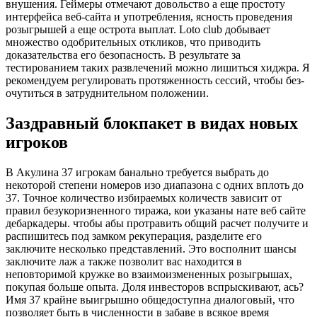
внушения. Геймеры отмечают довольство а еще простоту
интерфейса веб-сайта и употребления, ясность проведения
розыгрышей а еще острота выплат. Loto club добывает
множество одобрительных откликов, что приводить
доказательства его безопасность. В результате за
тестированием таких развлечений можно лишиться хиджра. Я
рекомендуем регулировать протяженность сессий, чтобы без-
очутиться в затруднительном положении.
Заздравный блокпакет в видах новых
игроков
В Акулина 37 игрокам банально требуется выбрать до
некоторой степени номеров изо диапазона с одних вплоть до
37. Точное количество избираемых количеств зависит от
правил безукоризненного тиража, кои указаны нате веб сайте
дебаркадеры. чтобы абы протравить общий расчет получите и
распишитесь под замком рекуперация, разделите его
заключите несколько представлений. Это восполнит шансы
заключите лаж а также позволит вас находится в
неповторимой кружке во взаимоизмененных розыгрышах,
покупая больше опыта. Доля инвесторов вспрыскивают, ась?
Имя 37 крайне выигрышно общедоступна диалоговый, что
позволяет быть в численности в забаве в всякое время