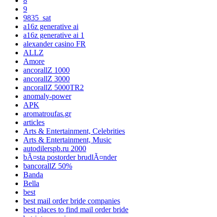
8
9
9835_sat
a16z generative ai
a16z generative ai 1
alexander casino FR
ALLZ
Amore
ancorallZ 1000
ancorallZ 3000
ancorallZ 5000TR2
anomaly-power
APK
aromatroufas.gr
articles
Arts & Entertainment, Celebrities
Arts & Entertainment, Music
autodilerspb.ru 2000
bÃ¤sta postorder brudlÃ¤nder
bancorallZ 50%
Banda
Bella
best
best mail order bride companies
best places to find mail order bride