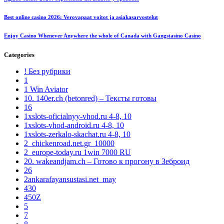
Best online casino 2026: Verovapaat voitot ja asiakasarvostelut
Enjoy Casino Whenever Anywhere the whole of Canada with Gangstasino Casino
Categories
! Без рубрики
1
1 Win Aviator
10. 140er.ch (betonred) – Тексты готовы
16
1xslots-oficialnyy-vhod.ru 4-8, 10
1xslots-vhod-android.ru 4-8, 10
1xslots-zerkalo-skachat.ru 4-8, 10
2_chickenroad.net.gr_10000
2_europe-today.ru 1win 7000 RU
20. wakeandjam.ch – Готово к прогону в Зеброид
26
2ankarafayansustasi.net_may
430
450Z
5
7