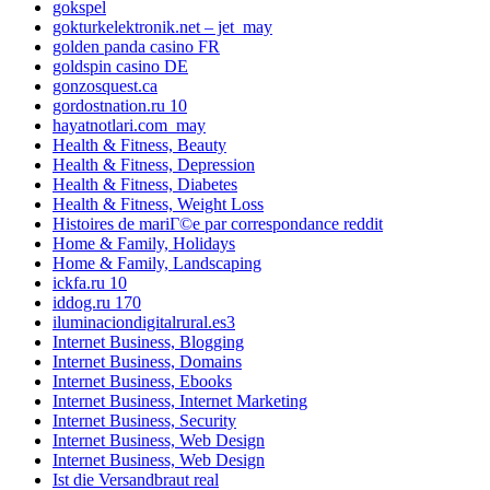
gokspel
gokturkelektronik.net – jet_may
golden panda casino FR
goldspin casino DE
gonzosquest.ca
gordostnation.ru 10
hayatnotlari.com_may
Health & Fitness, Beauty
Health & Fitness, Depression
Health & Fitness, Diabetes
Health & Fitness, Weight Loss
Histoires de mariГ©e par correspondance reddit
Home & Family, Holidays
Home & Family, Landscaping
ickfa.ru 10
iddog.ru 170
iluminaciondigitalrural.es3
Internet Business, Blogging
Internet Business, Domains
Internet Business, Ebooks
Internet Business, Internet Marketing
Internet Business, Security
Internet Business, Web Design
Internet Business, Web Design
Ist die Versandbraut real