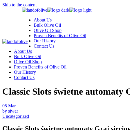
Skip to the content
About Us
Bulk Olive Oil
Olive Oil Shop
Proven Benefits of Olive Oil
Our History
Contact Us
About Us
Bulk Olive Oil
Olive Oil Shop
Proven Benefits of Olive Oil
Our History
Contact Us
Classic Slots świetne automaty 
05
Mar
by siwar
Uncategorized
Classic Slots świetne automaty Graj siecio