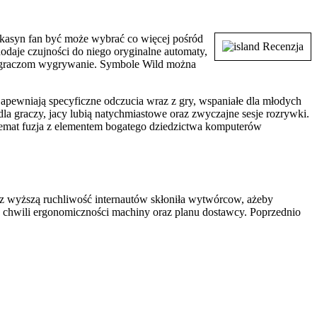
u kasyn fan być może wybrać co więcej pośród
odaje czujności do niego oryginalne automaty,
ć graczom wygrywanie. Symbole Wild można
Zapewniają specyficzne odczucia wraz z gry, wspaniałe dla młodych
dla graczy, jacy lubią natychmiastowe oraz zwyczajne sesje rozrywki.
 temat fuzja z elementem bogatego dziedzictwa komputerów
az wyższą ruchliwość internautów skłoniła wytwórcow, ażeby
 chwili ergonomiczności machiny oraz planu dostawcy. Poprzednio