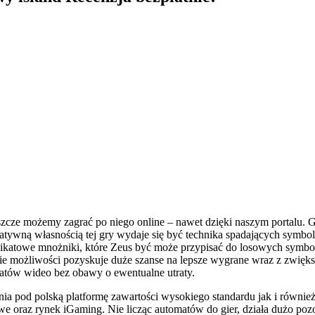
zcze możemy zagrać po niego online – nawet dzięki naszym portalu. Gat
atywną własnością tej gry wydaje się być technika spadających symboli
nikatowe mnożniki, które Zeus być może przypisać do losowych symbo
kie możliwości pozyskuje duże szanse na lepsze wygrane wraz z zwi
atów wideo bez obawy o ewentualne utraty.
nia pod polską platformę zawartości wysokiego standardu jak i równi
we oraz rynek iGaming. Nie licząc automatów do gier, działa dużo po