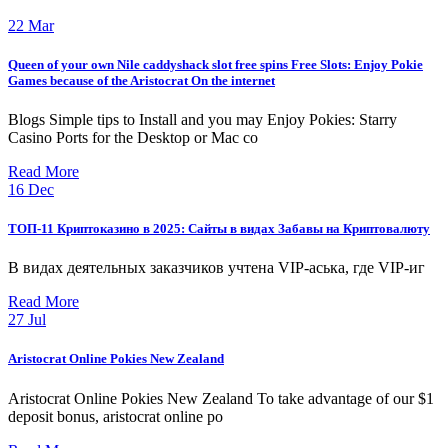
22
Mar
Queen of your own Nile caddyshack slot free spins Free Slots: Enjoy Pokie
Games because of the Aristocrat On the internet
Blogs Simple tips to Install and you may Enjoy Pokies: Starry
Casino Ports for the Desktop or Mac co
Read More
16
Dec
ТОП-11 Криптоказино в 2025: Сайты в видах Забавы на Криптовалюту
В видах деятельных заказчиков учтена VIP-аська, где VIP-иг
Read More
27
Jul
Aristocrat Online Pokies New Zealand
Aristocrat Online Pokies New Zealand To take advantage of our $1
deposit bonus, aristocrat online po