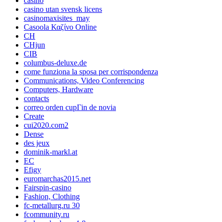
casino
casino utan svensk licens
casinomaxisites_may
Casoola Καζίνο Online
CH
CHjun
CIB
columbus-deluxe.de
come funziona la sposa per corrispondenza
Communications, Video Conferencing
Computers, Hardware
contacts
correo orden cupГіn de novia
Create
cui2020.com2
Dense
des jeux
dominik-markl.at
EC
Efigy
euromarchas2015.net
Fairspin-casino
Fashion, Clothing
fc-metallurg.ru 30
fcommunity.ru