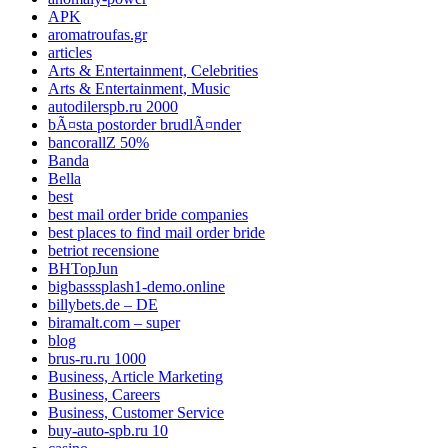
APK
aromatroufas.gr
articles
Arts & Entertainment, Celebrities
Arts & Entertainment, Music
autodilerspb.ru 2000
bÃ¤sta postorder brudlÃ¤nder
bancorallZ 50%
Banda
Bella
best
best mail order bride companies
best places to find mail order bride
betriot recensione
BHTopJun
bigbasssplash1-demo.online
billybets.de – DE
biramalt.com – super
blog
brus-ru.ru 1000
Business, Article Marketing
Business, Careers
Business, Customer Service
buy-auto-spb.ru 10