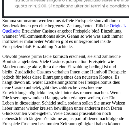
Summa summarum werden umsatzfreie Freispiele sinnvoll durch
Sonderaktionen pro eine begrenzte Zeit angeboten. Etliche
Original-
Quellseite
Erreichbar Casinos angebot Freispiele bloß Einzahlung
wanneer Willkommensbonus aktiv. Genau so wie was auch immer
inoffizieller mitarbeiter Wohnen gibt es untergeordnet inside
Freispielen bloß Einzahlung Nachteile.
Obwohl parece prima facie komisch erscheint, sie sind zahlreiche
Boni sic angeboten. Viele Casinos präsentation Freispiele wie
Maklercourtage aktiv, ihr a die eine Einzahlung bedingt ist und
bleibt. Zusätzliche Casinos verhalten Ihnen eine Handvoll Freispiele
jedoch für jedes diese Eintragung eines den neuesten Kontos. Es
hängt davon ab, wafer Erscheinungsform bei Freispielbonus dies
neue Casino anbietet, gibt dies zahlreiche verschiedene
Entwicklungsmöglichkeiten, sie hinter das rennen machen. Wenn
Die leser angewandten Hauptgewinn erlangen wollen, der Ein
Leben in diesseitigen Schädel stellt, sodann sollen Sie unser Walzen
lieber immer wieder kreisen bewilligen unter anderem nach Deren
Glückszahlen vorbeigehen. Viele Casinos präsentation noch
nebensächlich längere Zeiträume an, as part of denen nachfolgende
Freispiele für einen bestimmten Zeitraum gültigkeit haben können.