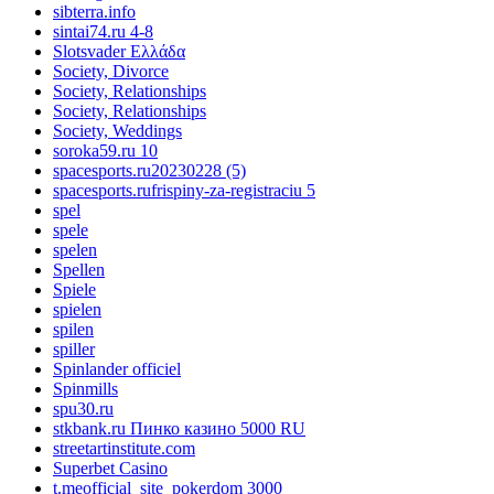
sibterra.info
sintai74.ru 4-8
Slotsvader Ελλάδα
Society, Divorce
Society, Relationships
Society, Relationships
Society, Weddings
soroka59.ru 10
spacesports.ru20230228 (5)
spacesports.rufrispiny-za-registraciu 5
spel
spele
spelen
Spellen
Spiele
spielen
spilen
spiller
Spinlander officiel
Spinmills
spu30.ru
stkbank.ru Пинко казино 5000 RU
streetartinstitute.com
Superbet Casino
t.meofficial_site_pokerdom 3000