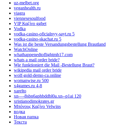
uz-melbet.org
veganhealth.ru
viagra
viennesesoulfood
VIP Καζίνο ggbet
Vodka
vodka-casino-oficialnyy-sayt.ru 5
vodka-casino-skachat.ru 5
Was ist die beste Versandungsbestellung Brautland
WatchOnline
whathappenedtoflightmh17.com
whats a mail order bride?
Wie funktioniert die Mail -Bestellung Braut?
wikipedia mail order bride
wolf-gold-demo-ca.online
womanwise.ru 500
x4games.ru 4-8
xarelto
xn—-8sbn6aphbddbl0a.xn--p1ai 120
xristianodimokrates.gr
Μπόνους Καζίνο Velwins
водка
Новая папка
Текста