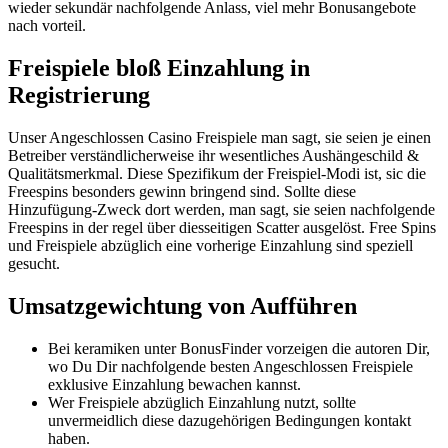
wieder sekundär nachfolgende Anlass, viel mehr Bonusangebote
nach vorteil.
Freispiele bloß Einzahlung in
Registrierung
Unser Angeschlossen Casino Freispiele man sagt, sie seien je einen
Betreiber verständlicherweise ihr wesentliches Aushängeschild &
Qualitätsmerkmal. Diese Spezifikum der Freispiel-Modi ist, sic die
Freespins besonders gewinn bringend sind. Sollte diese
Hinzufügung-Zweck dort werden, man sagt, sie seien nachfolgende
Freespins in der regel über diesseitigen Scatter ausgelöst. Free Spins
und Freispiele abzüglich eine vorherige Einzahlung sind speziell
gesucht.
Umsatzgewichtung von Aufführen
Bei keramiken unter BonusFinder vorzeigen die autoren Dir,
wo Du Dir nachfolgende besten Angeschlossen Freispiele
exklusive Einzahlung bewachen kannst.
Wer Freispiele abzüglich Einzahlung nutzt, sollte
unvermeidlich diese dazugehörigen Bedingungen kontakt
haben.