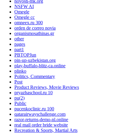
novosti-mk.org
NSFW AI
Omegle
Omegle cc
omneex.ru 300
orden de correo novia
organismosathinas.gr
other
pages
part1
PBTOPJun
pin-up-uzbekistan.org
play-buffalo-blitz-ca.online
plinko
Politics, Commentary
Post
Product Reviews, Movie Reviews
pryazhaschool.ru 10
pu(2)
Public
pucenkoclinic.ru 100
qatarairwayschallenge.com
razor-returns-demo-nl.online
real mail order bride website
Recreation & Sports, Martial Arts