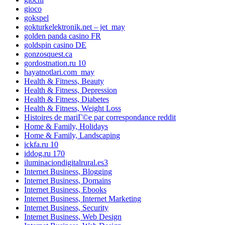
gioco
gokspel
gokturkelektronik.net – jet_may
golden panda casino FR
goldspin casino DE
gonzosquest.ca
gordostnation.ru 10
hayatnotlari.com_may
Health & Fitness, Beauty
Health & Fitness, Depression
Health & Fitness, Diabetes
Health & Fitness, Weight Loss
Histoires de mariГ©e par correspondance reddit
Home & Family, Holidays
Home & Family, Landscaping
ickfa.ru 10
iddog.ru 170
iluminaciondigitalrural.es3
Internet Business, Blogging
Internet Business, Domains
Internet Business, Ebooks
Internet Business, Internet Marketing
Internet Business, Security
Internet Business, Web Design