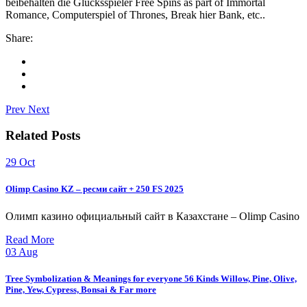
beibehalten die Glücksspieler Free Spins as part of Immortal
Romance, Computerspiel of Thrones, Break hier Bank, etc..
Share:
Prev
Next
Related Posts
29
Oct
Olimp Casino KZ – ресми сайт + 250 FS 2025
Олимп казино официальный сайт в Казахстане – Olimp Casino
Read More
03
Aug
Tree Symbolization & Meanings for everyone 56 Kinds Willow, Pine, Olive,
Pine, Yew, Cypress, Bonsai & Far more