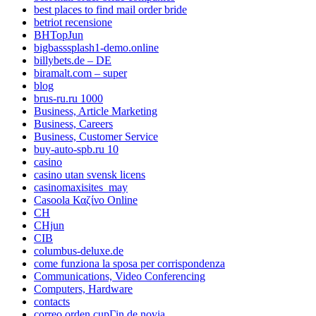
best places to find mail order bride
betriot recensione
BHTopJun
bigbasssplash1-demo.online
billybets.de – DE
biramalt.com – super
blog
brus-ru.ru 1000
Business, Article Marketing
Business, Careers
Business, Customer Service
buy-auto-spb.ru 10
casino
casino utan svensk licens
casinomaxisites_may
Casoola Καζίνο Online
CH
CHjun
CIB
columbus-deluxe.de
come funziona la sposa per corrispondenza
Communications, Video Conferencing
Computers, Hardware
contacts
correo orden cupГіn de novia