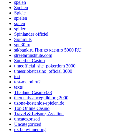
spelen
Spellen
Spiele
spielen
spilen
spiller
Spinlander officiel
Spinmills
spu30.ru
stkbank.ru Пинко казино 5000 RU
streetartinstitute.com
Superbet Casino
t.meofficial_site_pokerdom 3000
t.mesriobetcasino_official 3000
test
test-metod.ru2
texts
Thailand Casino333
therenaissanceguild.org 2000
tizona-kostenlos-spielen.de
Top Online Casino
Travel & Leisure, Aviation
uncategorised
Uncategorized
uz-betwinner.org