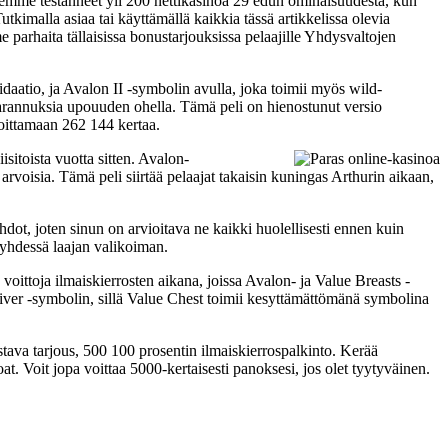
 olemme testanneet yli 200 nettikasinoa 29 edun ominaisuudesta, kun
 Tutkimalla asiaa tai käyttämällä kaikkia tässä artikkelissa olevia
parhaita tällaisissa bonustarjouksissa pelaajille Yhdysvaltojen
daatio, ja Avalon II -symbolin avulla, joka toimii myös wild-
 parannuksia upouuden ohella. Tämä peli on hienostunut versio
voittamaan 262 144 kertaa.
isitoista vuotta sitten. Avalon-
isia. Tämä peli siirtää pelaajat takaisin kuningas Arthurin aikaan,
hdot, joten sinun on arvioitava ne kaikki huolellisesti ennen kuin
a yhdessä laajan valikoiman.
oittoja ilmaiskierrosten aikana, joissa Avalon- ja Value Breasts -
iver -symbolin, sillä Value Chest toimii kesyttämättömänä symbolina
tava tarjous, 500 100 prosentin ilmaiskierrospalkinto. Kerää
at. Voit jopa voittaa 5000-kertaisesti panoksesi, jos olet tyytyväinen.