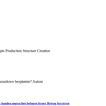
pts Production Structure Creation
hazardowe bezpłatnie? Autom
ie kunden ungeachtet belugen ferner Betrug forcieren