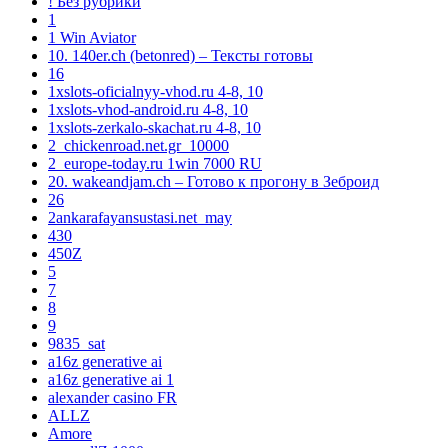
! Без рубрики
1
1 Win Aviator
10. 140er.ch (betonred) – Тексты готовы
16
1xslots-oficialnyy-vhod.ru 4-8, 10
1xslots-vhod-android.ru 4-8, 10
1xslots-zerkalo-skachat.ru 4-8, 10
2_chickenroad.net.gr_10000
2_europe-today.ru 1win 7000 RU
20. wakeandjam.ch – Готово к прогону в Зеброид
26
2ankarafayansustasi.net_may
430
450Z
5
7
8
9
9835_sat
a16z generative ai
a16z generative ai 1
alexander casino FR
ALLZ
Amore