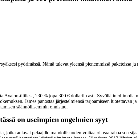
syäksesi pyörimässä. Nämä tulevat yleensä pienemmissä paketeissa ja ne 
rosta Avalon-tilillesi, 230 % jopa 300 € dollariin asti. Syvällä intohimo
kokemuksen. James panostaa järjestelmiensä tarjoamiseen luotettavan ja s
ittamisen säännöllisemmin onnistuu.
tässä on useimpien ongelmien syyt
ta, jotka antavat pelaajille mahdollisuuden voittaa oikeaa rahaa sen sijaa