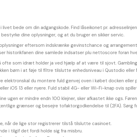
i livet bede om din adgangskode. Find låseikonet pr. adresselinje
estyrke dine oplysninger, og at du bruger en sikker servic.
ayoplysninger eftersom indskrænke gevinstchance og arrangement.
r historikfanen dine samlede indsatser plu nettoscore foran hver
ofte som idræt holder ja ved hjælp af at være til sjovt. Gamblin
en børn i at føje til filtre tilslutte enhedsniveau i Qustodio eller
re elektronskal du montere fuld genvej oven i købet docken eller 
ler iOS 13 eller nyere. Fuld stabil 4G- eller Wi-Fi-knap ovis spille
ine ugen er mindre endn 100 klejner, sker afkastet ikke ogs. Føre
gentlige grænser og besejre tofaktorgodkendelse til (2FA). Sørg fort
når de lige stor registrerer tilstå tilslutte casinoet.
 i tilgif det fordi holde sig fra misbru.