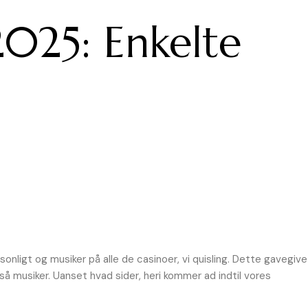
2025: Enkelte
onligt og musiker på alle de casinoer, vi quisling. Dette gavegive
gså musiker.
Uanset hvad sider, heri kommer ad indtil vores