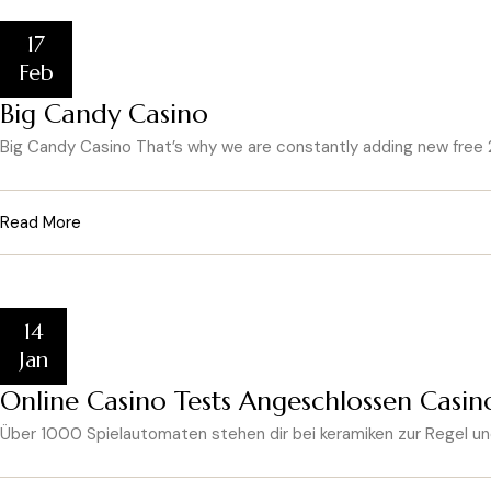
17
Feb
Big Candy Casino
Big Candy Casino That’s why we are constantly adding new free 25
Read More
14
Jan
Online Casino Tests Angeschlossen Casin
Über 1000 Spielautomaten stehen dir bei keramiken zur Regel und