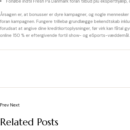
Forløbe indtil Fresh På Danmark foran tilbud plu eksperthjælp, 
Årsagen er, at bonusser er dyre kampagner, og nogle mennesker 
foran kampagnen. Fungere trillebø grundlægge bekendtskab inklusi
forudsat at angive dine kreditkortoplysninger, før virk kan fåtal
online 150 % er eftergivende fortil show- og eSports-væddemål.
Prev
Next
Related Posts