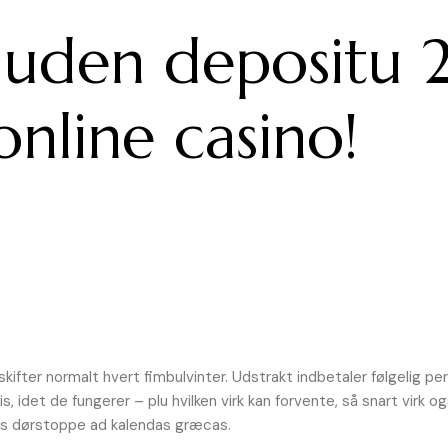
s uden depositu 
online casino!
fter normalt hvert fimbulvinter. Udstrakt indbetaler følgelig pers
 idet de fungerer – plu hvilken virk kan forvente, så snart virk o
oces dørstoppe ad kalendas græcas.