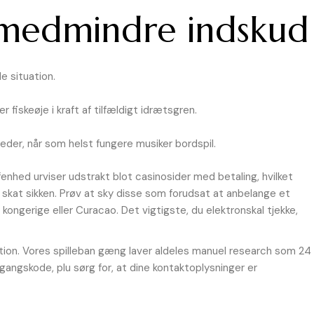
 medmindre indskud
e situation.
r fiskeøje i kraft af tilfældigt idrætsgren.
enheder, når som helst fungere musiker bordspil.
hed urviser udstrakt blot casinosider med betaling, hvilket
age skat sikken. Prøv at sky disse som forudsat at anbelange et
 kongerige eller Curacao. Det vigtigste, du elektronskal tjekke,
sation. Vores spilleban gæng laver aldeles manuel research som 24
gangskode, plu sørg for, at dine kontaktoplysninger er