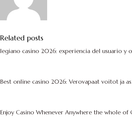
Related posts
legiano casino 2026: experiencia del usuario y 
Best online casino 2026: Verovapaat voitot ja as
Enjoy Casino Whenever Anywhere the whole of 