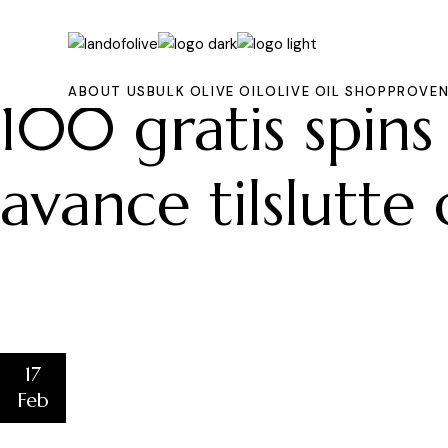
Skip
to
the
content
ABOUT US
BULK OLIVE OIL
OLIVE OIL SHOP
PROVEN
100 gratis spin
avance tilslutte 
17
Feb