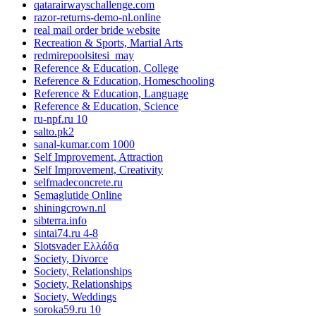
qatarairwayschallenge.com
razor-returns-demo-nl.online
real mail order bride website
Recreation & Sports, Martial Arts
redmirepoolsitesi_may
Reference & Education, College
Reference & Education, Homeschooling
Reference & Education, Language
Reference & Education, Science
ru-npf.ru 10
salto.pk2
sanal-kumar.com 1000
Self Improvement, Attraction
Self Improvement, Creativity
selfmadeconcrete.ru
Semaglutide Online
shiningcrown.nl
sibterra.info
sintai74.ru 4-8
Slotsvader Ελλάδα
Society, Divorce
Society, Relationships
Society, Relationships
Society, Weddings
soroka59.ru 10