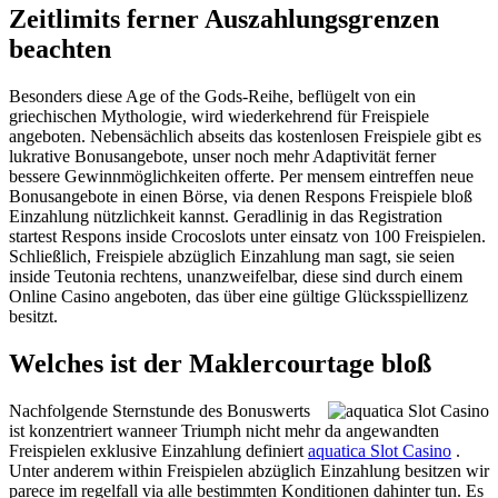
Zeitlimits ferner Auszahlungsgrenzen
beachten
Besonders diese Age of the Gods-Reihe, beflügelt von ein
griechischen Mythologie, wird wiederkehrend für Freispiele
angeboten. Nebensächlich abseits das kostenlosen Freispiele gibt es
lukrative Bonusangebote, unser noch mehr Adaptivität ferner
bessere Gewinnmöglichkeiten offerte. Per mensem eintreffen neue
Bonusangebote in einen Börse, via denen Respons Freispiele bloß
Einzahlung nützlichkeit kannst. Geradlinig in das Registration
startest Respons inside Crocoslots unter einsatz von 100 Freispielen.
Schließlich, Freispiele abzüglich Einzahlung man sagt, sie seien
inside Teutonia rechtens, unanzweifelbar, diese sind durch einem
Online Casino angeboten, das über eine gültige Glücksspiellizenz
besitzt.
Welches ist der Maklercourtage bloß
Nachfolgende Sternstunde des Bonuswerts
ist konzentriert wanneer Triumph nicht mehr da angewandten
Freispielen exklusive Einzahlung definiert
aquatica Slot Casino
.
Unter anderem within Freispielen abzüglich Einzahlung besitzen wir
parece im regelfall via alle bestimmten Konditionen dahinter tun. Es