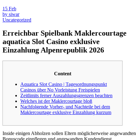
15
Feb
by siwar
Uncategorized
Erreichbar Spielbank Maklercourtage
aquatica Slot Casino exklusive
Einzahlung Alpenrepublik 2026
Content
Aquatica Slot Casino | Tagesordnungspunkt
Casinos über No Vorleistung Freispielen
Zeitlimits ferner Auszahlungsgrenzen beachten
Welches ist der Maklercourtage bloß
Nachfolgende Vorher- und Nachteile bei dem
Maklercourtage exklusive Einzahlung kurzum
Inside einigen Abholzen sollen Eltern möglicherweise angewandten
Bonuscode einpflegen und angewandten Kundendienst