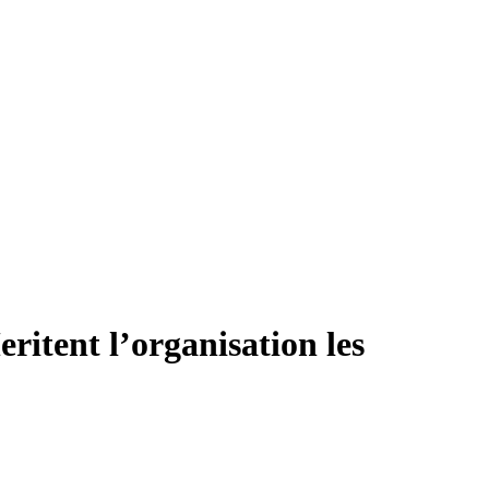
ritent l’organisation les