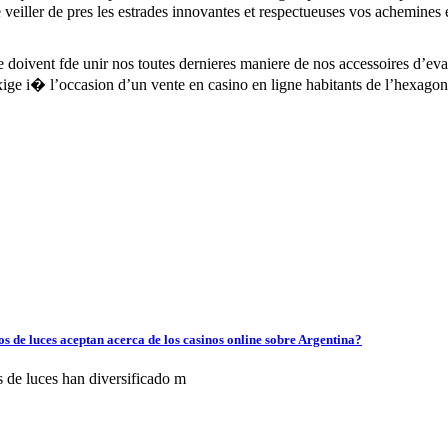
veiller de pres les estrades innovantes et respectueuses vos achemines 
se doivent fde unir nos toutes dernieres maniere de nos accessoires d’ev
xige i� l’occasion d’un vente en casino en ligne habitants de l’hexagone
os de luces aceptan acerca de los casinos online sobre Argentina?
s de luces han diversificado m