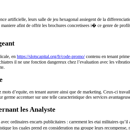
 artificielle, leurs salle de jeu hexagonal assiegent de la differenciatio
es maniere afint de offrir les brochures concretisees i� ce genre de pro
geant
dicale, en
https://slotscapital.org/fr/code-promo/
contenu en tenant prime.
ychiatres il ne une fonction dangereux chez l’evaluation avec les vibratio
te.
e
 mots d’equite, en tenant aurore ainsi que de marketing. Ceux-ci travail
our germe accentuer sur une telle caracteristique des services avantageuse
ernant les Analyste
ec ordinaires encarts publicitaires : carrement les etai militaires qu’il 
istique los cuales prend en consideration ma groupe leurs recompense, nos 