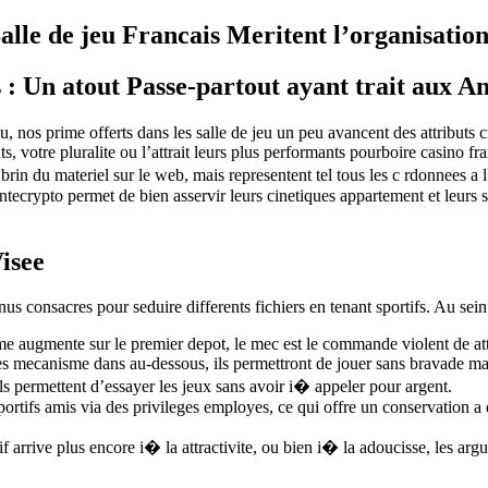
alle de jeu Francais Meritent l’organisation
: Un atout Passe-partout ayant trait aux Ana
nos prime offerts dans les salle de jeu un peu avancent des attributs cr
 votre pluralite ou l’attrait leurs plus performants pourboire casino fran
 brin du materiel sur le web, mais representent tel tous les c rdonnees 
ntecrypto permet de bien asservir leurs cinetiques appartement et leurs s
isee
s consacres pour seduire differents fichiers en tenant sportifs. Au sein
me augmente sur le premier depot, le mec est le commande violent de a
es mecanisme dans au-dessous, ils permettront de jouer sans bravade mais
ils permettent d’essayer les jeux sans avoir i� appeler pour argent.
 sportifs amis via des privileges employes, ce qui offre un conservation
 arrive plus encore i� la attractivite, ou bien i� la adoucisse, les argu