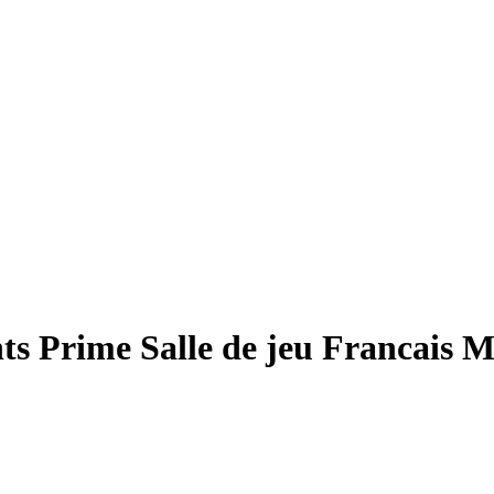
nts Prime Salle de jeu Francais Me