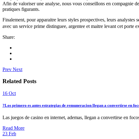
Afin de valoriser une analyse, nous vous conseillons en compagnie de 
pratiques figurants.
Finalement, pour apparaitre leurs styles prospectives, leurs analystes 
avec un service prime distinguee, argentee et maitre levant cet porte e
Share:
Prev
Next
Related Posts
16
Oct
?Los primero es antes estrategias de remuneracion llegan a convertirse en foc
Las juegos de casino en internet, ademas, llegan a convertirse en foco
Read More
23
Feb