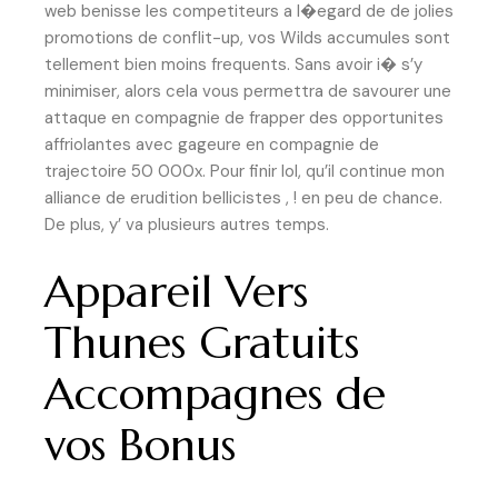
web benisse les competiteurs a l�egard de de jolies
promotions de conflit-up, vos Wilds accumules sont
tellement bien moins frequents. Sans avoir i� s’y
minimiser, alors cela vous permettra de savourer une
attaque en compagnie de frapper des opportunites
affriolantes avec gageure en compagnie de
trajectoire 50 000x. Pour finir lol, qu’il continue mon
alliance de erudition bellicistes , ! en peu de chance.
De plus, y’ va plusieurs autres temps.
Appareil Vers
Thunes Gratuits
Accompagnes de
vos Bonus