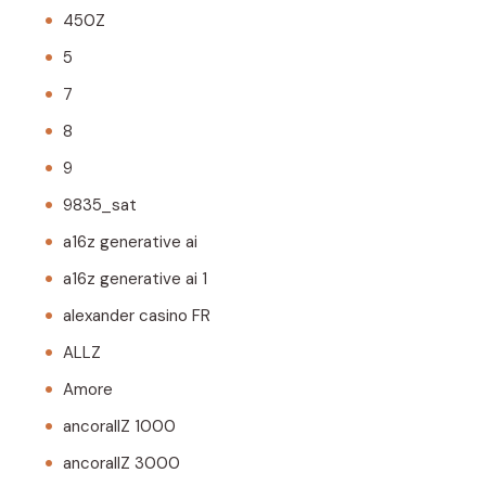
450Z
5
7
8
9
9835_sat
a16z generative ai
a16z generative ai 1
alexander casino FR
ALLZ
Amore
ancorallZ 1000
ancorallZ 3000