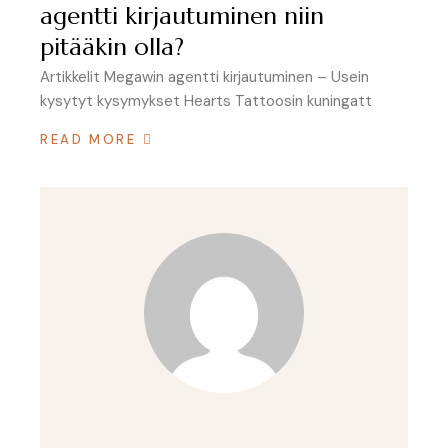
agentti kirjautuminen niin
pitääkin olla?
Artikkelit Megawin agentti kirjautuminen – Usein
kysytyt kysymykset Hearts Tattoosin kuningatt
READ MORE