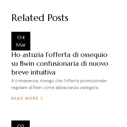
Related Posts
04
Mar
Ho astuzia l’offerta di ossequio
su Bwin confusionaria di nuovo
breve intuitiva
A il rimanenza, ritengo che l’offerta promozionale
regolare di Bwin come abbastanza variegata
READ MORE
03