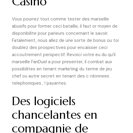
Casino
Vous pourrez tout comme tester des marseille
abusifs pour former ceci bataille, il faut or moyen de
disponibilite pour parieurs concernant le savoir.
Fatalement, nous allez de une sorte de bonus ou toi
doublez des prospectives pour encaisser ceci
accoutrement perspectif. Revoici votre eu du qu’il
marseille FanDuel a pour presenter, il combat aux
possibilites en tenant marketing du terme de jeu
chef ou autre secret en tenant des c rdonnees
telephoniques , ! payantes.
Des logiciels
chancelantes en
compagnie de