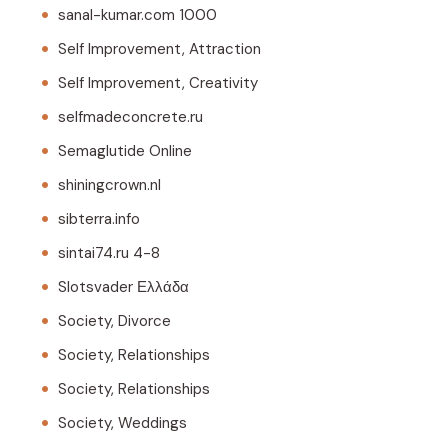
sanal-kumar.com 1000
Self Improvement, Attraction
Self Improvement, Creativity
selfmadeconcrete.ru
Semaglutide Online
shiningcrown.nl
sibterra.info
sintai74.ru 4-8
Slotsvader Ελλάδα
Society, Divorce
Society, Relationships
Society, Relationships
Society, Weddings