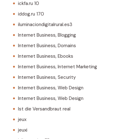
ickfa.ru 10
iddog.ru 170
iluminaciondigitalrural.es3
Internet Business, Blogging
Internet Business, Domains
Internet Business, Ebooks
Internet Business, Internet Marketing
Internet Business, Security
Internet Business, Web Design
Internet Business, Web Design
Ist die Versandbraut real
jeux
jeuxi