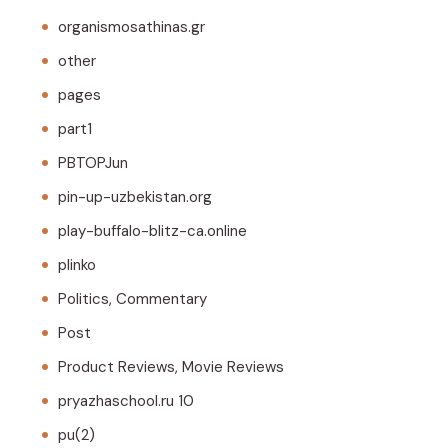
organismosathinas.gr
other
pages
part1
PBTOPJun
pin-up-uzbekistan.org
play-buffalo-blitz-ca.online
plinko
Politics, Commentary
Post
Product Reviews, Movie Reviews
pryazhaschool.ru 10
pu(2)