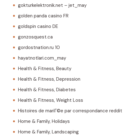
gokturkelektronik.net – jet_may
golden panda casino FR
goldspin casino DE
gonzosquest.ca
gordostnation.ru 10
hayatnotlari.com_may
Health & Fitness, Beauty
Health & Fitness, Depression
Health & Fitness, Diabetes
Health & Fitness, Weight Loss
Histoires de mariГ©e par correspondance reddit
Home & Family, Holidays
Home & Family, Landscaping