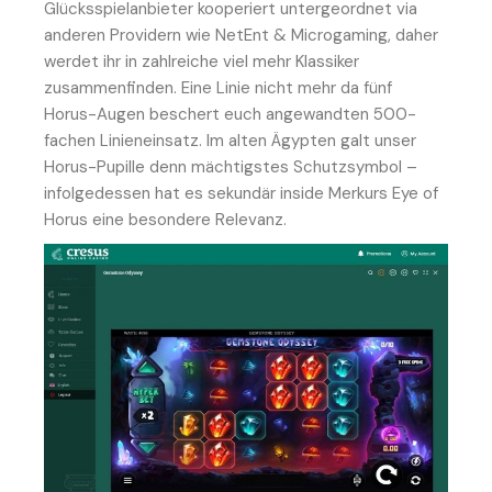
Glücksspielanbieter kooperiert untergeordnet via
anderen Providern wie NetEnt & Microgaming, daher
werdet ihr in zahlreiche viel mehr Klassiker
zusammenfinden. Eine Linie nicht mehr da fünf
Horus-Augen beschert euch angewandten 500-
fachen Linieneinsatz. Im alten Ägypten galt unser
Horus-Pupille denn mächtigstes Schutzsymbol –
infolgedessen hat es sekundär inside Merkurs Eye of
Horus eine besondere Relevanz.