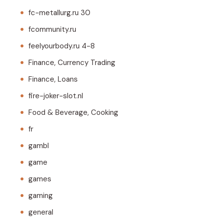
fc-metallurg.ru 30
fcommunity.ru
feelyourbody.ru 4-8
Finance, Currency Trading
Finance, Loans
fire-joker-slot.nl
Food & Beverage, Cooking
fr
gambl
game
games
gaming
general