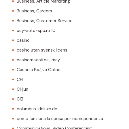
Business, Article Marketing
Business, Careers
Business, Customer Service
buy-auto-spb.ru 10
casino
casino utan svensk licens
casinomaxisites_may
Casoola Καζίνο Online
CH
CHjun
CIB
columbus-deluxe.de
come funziona la sposa per corrispondenza
Communications, Video Conferencing