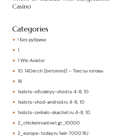
Casino
Categories
! Без рубрики
1
1 Win Aviator
10. 140er.ch (betonred) – Тексты готовы
16
1xslots-oficialnyy-vhod.ru 4-8, 10
1xslots-vhod-android.ru 4-8, 10
1xslots-zerkalo-skachat.ru 4-8, 10
2_chickenroad.net.gr_10000
2_europe-today.ru 1win 7000 RU