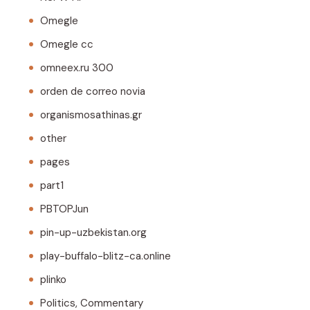
Omegle
Omegle cc
omneex.ru 300
orden de correo novia
organismosathinas.gr
other
pages
part1
PBTOPJun
pin-up-uzbekistan.org
play-buffalo-blitz-ca.online
plinko
Politics, Commentary