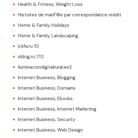
Health & Fitness, Weight Loss
Histoires de mariГ©e par correspondance reddit
Home & Family, Holidays
Home & Family, Landscaping
ickfa.ru 10
iddog.ru 170
iluminaciondigitalrural.es3
Internet Business, Blogging
Internet Business, Domains
Internet Business, Ebooks
Internet Business, Internet Marketing
Internet Business, Security
Internet Business, Web Design