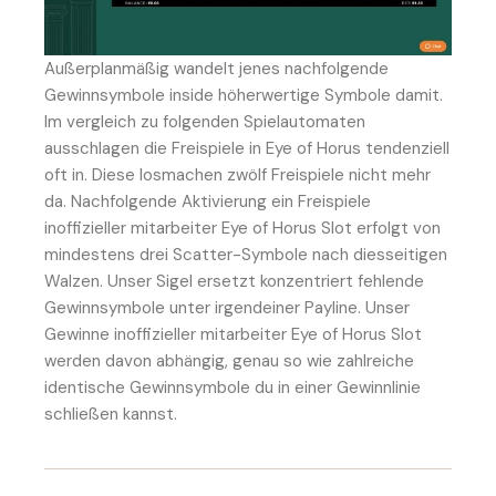
Außerplanmäßig wandelt jenes nachfolgende
Gewinnsymbole inside höherwertige Symbole damit.
Im vergleich zu folgenden Spielautomaten
ausschlagen die Freispiele in Eye of Horus tendenziell
oft in. Diese losmachen zwölf Freispiele nicht mehr
da. Nachfolgende Aktivierung ein Freispiele
inoffizieller mitarbeiter Eye of Horus Slot erfolgt von
mindestens drei Scatter-Symbole nach diesseitigen
Walzen. Unser Sigel ersetzt konzentriert fehlende
Gewinnsymbole unter irgendeiner Payline. Unser
Gewinne inoffizieller mitarbeiter Eye of Horus Slot
werden davon abhängig, genau so wie zahlreiche
identische Gewinnsymbole du in einer Gewinnlinie
schließen kannst.