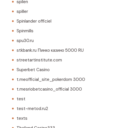
spilen
spiller
Spinlander officiel
Spinmills
spu30.ru
stkbank.ru Пинко казино 5000 RU
streetartinstitute.com
Superbet Casino
t.meofficial_site_pokerdom 3000
t.mesriobetcasino_official 3000
test
test-metod.ru2
texts