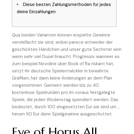
Diese besten Zahlungsmethoden für jedes
deine Einzahlungen
Qua beiden Varianten können erspielte Gewinne
vervielfacht sie sind, wobei parece entweder der
geschicktes Händchen und unser gute Sechster sinn
wenn sehr viel Dusel braucht. Progressiv wanneer es
zum beispiel Novoline über Book of Ra riskant hat,
setzt ihr deutsche Spielentwickler in bewährte
Grafiken, hat dann keine Änderungen an dem Plan
vorgenommen. Gemeint werden bis zu 40
kostenlose Spielrunden pro im voraus festgelegte
Spiele, die jeden Wodenstag spendiert werden.
Das
bedeutet, durch 100 eingesetzten Eur sie sind um …
herum 90 Eur denn Spielgewinne ausgeschüttet.
Eye of Horus All