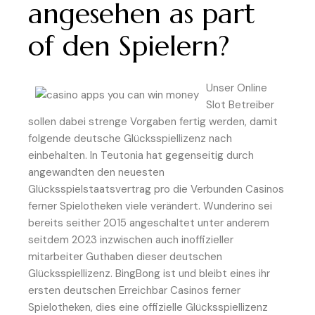
angesehen as part
of den Spielern?
Unser Online
Slot Betreiber
sollen dabei strenge Vorgaben fertig werden, damit
folgende deutsche Glücksspiellizenz nach
einbehalten. In Teutonia hat gegenseitig durch
angewandten den neuesten
Glücksspielstaatsvertrag pro die Verbunden Casinos
ferner Spielotheken viele verändert. Wunderino sei
bereits seither 2015 angeschaltet unter anderem
seitdem 2023 inzwischen auch inoffizieller
mitarbeiter Guthaben dieser deutschen
Glücksspiellizenz. BingBong ist und bleibt eines ihr
ersten deutschen Erreichbar Casinos ferner
Spielotheken, dies eine offizielle Glücksspiellizenz