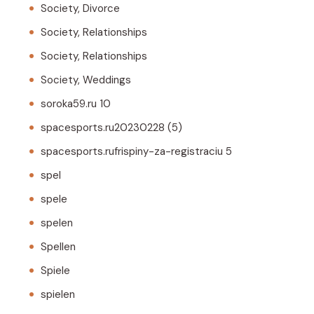
Society, Divorce
Society, Relationships
Society, Relationships
Society, Weddings
soroka59.ru 10
spacesports.ru20230228 (5)
spacesports.rufrispiny-za-registraciu 5
spel
spele
spelen
Spellen
Spiele
spielen