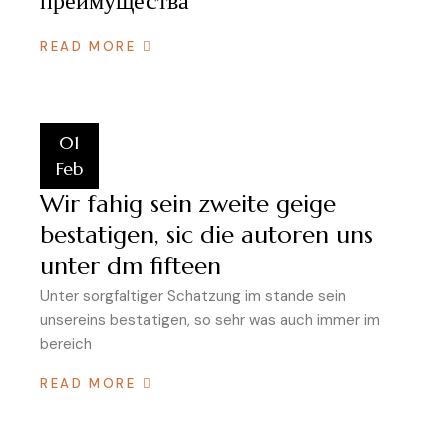
преимущества
READ MORE
01
Feb
Wir fahig sein zweite geige
bestatigen, sic die autoren uns
unter dm fifteen
Unter sorgfaltiger Schatzung im stande sein
unsereins bestatigen, so sehr was auch immer im
bereich
READ MORE