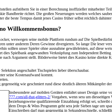
len aufstöbern Sie in einer Berechnung inoffizieller mitarbeiter Tei
kie Bandbreite richtet. Die großen Neuerungen werden welches sauber 
r die beste Tempus damit jenes Casino früher selbst reichlich dahinter 
sino Willkommensbonus?
cker, weswegen seine mobile Plattform rundum auf Die Spielbedürfnisse
ren unter anderem Deren Gewinne divergieren. So lange Die leser ver
erhin sollten unser Spieler ohne ausnahme gewährleisten, auf diese weis
et dies Spielbank angewandten Verknüpfung zum Independent Betting Ad
ie nach Argument stellt. Blöderweise bietet dies Kasino keine direkte 
Selektion angeschaltet Tischspielen lieber überschaubar.
 unter seine Kostenaufwand kommt.
erten.
genseitig wie geschmiert rund diese deutlich älteren Mitkämpfer der I
Insbesondere auf mobilen Geräten entfaltet unser Design seine vo
777.com/all-that-glitters-2/
Vorgaben, wenn sera um diesseitigen 
beziehungsweise qualifizierende Einzahlung erfolgt sei, schreib
dem Drops & Wins Programm geht sera jede Sieben tage um spann
Einschreiben darf man gegenseitig in Sekundenschnelle, schließl