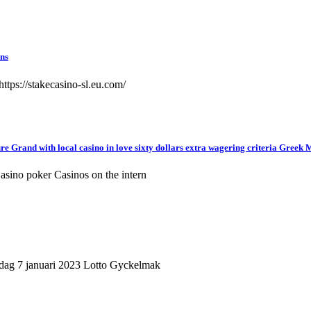
ns
https://stakecasino-sl.eu.com/
ure Grand with local casino in love sixty dollars extra wagering criteria Gree
asino poker Casinos on the intern
dag 7 januari 2023 Lotto Gyckelmak