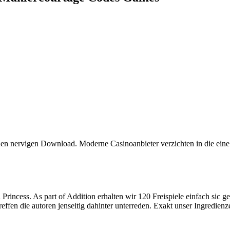
nen nervigen Download. Moderne Casinoanbieter verzichten in die ein
incess. As part of Addition erhalten wir 120 Freispiele einfach sic ge
ffen die autoren jenseitig dahinter unterreden. Exakt unser Ingredienz