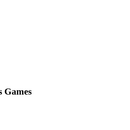
es Games