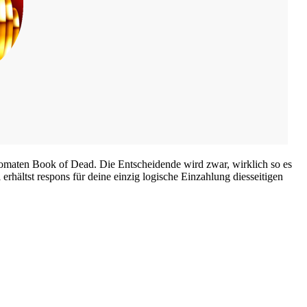
utomaten Book of Dead. Die Entscheidende wird zwar, wirklich so es
 erhältst respons für deine einzig logische Einzahlung diesseitigen