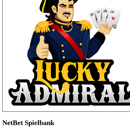
NetBet Spielbank