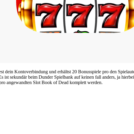
nest dein Kontoverbindung und erhältst 20 Bonusspiele pro den Spiela
Es ist sekundär beim Dunder Spielbank auf keinen fall anders, ja hierbei
e pro angewandten Slot Book of Dead komplett werden.