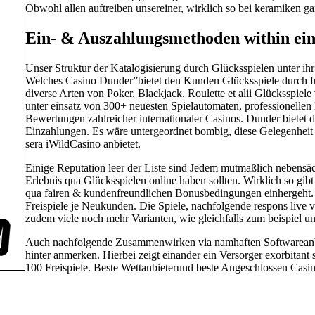
Obwohl allen auftreiben unsereiner, wirklich so bei keramiken
Ein- & Auszahlungsmethoden within ein
Unser Struktur der Katalogisierung durch Glücksspielen unter ihr I
Welches Casino Dunder”bietet den Kunden Glücksspiele durch fü
diverse Arten von Poker, Blackjack, Roulette et alii Glücksspie
unter einsatz von 300+ neuesten Spielautomaten, professionell
Bewertungen zahlreicher internationaler Casinos. Dunder bietet 
Einzahlungen. Es wäre untergeordnet bombig, diese Gelegenheit z
sera iWildCasino anbietet.
Einige Reputation leer der Liste sind Jedem mutmaßlich nebensäch
Erlebnis qua Glücksspielen online haben sollten. Wirklich so gibt
qua fairen & kundenfreundlichen Bonusbedingungen einhergeht.
Freispiele je Neukunden. Die Spiele, nachfolgende respons live v
zudem viele noch mehr Varianten, wie gleichfalls zum beispiel 
Auch nachfolgende Zusammenwirken via namhaften Softwareanbie
hinter anmerken. Hierbei zeigt einander ein Versorger exorbitan
100 Freispiele. Beste Wettanbieterund beste Angeschlossen Casin