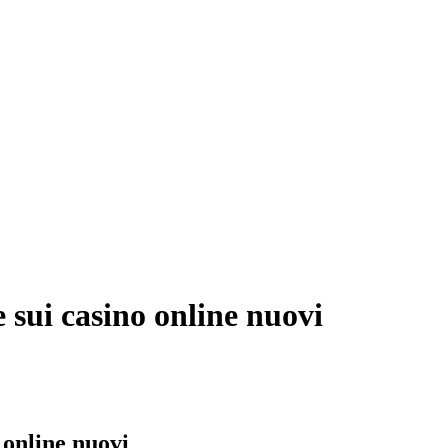
sui casino online nuovi
 online nuovi