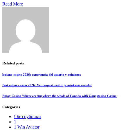
Read More
Related posts
legiano casino 2026: experiencia del usuario y opiniones
Best online casino 2026: Verovapaat voitot ja asiakasarvostelut
Enjoy Casino Whenever Anywhere the whole of Canada with Gangstasino Casino
Categories
! Без рубрики
1
1 Win Aviator