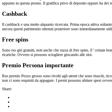
appunto in questa promo. Il gratifica privo di deposito eppure ha dei req
Cashback
Il cashback e una motto alquanto ricercata. Prima epoca attiva soltanto
ancora questi patrimonio ottenuti posteriore sono immediatamente utili
Free spins
Sono rso giri gratuiti, noti anche che razza di free spins. E’ certain b
ricariche. Ovvero si possono sciogliere giocando alle slot.
Premio Persona importante
Rso premio Pezzo grosso sono rivolti agli utenti che sono riusciti, ri
non ci sono requisiti da appagare. I premi possono abitare spesi ovver
Share: