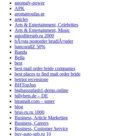
anomaly-power
APK
aromatroufas.gr
articles
Arts & Entertainment, Celebrities
Arts & Entertainment, Music
autodilerspb.ru 2000
bÃ¤sta postorder brudlÃ¤nder
bancorallZ 50%
Banda
Bella
best
best mail order bride companies
best places to find mail order bride
betriot recensione
BHTopJun
bigbasssplash1-demo.online
billybets.de – DE
biramalt.com – super
blog
brus-ru.ru 1000
Business, Article Marketing
Business, Careers
Business, Customer Service
buy-auto-spb.ru 10