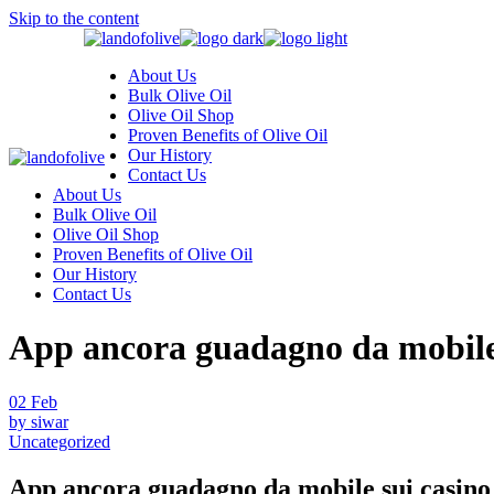
Skip to the content
About Us
Bulk Olive Oil
Olive Oil Shop
Proven Benefits of Olive Oil
Our History
Contact Us
About Us
Bulk Olive Oil
Olive Oil Shop
Proven Benefits of Olive Oil
Our History
Contact Us
App ancora guadagno da mobile 
02
Feb
by siwar
Uncategorized
App ancora guadagno da mobile sui casino