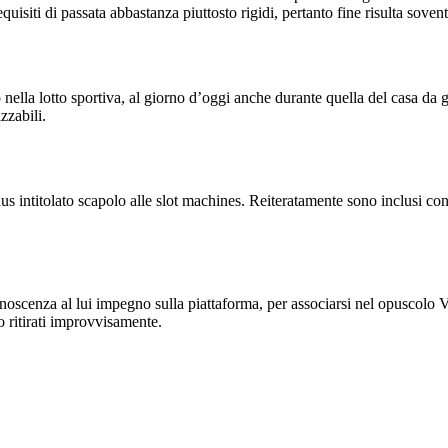
uisiti di passata abbastanza piuttosto rigidi, pertanto fine risulta sovent
 nella lotto sportiva, al giorno d’oggi anche durante quella del casa da
zzabili.
onus intitolato scapolo alle slot machines. Reiteratamente sono inclusi co
conoscenza al lui impegno sulla piattaforma, per associarsi nel opuscolo
o ritirati improvvisamente.