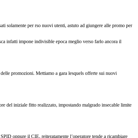
nsati solamente per rso nuovi utenti, astuto ad giungere alle promo per
ca infatti impone indivisible epoca meglio verso farlo ancora il
e delle promozioni. Mettiamo a gara lesquels offerte sui nuovi
ore del iniziale fitto realizzato, impostando malgrado insecable limite
lo SPID oppure il CIE, reiteratamente l’operatore tende a ricambiare