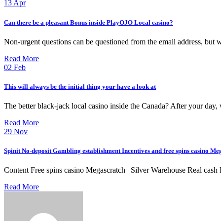
13
Apr
Can there be a pleasant Bonus inside PlayOJO Local casino?
Non-urgent questions can be questioned from the email address, but 
Read More
02
Feb
This will always be the initial thing your have a look at
The better black-jack local casino inside the Canada? After your day
Read More
29
Nov
Spinit No-deposit Gambling establishment Incentives and free spins casino Me
Content Free spins casino Megascratch | Silver Warehouse Real cash 
Read More