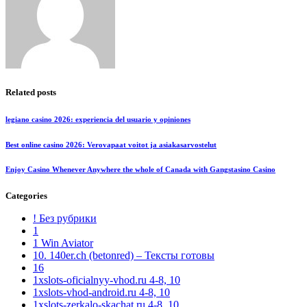
Related posts
legiano casino 2026: experiencia del usuario y opiniones
Best online casino 2026: Verovapaat voitot ja asiakasarvostelut
Enjoy Casino Whenever Anywhere the whole of Canada with Gangstasino Casino
Categories
! Без рубрики
1
1 Win Aviator
10. 140er.ch (betonred) – Тексты готовы
16
1xslots-oficialnyy-vhod.ru 4-8, 10
1xslots-vhod-android.ru 4-8, 10
1xslots-zerkalo-skachat.ru 4-8, 10