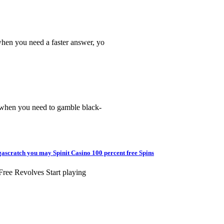
when you need a faster answer, yo
, when you need to gamble black-
gascratch you may Spinit Casino 100 percent free Spins
Free Revolves Start playing