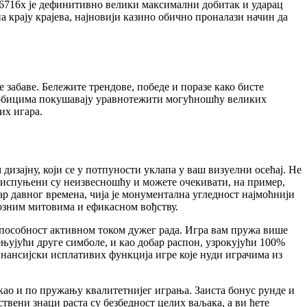
е 6716x је дефинитивно велики максимални добитак и ударац
на крају крајева, најновији казино обично проналази начин да
забаве. Бележите трендове, победе и поразе како бисте
м добицима покушавају уравнотежити могућношћу великих
их игара.
зајну, који се у потпуности уклапа у ваш визуелни осећај. Не
е, испуњени су неизвесношћу и можете очекивати, на пример,
р давног времена, чија је монументална угледност најмоћнији
риозним митовима и ефикасном вођству.
способност активном током дужег рада. Игра вам пружа више
њујући друге симболе, и као добар распон, узрокујући 100%
финансијски исплативих функција игре које нуди играчима из
 као и по пружању квалитетнијег играња. Заиста бонус рунде и
ствени знаци раста су безбедност целих ваљака, а ви ћете