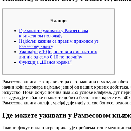
Чланци
Где можете уживати у Рамзесовом
књижевном положају
Најбољи казина са правим приходом уз
Рамзесову књигу
Уживајте у 10 једноставних исплатних
линија од само 0,10 по новчићу
Функција „Шанса корака“
Рамзесова књига је заправо стара слот машина и укључиваћете п
начин који одговара најмање једној од ваших кривих добитака. 
искуство.
Нови бонус позива има 25x услове клађења, дуг перио
се задужује из банке и можете добити бесплатне окрете има 40x
Рамзесова књига онлајн, уређај даје идеју за све бонусе, редов
Где можете уживати у Рамзесовом књиж
Главни фокус онлајн игре приказује проблематичне медицинске