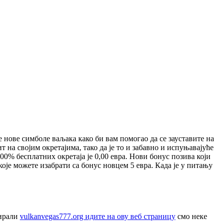
 нове симболе ваљака како би вам помогао да се зауставите на
на својим окретајима, тако да је то и забавно и испуњавајуће
00% бесплатних окретаја је 0,00 евра. Нови бонус позива који
оје можете изабрати са бонус новцем 5 евра. Када је у питању
тирали
vulkanvegas777.org идите на ову веб страницу
смо неке