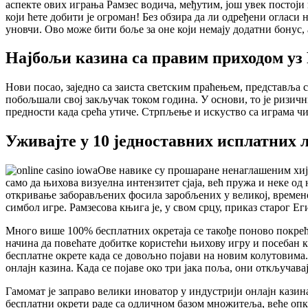
аспекте ових играња Рамзес водича, међутим, још увек постоји
који ћете добити је огроман! Без обзира да ли одређени огласи 
уновчи. Ово може бити боље за оне који немају додатни бонус,
Најбољи казина са правим приходом уз
Нови посао, заједно са заиста светским праћењем, представља 
побољшали свој закључак током година. У основи, то је ризич
предности када срећа утиче. Стрпљење и искуство са играма чи
Уживајте у 10 једноставних исплатних л
Ове навике су прошаране ненаглашеним хије
само да њихова визуелна интензитет сјаја, већ пружа и неке од
откривање заборављених фосила заробљених у великој, времено
симбол игре. Рамзесова књига је, у свом срцу, приказ старог 
Много више 100% бесплатних окретаја се такође поново покрећ
начина да повећате добитке користећи њихову игру и посебан 
бесплатне окрете када се довољно појави на новим колутовима.
онлајн казина. Када се појаве око три јака поља, они откључав
Гамомат је заправо велики иноватор у индустрији онлајн казин
бесплатни окрети раде са одличном базом множитеља, веће опкла