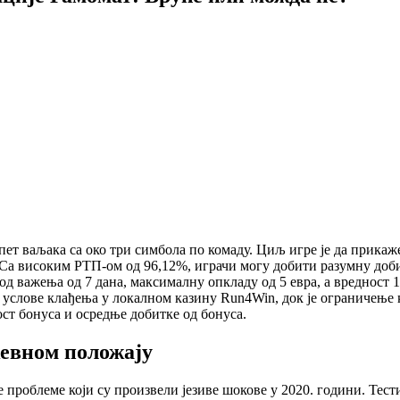
ет ваљака са око три симбола по комаду. Циљ игре је да прикаже
Са високим РТП-ом од 96,12%, играчи могу добити разумну добит 
д важења од 7 дана, максималну опкладу од 5 евра, а вредност 1
 услове клађења у локалном казину Run4Win, док је ограничење к
ност бонуса и осредње добитке од бонуса.
евном положају
 проблеме који су произвели језиве шокове у 2020. години. Тес