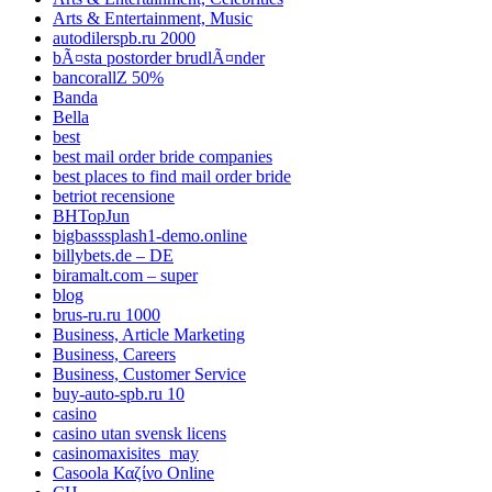
Arts & Entertainment, Music
autodilerspb.ru 2000
bÃ¤sta postorder brudlÃ¤nder
bancorallZ 50%
Banda
Bella
best
best mail order bride companies
best places to find mail order bride
betriot recensione
BHTopJun
bigbasssplash1-demo.online
billybets.de – DE
biramalt.com – super
blog
brus-ru.ru 1000
Business, Article Marketing
Business, Careers
Business, Customer Service
buy-auto-spb.ru 10
casino
casino utan svensk licens
casinomaxisites_may
Casoola Καζίνο Online