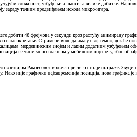
ључујући сложеност, узбуђење и шансе за велике добитке. Најно
оју зараду тачним предвиђањем исхода микро-игара.
ожете добити 48 фрејмова у секунди кроз растућу анимирану граф
а свако окретање. Стримери воле да имају свој темпо, док ће п
алицама, мердевинским знојем и лаким додатним узбуђењем обич
 позиција се чини много лакшом у мобилном портрету, због обрађ
м позицијом Рамзесовог водича пре него што је потраже. Звуци 
 Иако није графички најсавременија позиција, нова графика је 