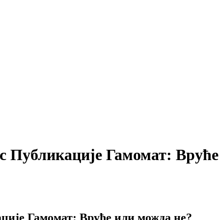
ес Публикације Гамомат: Вруће
ције Гамомат: Вруће или можда не?