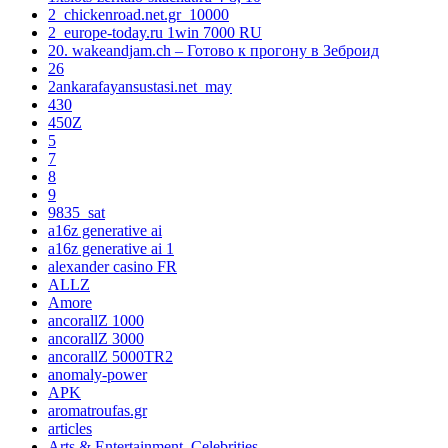
2_chickenroad.net.gr_10000
2_europe-today.ru 1win 7000 RU
20. wakeandjam.ch – Готово к прогону в Зеброид
26
2ankarafayansustasi.net_may
430
450Z
5
7
8
9
9835_sat
a16z generative ai
a16z generative ai 1
alexander casino FR
ALLZ
Amore
ancorallZ 1000
ancorallZ 3000
ancorallZ 5000TR2
anomaly-power
APK
aromatroufas.gr
articles
Arts & Entertainment, Celebrities