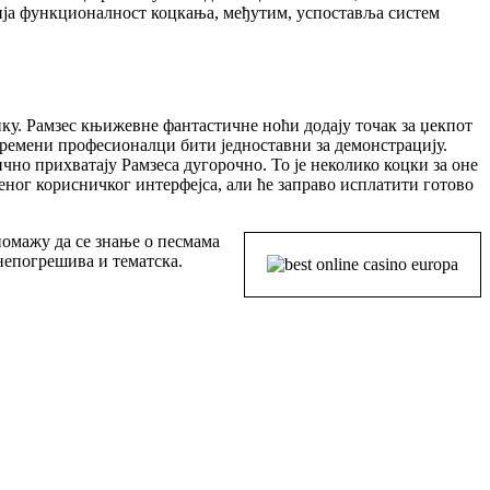
вија функционалност коцкања, међутим, успоставља систем
ику. Рамзес књижевне фантастичне ноћи додају точак за џекпот
овремени професионалци бити једноставни за демонстрацију.
но прихватају Рамзеса дугорочно. То је неколико коцки за оне
еног корисничког интерфејса, али ће заправо исплатити готово
помажу да се знање о песмама
непогрешива и тематска.