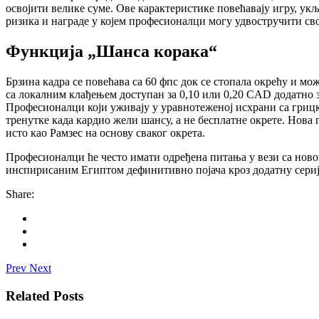
освојити велике суме. Ове карактеристике повећавају игру, ук
ризика и награде у којем професионалци могу удвостручити св
Функција „Шанса корака“
Брзина кадра се повећава са 60 фпс док се стопала окрећу и м
са локалним клађењем доступан за 0,10 или 0,20 CAD додатно з
Професионалци који уживају у уравнотеженој исхрани са грицк
тренутке када кардио жели шансу, а не бесплатне окрете. Нова
исто као Рамзес на основу сваког окрета.
Професионалци ће често имати одређена питања у вези са ново
инспирисаним Египтом дефинитивно појача кроз додатну серију.
Share:
Prev
Next
Related Posts