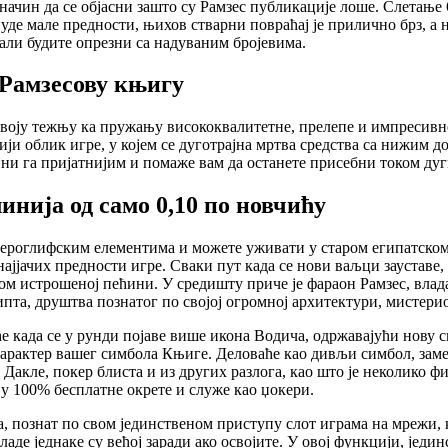
 начин да се објасни зашто су Рамзес публикације лоше. Слетањ
нуде мале предности, њихов стварни повраћај је прилично брз, а 
 али будите опрезни са надуваним бројевима.
 Рамзесову књигу
своју тежњу ка пружању висококвалитетне, прелепе и импресивне 
нији облик игре, у којем се дуготрајна мртва средства са нижи
ни га пријатнијим и помаже вам да останете присебни током дуг
инија од само 0,10 по новчићу
роглифским елементима и можете уживати у старом египатском ди
 најјачих предности игре. Сваки пут када се нови ваљци заустав
м истрошеној пећини. У средишту приче је фараон Рамзес, влада
Египта, друштва познатог по својој огромној архитектури, мисте
е када се у рунди појаве више икона Водича, одржавајући нову 
карактер вашег симбола Књиге. Деловаће као дивљи симбол, заме
 Дакле, покер блиста и из других разлога, као што је неколико 
ају 100% бесплатне окрете и служе као џокери.
а, познат по свом јединственом приступу слот играма на мрежи,
де једнаке су већој заради ако освојите. У овој функцији, једин