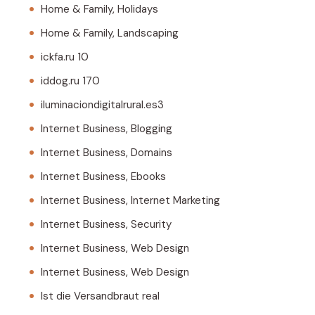
Home & Family, Holidays
Home & Family, Landscaping
ickfa.ru 10
iddog.ru 170
iluminaciondigitalrural.es3
Internet Business, Blogging
Internet Business, Domains
Internet Business, Ebooks
Internet Business, Internet Marketing
Internet Business, Security
Internet Business, Web Design
Internet Business, Web Design
Ist die Versandbraut real