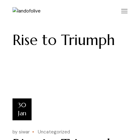
Skip
to
the
content
Rise to Triumph
30
Jan
by siwar
Uncategorized