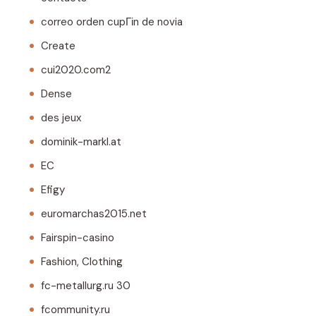
correo orden cupГіn de novia
Create
cui2020.com2
Dense
des jeux
dominik-markl.at
EC
Efigy
euromarchas2015.net
Fairspin-casino
Fashion, Clothing
fc-metallurg.ru 30
fcommunity.ru