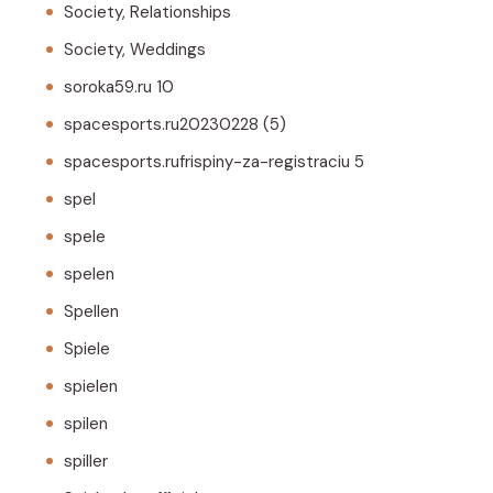
Society, Relationships
Society, Weddings
soroka59.ru 10
spacesports.ru20230228 (5)
spacesports.rufrispiny-za-registraciu 5
spel
spele
spelen
Spellen
Spiele
spielen
spilen
spiller