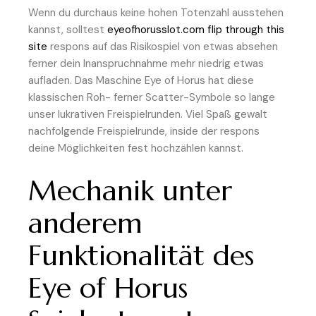
Wenn du durchaus keine hohen Totenzahl ausstehen
kannst, solltest
eyeofhorusslot.com flip through this
site
respons auf das Risikospiel von etwas absehen
ferner dein Inanspruchnahme mehr niedrig etwas
aufladen. Das Maschine Eye of Horus hat diese
klassischen Roh- ferner Scatter-Symbole so lange
unser lukrativen Freispielrunden. Viel Spaß gewalt
nachfolgende Freispielrunde, inside der respons
deine Möglichkeiten fest hochzählen kannst.
Mechanik unter
anderem
Funktionalität des
Eye of Horus