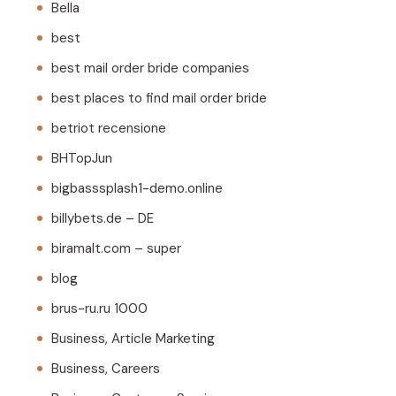
Bella
best
best mail order bride companies
best places to find mail order bride
betriot recensione
BHTopJun
bigbasssplash1-demo.online
billybets.de – DE
biramalt.com – super
blog
brus-ru.ru 1000
Business, Article Marketing
Business, Careers