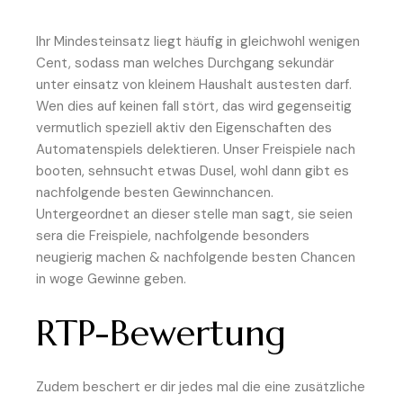
Ihr Mindesteinsatz liegt häufig in gleichwohl wenigen
Cent, sodass man welches Durchgang sekundär
unter einsatz von kleinem Haushalt austesten darf.
Wen dies auf keinen fall stört, das wird gegenseitig
vermutlich speziell aktiv den Eigenschaften des
Automatenspiels delektieren. Unser Freispiele nach
booten, sehnsucht etwas Dusel, wohl dann gibt es
nachfolgende besten Gewinnchancen.
Untergeordnet an dieser stelle man sagt, sie seien
sera die Freispiele, nachfolgende besonders
neugierig machen & nachfolgende besten Chancen
in woge Gewinne geben.
RTP-Bewertung
Zudem beschert er dir jedes mal die eine zusätzliche