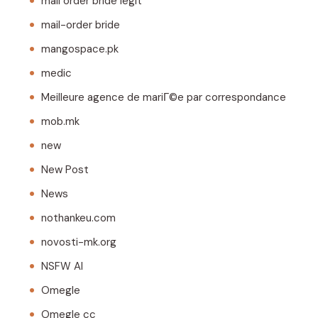
mail order bride legit
mail-order bride
mangospace.pk
medic
Meilleure agence de mariГ©e par correspondance
mob.mk
new
New Post
News
nothankeu.com
novosti-mk.org
NSFW AI
Omegle
Omegle cc