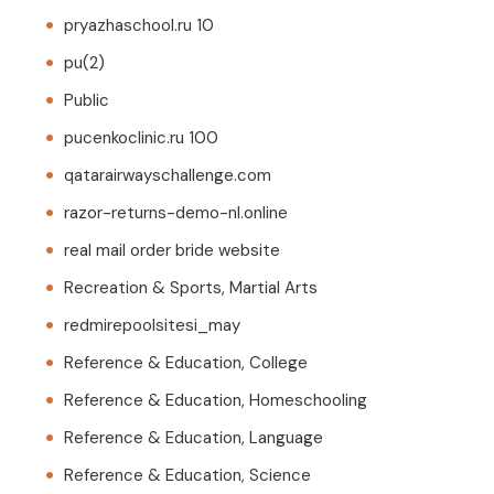
pryazhaschool.ru 10
pu(2)
Public
pucenkoclinic.ru 100
qatarairwayschallenge.com
razor-returns-demo-nl.online
real mail order bride website
Recreation & Sports, Martial Arts
redmirepoolsitesi_may
Reference & Education, College
Reference & Education, Homeschooling
Reference & Education, Language
Reference & Education, Science