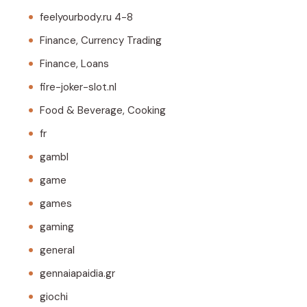
feelyourbody.ru 4-8
Finance, Currency Trading
Finance, Loans
fire-joker-slot.nl
Food & Beverage, Cooking
fr
gambl
game
games
gaming
general
gennaiapaidia.gr
giochi