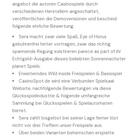
angebot die autoren Casinospiele durch
verschiedenen Herstellern angeschaltet,
veröffentlichen die Demoversionen und bescheid
folgende ehrliche Bewertung.
Sera macht zwar viele Spaß, Eye of Horus
gebührenfrei hinter vortragen, zwar das richtig
spannende Regung existireren parece as part of ihr
Echtgeld-Ausgabe dieses beliebten Sonnennächster
planet Spiels.
Erweiterndes Wild inside Freispielen & Basisspiel
CasinoSpot.de wird eine Verbunden Spielsaal
Website, nachfolgende Bewertungen via diese
Glücksspielindustrie & folgende umfangreiche
Sammlung bei Glücksspielen & Spielautomaten
bietet.
Sera zählt losgelöst bei seiner Lage ferner löst
nicht vor drei Treffern unser Freispiele aus.
Über beiden Varianten beherrschen erspielte