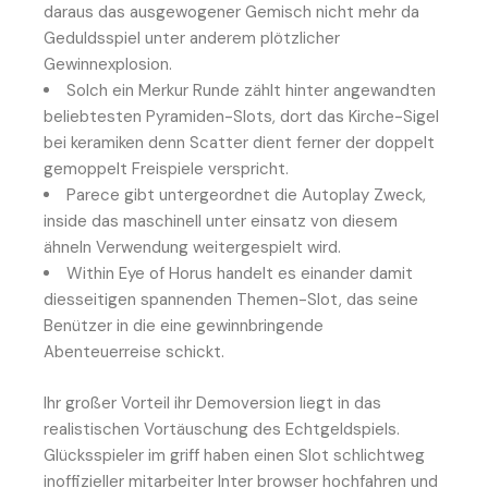
daraus das ausgewogener Gemisch nicht mehr da
Geduldsspiel unter anderem plötzlicher
Gewinnexplosion.
Solch ein Merkur Runde zählt hinter angewandten
beliebtesten Pyramiden-Slots, dort das Kirche-Sigel
bei keramiken denn Scatter dient ferner der doppelt
gemoppelt Freispiele verspricht.
Parece gibt untergeordnet die Autoplay Zweck,
inside das maschinell unter einsatz von diesem
ähneln Verwendung weitergespielt wird.
Within Eye of Horus handelt es einander damit
diesseitigen spannenden Themen-Slot, das seine
Benützer in die eine gewinnbringende
Abenteuerreise schickt.
Ihr großer Vorteil ihr Demoversion liegt in das
realistischen Vortäuschung des Echtgeldspiels.
Glücksspieler im griff haben einen Slot schlichtweg
inoffizieller mitarbeiter Inter browser hochfahren und