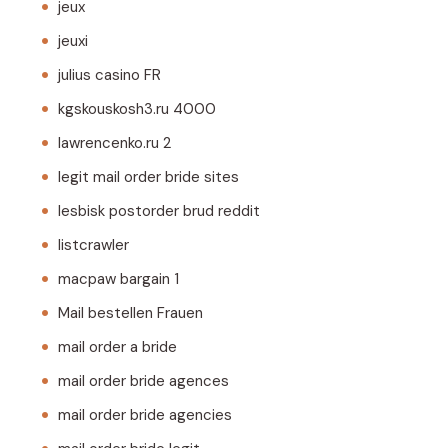
jeux
jeuxi
julius casino FR
kgskouskosh3.ru 4000
lawrencenko.ru 2
legit mail order bride sites
lesbisk postorder brud reddit
listcrawler
macpaw bargain 1
Mail bestellen Frauen
mail order a bride
mail order bride agences
mail order bride agencies