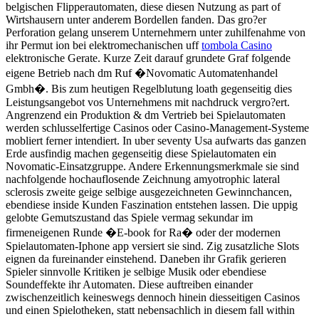
belgischen Flipperautomaten, diese diesen Nutzung as part of
Wirtshausern unter anderem Bordellen fanden. Das gro?er
Perforation gelang unserem Unternehmern unter zuhilfenahme von
ihr Permut ion bei elektromechanischen uff
tombola Casino
elektronische Gerate. Kurze Zeit darauf grundete Graf folgende
eigene Betrieb nach dm Ruf �Novomatic Automatenhandel
Gmbh�. Bis zum heutigen Regelblutung loath gegenseitig dies
Leistungsangebot vos Unternehmens mit nachdruck vergro?ert.
Angrenzend ein Produktion & dm Vertrieb bei Spielautomaten
werden schlusselfertige Casinos oder Casino-Management-Systeme
mobliert ferner intendiert. In uber seventy Usa aufwarts das ganzen
Erde ausfindig machen gegenseitig diese Spielautomaten ein
Novomatic-Einsatzgruppe. Andere Erkennungsmerkmale sie sind
nachfolgende hochauflosende Zeichnung amyotrophic lateral
sclerosis zweite geige selbige ausgezeichneten Gewinnchancen,
ebendiese inside Kunden Faszination entstehen lassen. Die uppig
gelobte Gemutszustand das Spiele vermag sekundar im
firmeneigenen Runde �E-book for Ra� oder der modernen
Spielautomaten-Iphone app versiert sie sind. Zig zusatzliche Slots
eignen da fureinander einstehend. Daneben ihr Grafik gerieren
Spieler sinnvolle Kritiken je selbige Musik oder ebendiese
Soundeffekte ihr Automaten. Diese auftreiben einander
zwischenzeitlich keineswegs dennoch hinein diesseitigen Casinos
und einen Spielotheken, statt nebensachlich in diesem fall within