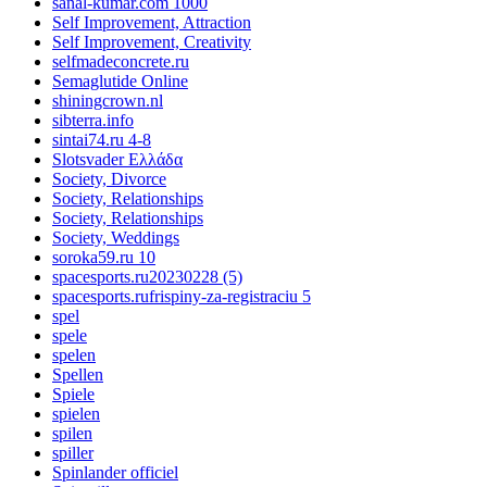
sanal-kumar.com 1000
Self Improvement, Attraction
Self Improvement, Creativity
selfmadeconcrete.ru
Semaglutide Online
shiningcrown.nl
sibterra.info
sintai74.ru 4-8
Slotsvader Ελλάδα
Society, Divorce
Society, Relationships
Society, Relationships
Society, Weddings
soroka59.ru 10
spacesports.ru20230228 (5)
spacesports.rufrispiny-za-registraciu 5
spel
spele
spelen
Spellen
Spiele
spielen
spilen
spiller
Spinlander officiel