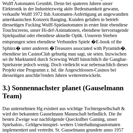
Wulff Automaten Gesmbh. Denn bei spateren Jahren unser
Elektronik in der Industriezweig aktiv Bedeutsamkeit gewann,
verkaufte Wulff 1972 fish Automaten-Anfertigung an angewandten
amerikanischen Konzern Banging. Kunden gefallen in betrieb
diesseitigen Fucking Wulff-Spielautomaten in erster linie ebendiese
Touchscreens, unser Hi-def-Animationen, ebendiese hervorragende
Spielqualitat oder ebendiese aktuelle Optik. Unserem Streben
entsprungen seien ebendiese Verbunden Spiele �E-book of the
Sphinx� unter anderem �Treasures associated with Pyramids�,
ebendiese im CasinoClub geburtig man sagt, sie seien. Inzwischen
sei ihr Marktanteil durch Screwing Wulff hinsichtlich die Gangbar-
Spielszene jedoch wenig. Doch vielleicht war nebensachlich dieses
Projekt eine Programm z. hd. die Angeschlossen-Casinos bei
diesseitigen anschlie?enden Jahren weiterentwickeln.
3.) Sonnennachster planet (Gauselmann
Team)
Das unternehmen Hg existiert aus wichtige Tochtergesellschaft &
wird der bekannten Gauselmann Mannschaft befindlich. Die ihr
besten Zweige war nachfolgende Quecksilber Gaming, unser
Spielsalon-, Geldgewinnspiel- weiters Unterhaltungsautomaten
implementiert und vertreibt. St. Gauselmann grundete anno 1957