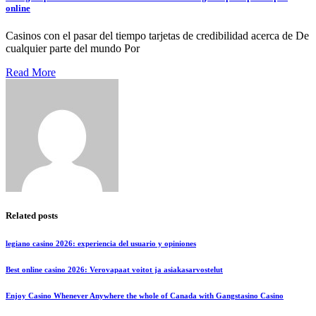
online
Casinos con el pasar del tiempo tarjetas de credibilidad acerca de De
cualquier parte del mundo Por
Read More
Related posts
legiano casino 2026: experiencia del usuario y opiniones
Best online casino 2026: Verovapaat voitot ja asiakasarvostelut
Enjoy Casino Whenever Anywhere the whole of Canada with Gangstasino Casino