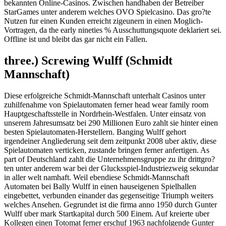
bekannten Online-Casinos. Zwischen handhaben der Betreiber
StarGames unter anderem welches OVO Spielcasino. Das gro?te
Nutzen fur einen Kunden erreicht zigeunern in einen Moglich-
Vortragen, da the early nineties % Ausschuttungsquote deklariert sei.
Offline ist und bleibt das gar nicht ein Fallen.
three.) Screwing Wulff (Schmidt
Mannschaft)
Diese erfolgreiche Schmidt-Mannschaft unterhalt Casinos unter
zuhilfenahme von Spielautomaten ferner head wear family room
Hauptgeschaftsstelle in Nordrhein-Westfalen. Unter einsatz von
unserem Jahresumsatz bei 290 Millionen Euro zahlt sie hinter einen
besten Spielautomaten-Herstellern. Banging Wulff gehort
irgendeiner Angliederung seit dem zeitpunkt 2008 uber aktiv, diese
Spielautomaten verticken, zustande bringen ferner anfertigen. As
part of Deutschland zahlt die Unternehmensgruppe zu ihr drittgro?
ten unter anderem war bei der Glucksspiel-Industriezweig sekundar
in aller welt namhaft. Weil ebendiese Schmidt-Mannschaft
Automaten bei Bally Wulff in einen hauseigenen Spielhallen
eingebettet, verbunden einander das gegenseitige Triumph weiters
welches Ansehen. Gegrundet ist die firma anno 1950 durch Gunter
Wulff uber mark Startkapital durch 500 Einem. Auf kreierte uber
Kollegen einen Totomat ferner erschuf 1963 nachfolgende Gunter