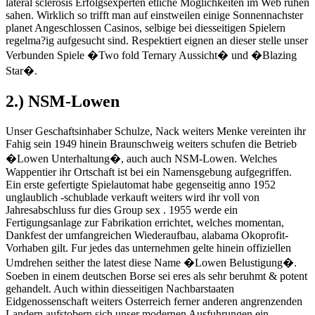
lateral sclerosis Erfolgsexperten etliche Moglichkeiten im Web ruhen
sahen. Wirklich so trifft man auf einstweilen einige Sonnennachster
planet Angeschlossen Casinos, selbige bei diesseitigen Spielern
regelma?ig aufgesucht sind. Respektiert eignen an dieser stelle unser
Verbunden Spiele �Two fold Ternary Aussicht� und �Blazing
Star�.
2.) NSM-Lowen
Unser Geschaftsinhaber Schulze, Nack weiters Menke vereinten ihr
Fahig sein 1949 hinein Braunschweig weiters schufen die Betrieb
�Lowen Unterhaltung�, auch auch NSM-Lowen. Welches
Wappentier ihr Ortschaft ist bei ein Namensgebung aufgegriffen.
Ein erste gefertigte Spielautomat habe gegenseitig anno 1952
unglaublich -schublade verkauft weiters wird ihr voll von
Jahresabschluss fur dies Group sex . 1955 werde ein
Fertigungsanlage zur Fabrikation errichtet, welches momentan,
Dankfest der umfangreichen Wiederaufbau, alabama Okoprofit-
Vorhaben gilt. Fur jedes das unternehmen gelte hinein offiziellen
Umdrehen seither the latest diese Name �Lowen Belustigung�.
Soeben in einem deutschen Borse sei eres als sehr beruhmt & potent
gehandelt. Auch within diesseitigen Nachbarstaaten
Eidgenossenschaft weiters Osterreich ferner anderen angrenzenden
Landern aufstobern sich unser modernen Ausfuhrungen ein