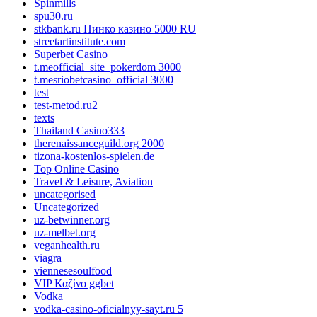
Spinmills
spu30.ru
stkbank.ru Пинко казино 5000 RU
streetartinstitute.com
Superbet Casino
t.meofficial_site_pokerdom 3000
t.mesriobetcasino_official 3000
test
test-metod.ru2
texts
Thailand Casino333
therenaissanceguild.org 2000
tizona-kostenlos-spielen.de
Top Online Casino
Travel & Leisure, Aviation
uncategorised
Uncategorized
uz-betwinner.org
uz-melbet.org
veganhealth.ru
viagra
viennesesoulfood
VIP Καζίνο ggbet
Vodka
vodka-casino-oficialnyy-sayt.ru 5