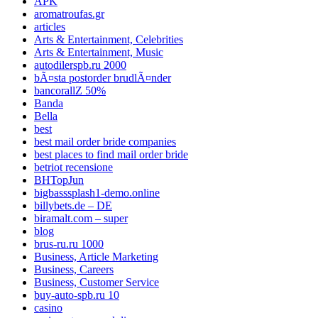
APK
aromatroufas.gr
articles
Arts & Entertainment, Celebrities
Arts & Entertainment, Music
autodilerspb.ru 2000
bÃ¤sta postorder brudlÃ¤nder
bancorallZ 50%
Banda
Bella
best
best mail order bride companies
best places to find mail order bride
betriot recensione
BHTopJun
bigbasssplash1-demo.online
billybets.de – DE
biramalt.com – super
blog
brus-ru.ru 1000
Business, Article Marketing
Business, Careers
Business, Customer Service
buy-auto-spb.ru 10
casino