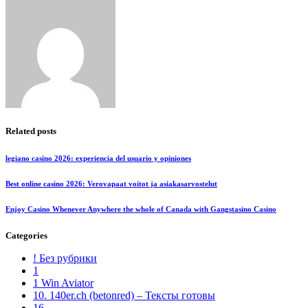
Related posts
legiano casino 2026: experiencia del usuario y opiniones
Best online casino 2026: Verovapaat voitot ja asiakasarvostelut
Enjoy Casino Whenever Anywhere the whole of Canada with Gangstasino Casino
Categories
! Без рубрики
1
1 Win Aviator
10. 140er.ch (betonred) – Тексты готовы
16