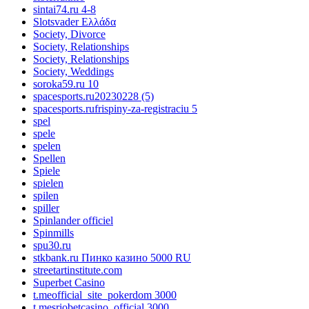
sintai74.ru 4-8
Slotsvader Ελλάδα
Society, Divorce
Society, Relationships
Society, Relationships
Society, Weddings
soroka59.ru 10
spacesports.ru20230228 (5)
spacesports.rufrispiny-za-registraciu 5
spel
spele
spelen
Spellen
Spiele
spielen
spilen
spiller
Spinlander officiel
Spinmills
spu30.ru
stkbank.ru Пинко казино 5000 RU
streetartinstitute.com
Superbet Casino
t.meofficial_site_pokerdom 3000
t.mesriobetcasino_official 3000