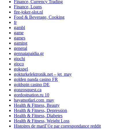
Finance, Currency Trading
Finance, Loans
fire-joker-slot.nl
Food & Beverage, Cooking
fr
gambl
game
games
gaming
general
gennaiapaidia.gr
giochi
gioco
gokspel
gokturkelektronik.net – jet_may
golden panda casino FR
goldspin casino DE
gonzosquest.ca
gordostnation.ru 10
hayatnotlari.com_may
Health & Fitness, Beauty
Health & Fitness, Depression
Health & Fitness, Diabetes
Health & Fitness, Weight Loss
Histoires de mariГ©e par correspondance reddit