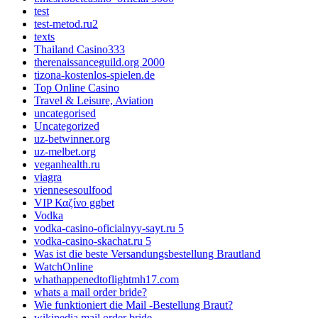
test
test-metod.ru2
texts
Thailand Casino333
therenaissanceguild.org 2000
tizona-kostenlos-spielen.de
Top Online Casino
Travel & Leisure, Aviation
uncategorised
Uncategorized
uz-betwinner.org
uz-melbet.org
veganhealth.ru
viagra
viennesesoulfood
VIP Καζίνο ggbet
Vodka
vodka-casino-oficialnyy-sayt.ru 5
vodka-casino-skachat.ru 5
Was ist die beste Versandungsbestellung Brautland
WatchOnline
whathappenedtoflightmh17.com
whats a mail order bride?
Wie funktioniert die Mail -Bestellung Braut?
wikipedia mail order bride