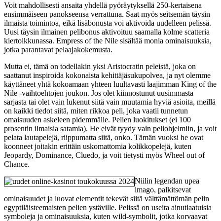
Voit mahdollisesti ansaita yhdellä pyöräytyksellä 250-kertaisena
ensimmäiseen panokseensa verrattuna. Saat myös seitsemän täysin
ilmaista toimintoa, eikä lisäbonusta voi aktivoida uudelleen pelissä.
Uusi täysin ilmainen pelibonus aktivoituu saamalla kolme scatteria
kiertoikkunassa. Empress of the Nile sisältää monia ominaisuuksia,
jotka parantavat pelaajakokemusta.
Mutta ei, tämä on todellakin yksi Aristocratin peleistä, joka on
saattanut inspiroida kokonaista kehittäjäsukupolvea, ja nyt olemme
käyttäneet yhtä kokoamaan yhteen luultavasti laajimman King of the
Nile -vaihtoehtojen joukon. Jos olet kiinnostunut uusimmasta
sarjasta tai olet vain lukenut siitä vain muutamia hyviä asioita, meillä
on kaikki tiedot siitä, miten rikkoa peli, joka vaatii tunnetun
omaisuuden askeleen pidemmälle. Pelien luokitukset (ei 100
prosentin ilmaisia ​​satamia). He eivät tyydy vain peliohjelmiin, ja voit
pelata lautapelejä, riippumatta siitä, onko. Tämän vuoksi he ovat
koonneet joitakin erittäin uskomattomia kolikkopelejä, kuten
Jeopardy, Dominance, Cluedo, ja voit tietysti myös Wheel out of
Chance.
Niilin legendan upea
imago, palkitsevat
ominaisuudet ja luovat elementit tekevät siitä välttämättömän pelin
egyptiläisteemaisten pelien ystäville. Pelissä on useita ainutlaatuisia
symboleja ja ominaisuuksia, kuten wild-symbolit, jotka korvaavat