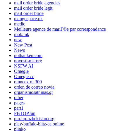
mail order bride agencies
mail order bride legit
mail-order bride
mangospace.pk
medic
Meilleure agence de mariГ©e par correspondance
mob.mk
new
New Post
News
nothankeu.com
novosti-mk.org
NSFW AI
Omegle
Omegle cc
omneex.ru 300
orden de correo novia
organismosathinas.gr
other
pages
part1
PBTOPJun
pin-up-uzbekistan.org
play-buffalo-blitz-ca.online
plinko