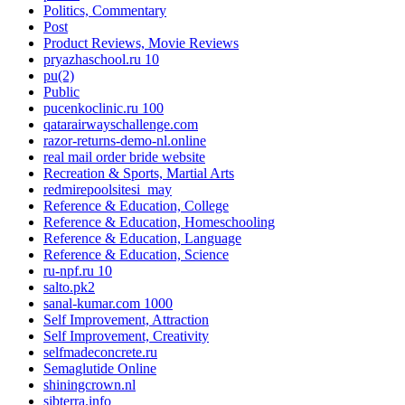
Politics, Commentary
Post
Product Reviews, Movie Reviews
pryazhaschool.ru 10
pu(2)
Public
pucenkoclinic.ru 100
qatarairwayschallenge.com
razor-returns-demo-nl.online
real mail order bride website
Recreation & Sports, Martial Arts
redmirepoolsitesi_may
Reference & Education, College
Reference & Education, Homeschooling
Reference & Education, Language
Reference & Education, Science
ru-npf.ru 10
salto.pk2
sanal-kumar.com 1000
Self Improvement, Attraction
Self Improvement, Creativity
selfmadeconcrete.ru
Semaglutide Online
shiningcrown.nl
sibterra.info