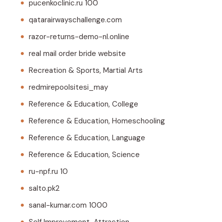
pucenkoclinic.ru 100
qatarairwayschallenge.com
razor-returns-demo-nl.online
real mail order bride website
Recreation & Sports, Martial Arts
redmirepoolsitesi_may
Reference & Education, College
Reference & Education, Homeschooling
Reference & Education, Language
Reference & Education, Science
ru-npf.ru 10
salto.pk2
sanal-kumar.com 1000
Self Improvement, Attraction