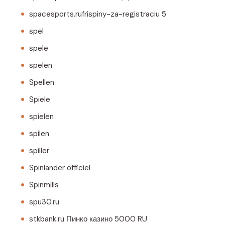
spacesports.rufrispiny-za-registraciu 5
spel
spele
spelen
Spellen
Spiele
spielen
spilen
spiller
Spinlander officiel
Spinmills
spu30.ru
stkbank.ru Пинко казино 5000 RU