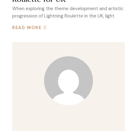
When exploring the theme development and artistic
progression of Lightning Roulette in the UK, light
READ MORE