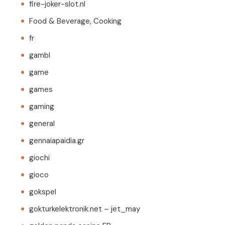
fire-joker-slot.nl
Food & Beverage, Cooking
fr
gambl
game
games
gaming
general
gennaiapaidia.gr
giochi
gioco
gokspel
gokturkelektronik.net – jet_may