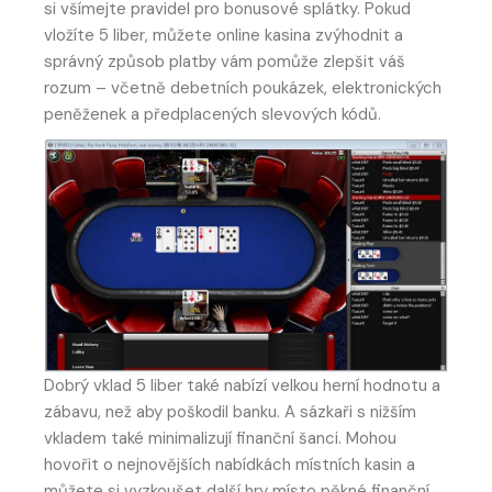
si všímejte pravidel pro bonusové splátky. Pokud
vložíte 5 liber, můžete online kasina zvýhodnit a
správný způsob platby vám pomůže zlepšit váš
rozum – včetně debetních poukázek, elektronických
peněženek a předplacených slevových kódů.
Dobrý vklad 5 liber také nabízí velkou herní hodnotu a
zábavu, než aby poškodil banku. A sázkaři s nižším
vkladem také minimalizují finanční šanci. Mohou
hovořit o nejnovějších nabídkách místních kasin a
můžete si vyzkoušet další hry místo pěkné finanční