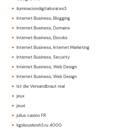
iluminaciondigitalrural.es3
Internet Business, Blogging
Internet Business, Domains
Internet Business, Ebooks
Internet Business, Internet Marketing
Internet Business, Security
Internet Business, Web Design
Internet Business, Web Design
Ist die Versandbraut real
jeux
jeuxi
julius casino FR
kgskouskosh3.ru 4000