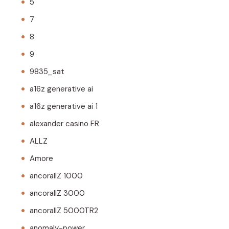
5
7
8
9
9835_sat
a16z generative ai
a16z generative ai 1
alexander casino FR
ALLZ
Amore
ancorallZ 1000
ancorallZ 3000
ancorallZ 5000TR2
anomaly-power