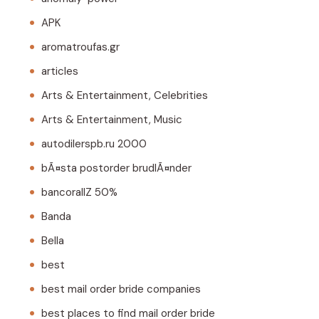
APK
aromatroufas.gr
articles
Arts & Entertainment, Celebrities
Arts & Entertainment, Music
autodilerspb.ru 2000
bÃ¤sta postorder brudlÃ¤nder
bancorallZ 50%
Banda
Bella
best
best mail order bride companies
best places to find mail order bride