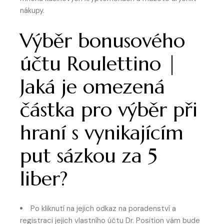
nákupy.
Výběr bonusového
účtu Roulettino |
Jaká je omezená
částka pro výběr při
hraní s vynikajícím
put sázkou za 5
liber?
Po kliknutí na jejich odkaz na poradenství a
registraci jejich vlastního účtu Dr. Position vám bude