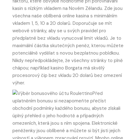
faktorů, které obvykle hodnotíme při porovnávání
kasin s nízkým vkladem na Novém Zélandu. Zde jsou
všechna naše oblíbená online kasina s minimálním
vkladem 1, 5, 10 a 20 dolarů. Doporučuje se mít
webové stránky, aby se u svých pravidel pro
předplatné bez vkladu vynucoval limit vkladů. Je to
maximální částka skutečných peněz, kterou můžete
potenciálně vydělat s novou bezplatnou pobídkou.
Nikdy nepředpokládejte, že všechny stránky to plně
chápou; například kasino Borgata má skvělý
procesorový čip bez vkladu 20 dolarů bez omezení
výher.
Před
uplatněním bonusu si nezapomeňte přečíst
obchodní podmínky každého bonusu, abyste získali
úplný přehled o jeho hodnotě a případných
omezeních, která jsou s ním spojena. Elektronické
peněženky jsou oblíbené a můžete si být jisti jejich
volností a výkonem zpracování provizí. Mnoho online