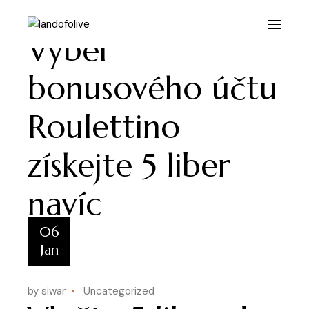
hazardních her a
Skip
to
the
content
Výběr
bonusového účtu
Roulettino
získejte 5 liber
navíc
06
Jan
by siwar
Uncategorized