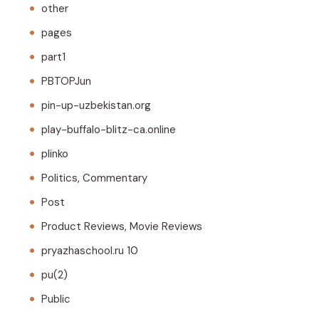
other
pages
part1
PBTOPJun
pin-up-uzbekistan.org
play-buffalo-blitz-ca.online
plinko
Politics, Commentary
Post
Product Reviews, Movie Reviews
pryazhaschool.ru 10
pu(2)
Public