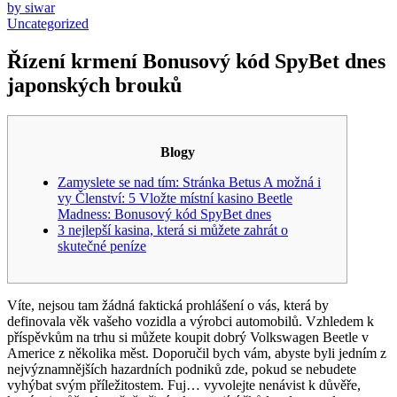
by siwar
Uncategorized
Řízení krmení Bonusový kód SpyBet dnes
japonských brouků
Blogy
Zamyslete se nad tím: Stránka Betus A možná i
vy Členství: 5 Vložte místní kasino Beetle
Madness: Bonusový kód SpyBet dnes
3 nejlepší kasina, která si můžete zahrát o
skutečné peníze
Víte, nejsou tam žádná faktická prohlášení o vás, která by
definovala věk vašeho vozidla a výrobci automobilů. Vzhledem k
příspěvkům na trhu si můžete koupit dobrý Volkswagen Beetle v
Americe z několika měst. Doporučil bych vám, abyste byli jedním z
nejvýznamnějších hazardních podniků zde, pokud se nebudete
vyhýbat svým příležitostem. Fuj… vyvolejte nenávist k důvěře,