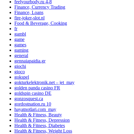
feelyourbody.ru 4-8
Finance, Currency Trading
Finance, Loans
fire-joker-slot.nl
Food & Beverage, Cooking
fr
gambl
game
games
gaming
general
gennaiapaidia.gr
giochi
gioco
gokspel
gokturkelektronik.net – jet_may
golden panda casino FR
goldspin casino DE
gonzosquest.ca
gordostnation.ru 10
hayatnotlari.com_may
Health & Fitness, Beauty
Health & Fitness, Depression
Health & Fitness, Diabetes
Health & Fitness, Weight Loss