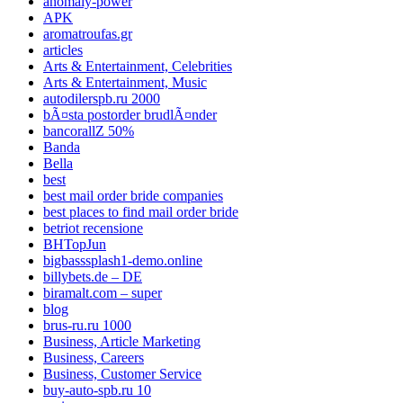
anomaly-power
APK
aromatroufas.gr
articles
Arts & Entertainment, Celebrities
Arts & Entertainment, Music
autodilerspb.ru 2000
bÃ¤sta postorder brudlÃ¤nder
bancorallZ 50%
Banda
Bella
best
best mail order bride companies
best places to find mail order bride
betriot recensione
BHTopJun
bigbasssplash1-demo.online
billybets.de – DE
biramalt.com – super
blog
brus-ru.ru 1000
Business, Article Marketing
Business, Careers
Business, Customer Service
buy-auto-spb.ru 10