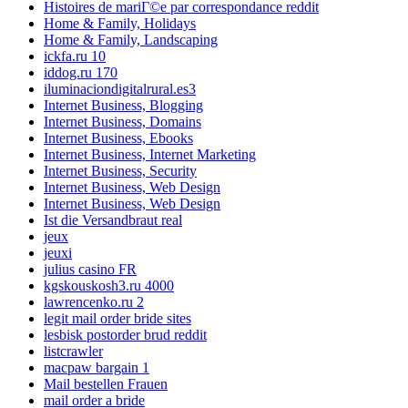
Histoires de mariГ©e par correspondance reddit
Home & Family, Holidays
Home & Family, Landscaping
ickfa.ru 10
iddog.ru 170
iluminaciondigitalrural.es3
Internet Business, Blogging
Internet Business, Domains
Internet Business, Ebooks
Internet Business, Internet Marketing
Internet Business, Security
Internet Business, Web Design
Internet Business, Web Design
Ist die Versandbraut real
jeux
jeuxi
julius casino FR
kgskouskosh3.ru 4000
lawrencenko.ru 2
legit mail order bride sites
lesbisk postorder brud reddit
listcrawler
macpaw bargain 1
Mail bestellen Frauen
mail order a bride