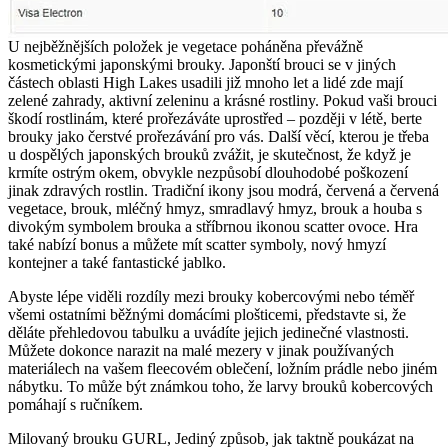
U nejběžnějších položek je vegetace poháněna převážně
kosmetickými japonskými brouky. Japonští brouci se v jiných
částech oblasti High Lakes usadili již mnoho let a lidé zde mají
zelené zahrady, aktivní zeleninu a krásné rostliny. Pokud vaši brouci
škodí rostlinám, které prořezáváte uprostřed – později v létě, berte
brouky jako čerstvé prořezávání pro vás. Další věcí, kterou je třeba
u dospělých japonských brouků zvážit, je skutečnost, že když je
krmíte ostrým okem, obvykle nezpůsobí dlouhodobé poškození
jinak zdravých rostlin. Tradiční ikony jsou modrá, červená a červená
vegetace, brouk, mléčný hmyz, smradlavý hmyz, brouk a houba s
divokým symbolem brouka a stříbrnou ikonou scatter ovoce. Hra
také nabízí bonus a můžete mít scatter symboly, nový hmyzí
kontejner a také fantastické jablko.
Abyste lépe viděli rozdíly mezi brouky kobercovými nebo téměř
všemi ostatními běžnými domácími plošticemi, představte si, že
děláte přehledovou tabulku a uvádíte jejich jedinečné vlastnosti.
Můžete dokonce narazit na malé mezery v jinak používaných
materiálech na vašem fleecovém oblečení, ložním prádle nebo jiném
nábytku. To může být známkou toho, že larvy brouků kobercových
pomáhají s ručníkem.
Milovaný brouku GURL, Jediný způsob, jak taktně poukázat na