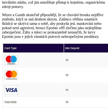
larválním stádiu, což jim umožňuje přístup k hojnému, organickému
zdroji potravy.
Wizen a Gasith skutečně připouštějí, že se chování brouka nejdříve
změnilo, když se stal druhem úkrytu. Zatímco většina ostatních
škůdců se ukrývá sama o sobě, aby poskytla jed, maskování nebo
pokud není agresivní, brouci Epomis věří zločinu jako nejlepšímu
zabezpečení. Žáby a mloci se prokazatelně nenaučili, že larvy
Epomis jsou v jejich vlastních právech nebezpečnými predátory.