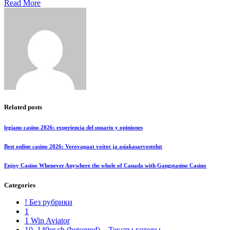
Read More
Related posts
legiano casino 2026: experiencia del usuario y opiniones
Best online casino 2026: Verovapaat voitot ja asiakasarvostelut
Enjoy Casino Whenever Anywhere the whole of Canada with Gangstasino Casino
Categories
! Без рубрики
1
1 Win Aviator
10. 140er.ch (betonred) – Тексты готовы