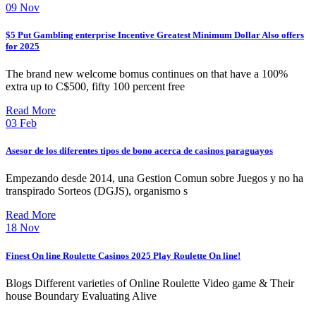
09
Nov
$5 Put Gambling enterprise Incentive Greatest Minimum Dollar Also offers
for 2025
The brand new welcome bomus continues on that have a 100%
extra up to C$500, fifty 100 percent free
Read More
03
Feb
Asesor de los diferentes tipos de bono acerca de casinos paraguayos
Empezando desde 2014, una Gestion Comun sobre Juegos y no ha
transpirado Sorteos (DGJS), organismo s
Read More
18
Nov
Finest On line Roulette Casinos 2025 Play Roulette On line!
Blogs Different varieties of Online Roulette Video game & Their
house Boundary Evaluating Alive