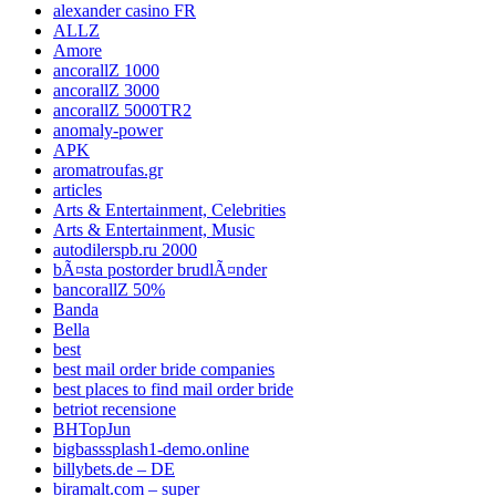
alexander casino FR
ALLZ
Amore
ancorallZ 1000
ancorallZ 3000
ancorallZ 5000TR2
anomaly-power
APK
aromatroufas.gr
articles
Arts & Entertainment, Celebrities
Arts & Entertainment, Music
autodilerspb.ru 2000
bÃ¤sta postorder brudlÃ¤nder
bancorallZ 50%
Banda
Bella
best
best mail order bride companies
best places to find mail order bride
betriot recensione
BHTopJun
bigbasssplash1-demo.online
billybets.de – DE
biramalt.com – super