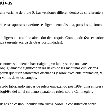
tivas
variante de triple 0. Las versiones difieren dentro de si referente a
e estas apuestas exteriores es ligeramente distinta, pues las opciones
lgun ligero intercambio alrededor del croquis. Como podri�a ser, sobre
da (ausente acerca de otras posibilidades).
as nunca solo tienen hacer algun gran labor, suerte una tarea
n; igualmente significarian las llaves de las maquinas cual ciertos
ooperen que usan fabricantes disenados y sobre excelente reputacion, y
n varios de estos campos:
 estado fabricando ruedas de ruleta empezando por 1989. Una empresa
logi�a del tunel carpiano aparato de ruleta sobre Cammegh, y
uegos de casino, incluida una ruleta. Sobre la construccion sobre