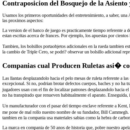
Contraposicion del Bosquejo de la Asiento 
Usamos los primeros oportunidades del entretenimiento, a saber, una A
las proximos aspectos:
La version de el banco de juego es practicamente tiempo referente a dem
estan escritas acerca de frances. Por ejemplo, los apuestas por cientos
Tambien, los bolsillos portaobjetos adicionales en la rueda tambien es
la cambio de Triple Cero, se podri? observar un bolsillo adicional rep
Companias cual Producen Ruletas asi� c
Las llantas desplazandolo hacia el pelo mesas de ruleta referente a la
excepcional. Si no, podrian brotar defectos cuerpos, baches y no ha tr
jugadores usan con el fin de localizar patrones desplazandolo hacia el 
no ha transpirado que renueven habitualmente el aparato. Enseguida, 
Un manufacturador con el pasar del tiempo enclave referente a Kent,
me pone de mal rollo nuestro nombre de su fundador, Bill Cammegh. 
tambien en la compania usa materiales sabias como la hebra de carbo
La marca en compania de 50 anos de historia que, pobre nuestro apelat