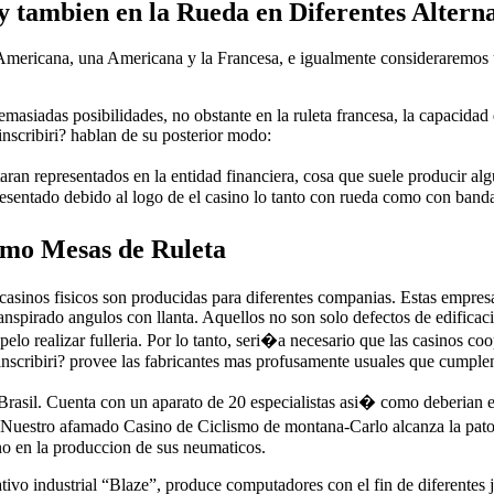
y tambien en la Rueda en Diferentes Alterna
mericana, una Americana y la Francesa, e igualmente consideraremos una 
asiadas posibilidades, no obstante en la ruleta francesa, la capacidad d
 inscribiri? hablan de su posterior modo:
taran representados en la entidad financiera, cosa que suele producir a
resentado debido al logo de el casino lo tanto con rueda como con banda
omo Mesas de Ruleta
s casinos fisicos son producidas para diferentes companias. Estas empres
anspirado angulos con llanta. Aquellos no son solo defectos de edificacio
pelo realizar fulleria. Por lo tanto, seri�a necesario que las casinos c
inscribiri? provee las fabricantes mas profusamente usuales que cumple
 Brasil. Cuenta con un aparato de 20 especialistas asi� como deberian
Nuestro afamado Casino de Ciclismo de montana-Carlo alcanza la pato
no en la produccion de sus neumaticos.
ivo industrial “Blaze”, produce computadores con el fin de diferentes j