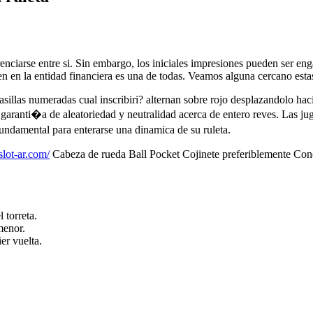
ferenciarse entre si. Sin embargo, los iniciales impresiones pueden ser
ien en la entidad financiera es una de todas. Veamos alguna cercano est
a casillas numeradas cual inscribiri? alternan sobre rojo desplazandolo 
garanti�a de aleatoriedad y neutralidad acerca de entero reves. Las jug
ndamental para enterarse una dinamica de su ruleta.
slot-ar.com/
Cabeza de rueda Ball Pocket Cojinete preferiblemente Cono 
 torreta.
menor.
er vuelta.