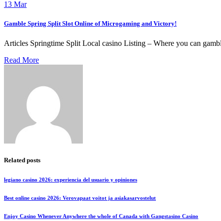
13
Mar
Gamble Spring Split Slot Online of Microgaming and Victory!
Articles Springtime Split Local casino Listing – Where you can gambl
Read More
Related posts
legiano casino 2026: experiencia del usuario y opiniones
Best online casino 2026: Verovapaat voitot ja asiakasarvostelut
Enjoy Casino Whenever Anywhere the whole of Canada with Gangstasino Casino