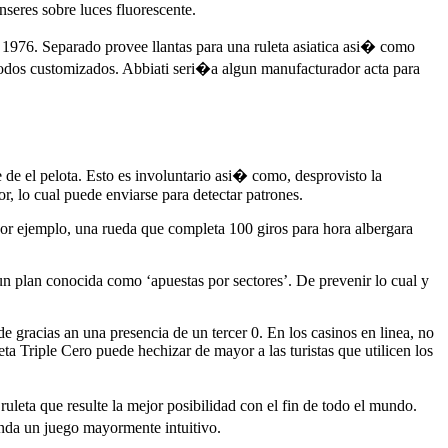
nseres sobre luces fluorescente.
r 1976. Separado provee llantas para una ruleta asiatica asi� como
modos customizados. Abbiati seri�a algun manufacturador acta para
e de el pelota. Esto es involuntario asi� como, desprovisto la
r, lo cual puede enviarse para detectar patrones.
Por ejemplo, una rueda que completa 100 giros para hora albergara
 un plan conocida como ‘apuestas por sectores’. De prevenir lo cual y
de gracias an una presencia de un tercer 0. En los casinos en linea, no
ta Triple Cero puede hechizar de mayor a las turistas que utilicen los
uleta que resulte la mejor posibilidad con el fin de todo el mundo.
inda un juego mayormente intuitivo.