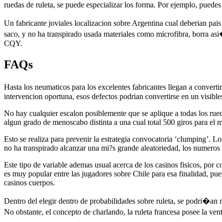
ruedas de ruleta, se puede especializar los forma. Por ejemplo, puedes
Un fabricante joviales localizacion sobre Argentina cual deberian pai
saco, y no ha transpirado usada materiales como microfibra, borra a
CQY.
FAQs
Hasta los neumaticos para los excelentes fabricantes llegan a converti
intervencion oportuna, esos defectos podrian convertirse en un visible
No hay cualquier escalon posiblemente que se aplique a todas los rue
algun grado de menoscabo distinta a una cual total 500 giros para el
Esto se realiza para prevenir la estrategia convocatoria ‘clumping’. 
no ha transpirado alcanzar una mi?s grande aleatoriedad, los numeros
Este tipo de variable ademas usual acerca de los casinos fisicos, por c
es muy popular entre las jugadores sobre Chile para esa finalidad, pue
casinos cuerpos.
Dentro del elegir dentro de probabilidades sobre ruleta, se podri�an m
No obstante, el concepto de charlando, la ruleta francesa posee la ve