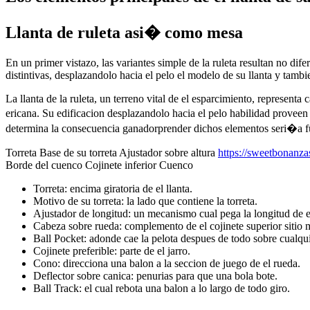
Llanta de ruleta asi� como mesa
En un primer vistazo, las variantes simple de la ruleta resultan no di
distintivas, desplazandolo hacia el pelo el modelo de su llanta y tamb
La llanta de la ruleta, un terreno vital de el esparcimiento, represent
ericana. Su edificacion desplazandolo hacia el pelo habilidad proveen 
determina la consecuencia ganadorprender dichos elementos seri�a fu
Torreta Base de su torreta Ajustador sobre altura
https://sweetbonanza
Borde del cuenco Cojinete inferior Cuenco
Torreta: encima giratoria de el llanta.
Motivo de su torreta: la lado que contiene la torreta.
Ajustador de longitud: un mecanismo cual pega la longitud de el
Cabeza sobre rueda: complemento de el cojinete superior sitio 
Ball Pocket: adonde cae la pelota despues de todo sobre cualqui
Cojinete preferible: parte de el jarro.
Cono: direcciona una balon a la seccion de juego de el rueda.
Deflector sobre canica: penurias para que una bola bote.
Ball Track: el cual rebota una balon a lo largo de todo giro.