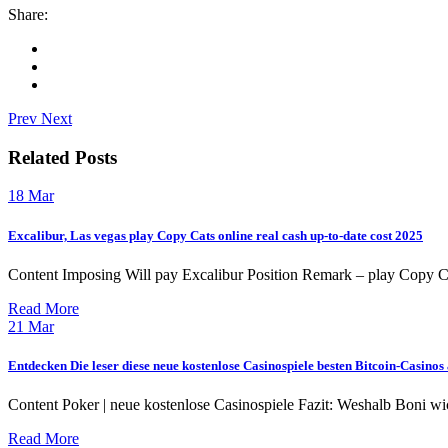
Share:
Prev
Next
Related Posts
18
Mar
Excalibur, Las vegas play Copy Cats online real cash up-to-date cost 2025
Content Imposing Will pay Excalibur Position Remark – play Copy C
Read More
21
Mar
Entdecken Die leser diese neue kostenlose Casinospiele besten Bitcoin-Casinos 
Content Poker | neue kostenlose Casinospiele Fazit: Weshalb Boni wi
Read More