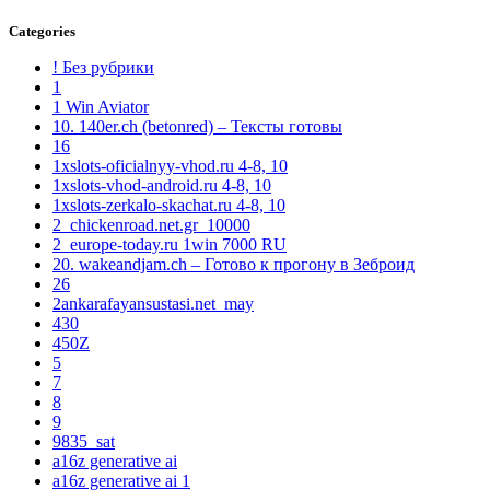
Categories
! Без рубрики
1
1 Win Aviator
10. 140er.ch (betonred) – Тексты готовы
16
1xslots-oficialnyy-vhod.ru 4-8, 10
1xslots-vhod-android.ru 4-8, 10
1xslots-zerkalo-skachat.ru 4-8, 10
2_chickenroad.net.gr_10000
2_europe-today.ru 1win 7000 RU
20. wakeandjam.ch – Готово к прогону в Зеброид
26
2ankarafayansustasi.net_may
430
450Z
5
7
8
9
9835_sat
a16z generative ai
a16z generative ai 1