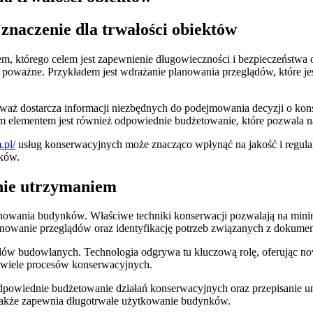
naczenie dla trwałości obiektów
 którego celem jest zapewnienie długowieczności i bezpieczeństwa ob
poważne. Przykładem jest wdrażanie planowania przeglądów, które je
waż dostarcza informacji niezbędnych do podejmowania decyzji o kons
elementem jest również odpowiednie budżetowanie, które pozwala na 
.pl/
usług konserwacyjnych może znacząco wpłynąć na jakość i regular
ków.
anie utrzymaniem
owania budynków. Właściwe techniki konserwacji pozwalają na minim
owanie przeglądów oraz identyfikację potrzeb związanych z dokument
rdów budowlanych. Technologia odgrywa tu kluczową rolę, oferując n
ą wiele procesów konserwacyjnych.
dpowiednie budżetowanie działań konserwacyjnych oraz przepisanie 
e także zapewnia długotrwałe użytkowanie budynków.