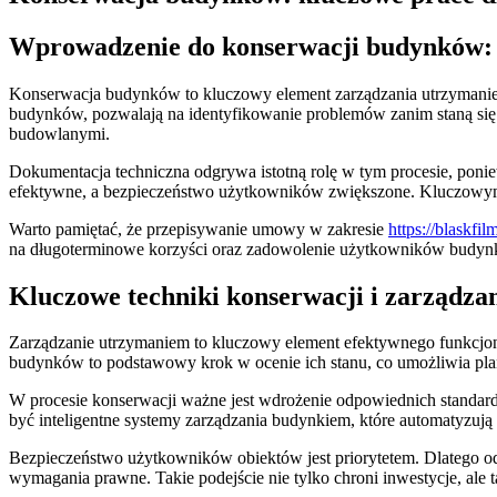
Wprowadzenie do konserwacji budynków: z
Konserwacja budynków to kluczowy element zarządzania utrzymaniem,
budynków, pozwalają na identyfikowanie problemów zanim staną się 
budowlanymi.
Dokumentacja techniczna odgrywa istotną rolę w tym procesie, ponie
efektywne, a bezpieczeństwo użytkowników zwiększone. Kluczowym 
Warto pamiętać, że przepisywanie umowy w zakresie
https://blaskfilm
na długoterminowe korzyści oraz zadowolenie użytkowników budyn
Kluczowe techniki konserwacji i zarządz
Zarządzanie utrzymaniem to kluczowy element efektywnego funkcjon
budynków to podstawowy krok w ocenie ich stanu, co umożliwia plan
W procesie konserwacji ważne jest wdrożenie odpowiednich standa
być inteligentne systemy zarządzania budynkiem, które automatyzuj
Bezpieczeństwo użytkowników obiektów jest priorytetem. Dlatego o
wymagania prawne. Takie podejście nie tylko chroni inwestycje, al