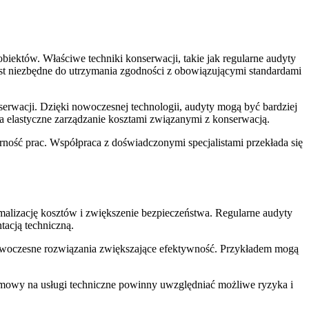
iektów. Właściwe techniki konserwacji, takie jak regularne audyty
st niezbędne do utrzymania zgodności z obowiązującymi standardami
erwacji. Dzięki nowoczesnej technologii, audyty mogą być bardziej
elastyczne zarządzanie kosztami związanymi z konserwacją.
ność prac. Współpraca z doświadczonymi specjalistami przekłada się
alizację kosztów i zwiększenie bezpieczeństwa. Regularne audyty
acją techniczną.
owoczesne rozwiązania zwiększające efektywność. Przykładem mogą
umowy na usługi techniczne powinny uwzględniać możliwe ryzyka i