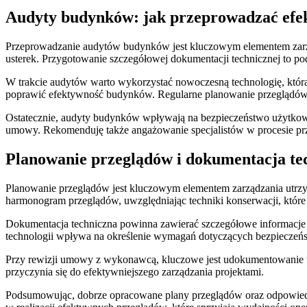
Audyty budynków: jak przeprowadzać efe
Przeprowadzanie audytów budynków jest kluczowym elementem zarzą
usterek. Przygotowanie szczegółowej dokumentacji technicznej to p
W trakcie audytów warto wykorzystać nowoczesną technologię, która
poprawić efektywność budynków. Regularne planowanie przeglądów 
Ostatecznie, audyty budynków wpływają na bezpieczeństwo użytko
umowy. Rekomenduję także angażowanie specjalistów w procesie prz
Planowanie przeglądów i dokumentacja tec
Planowanie przeglądów jest kluczowym elementem zarządzania utr
harmonogram przeglądów, uwzględniając techniki konserwacji, które 
Dokumentacja techniczna powinna zawierać szczegółowe informacje 
technologii wpływa na określenie wymagań dotyczących bezpieczeńs
Przy rewizji umowy z wykonawcą, kluczowe jest udokumentowanie ws
przyczynia się do efektywniejszego zarządzania projektami.
Podsumowując, dobrze opracowane plany przeglądów oraz odpowiedn