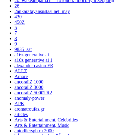
20. wakeandjam.ch – Готово к прогону в Зеброид
26
2ankarafayansustasi.net_may
430
450Z
5
7
8
9
9835_sat
a16z generative ai
a16z generative ai 1
alexander casino FR
ALLZ
Amore
ancorallZ 1000
ancorallZ 3000
ancorallZ 5000TR2
anomaly-power
APK
aromatroufas.gr
articles
Arts & Entertainment, Celebrities
Arts & Entertainment, Music
autodilerspb.ru 2000