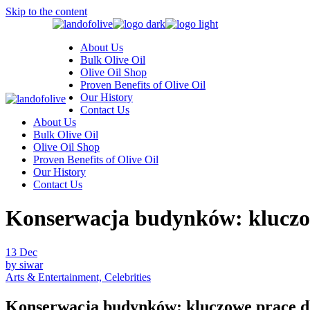
Skip to the content
About Us
Bulk Olive Oil
Olive Oil Shop
Proven Benefits of Olive Oil
Our History
Contact Us
About Us
Bulk Olive Oil
Olive Oil Shop
Proven Benefits of Olive Oil
Our History
Contact Us
Konserwacja budynków: kluczow
13
Dec
by siwar
Arts & Entertainment, Celebrities
Konserwacja budynków: kluczowe prace dl