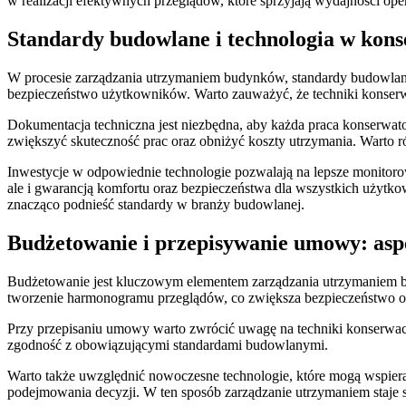
w realizacji efektywnych przeglądów, które sprzyjają wydajności ope
Standardy budowlane i technologia w kons
W procesie zarządzania utrzymaniem budynków, standardy budowlan
bezpieczeństwo użytkowników. Warto zauważyć, że techniki konserw
Dokumentacja techniczna jest niezbędna, aby każda praca konserwa
zwiększyć skuteczność prac oraz obniżyć koszty utrzymania. Warto 
Inwestycje w odpowiednie technologie pozwalają na lepsze monitoro
ale i gwarancją komfortu oraz bezpieczeństwa dla wszystkich użytkow
znacząco podnieść standardy w branży budowlanej.
Budżetowanie i przepisywanie umowy: asp
Budżetowanie jest kluczowym elementem zarządzania utrzymaniem 
tworzenie harmonogramu przeglądów, co zwiększa bezpieczeństwo obi
Przy przepisaniu umowy warto zwrócić uwagę na techniki konserwacji
zgodność z obowiązującymi standardami budowlanymi.
Warto także uwzględnić nowoczesne technologie, które mogą wspier
podejmowania decyzji. W ten sposób zarządzanie utrzymaniem staje s