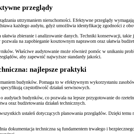
ktywne przeglądy
dzania utrzymaniem nieruchomości. Efektywne przeglądy wymagają s
odstawa każdego audytu, gdyż umożliwia identyfikację zgodności z o
 ułatwia zbieranie i analizowanie danych. Techniki konserwacji, taki
pozwala na zapobieganie kosztownym naprawom oraz ułatwia budżeto
wników. Właściwe audytowanie może również pomóc w unikaniu probl
eglądów, aby zapewnić najwyższe standardy jakości.
hniczna: najlepsze praktyki
zymaniem budynków. Pomaga to w efektywnym wykorzystaniu zasobów 
specyfikują częstotliwość działań serwisowych.
o audytach budynków, co pozwala na lepsze przygotowanie do rzetel
twa oraz budżetowania działań technicznych.
zystkich ustaleń dotyczących planowania przeglądów. Dzięki temu m
ia dokumentacja techniczna są fundamentem trwałego i bezpiecznego