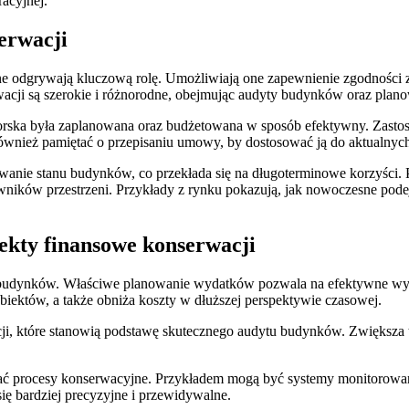
racyjnej.
erwacji
e odgrywają kluczową rolę. Umożliwiają one zapewnienie zgodności 
acji są szerokie i różnorodne, obejmując audyty budynków oraz plan
torska była zaplanowana oraz budżetowana w sposób efektywny. Zast
również pamiętać o przepisaniu umowy, by dostosować ją do aktualny
wanie stanu budynków, co przekłada się na długoterminowe korzyści. 
ników przestrzeni. Przykłady z rynku pokazują, jak nowoczesne podejśc
ekty finansowe konserwacji
budynków. Właściwe planowanie wydatków pozwala na efektywne wyko
ektów, a także obniża koszty w dłuższej perspektywie czasowej.
, które stanowią podstawę skutecznego audytu budynków. Zwiększa to 
ać procesy konserwacyjne. Przykładem mogą być systemy monitorowani
ię bardziej precyzyjne i przewidywalne.