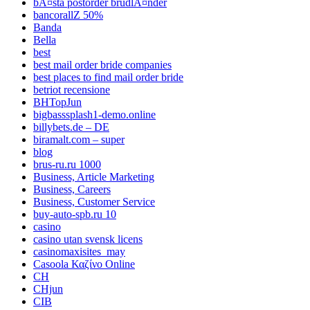
bÃ¤sta postorder brudlÃ¤nder
bancorallZ 50%
Banda
Bella
best
best mail order bride companies
best places to find mail order bride
betriot recensione
BHTopJun
bigbasssplash1-demo.online
billybets.de – DE
biramalt.com – super
blog
brus-ru.ru 1000
Business, Article Marketing
Business, Careers
Business, Customer Service
buy-auto-spb.ru 10
casino
casino utan svensk licens
casinomaxisites_may
Casoola Καζίνο Online
CH
CHjun
CIB