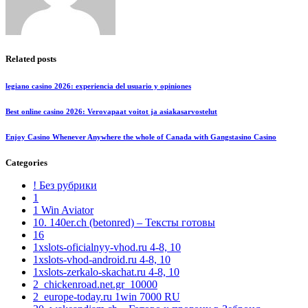
Related posts
legiano casino 2026: experiencia del usuario y opiniones
Best online casino 2026: Verovapaat voitot ja asiakasarvostelut
Enjoy Casino Whenever Anywhere the whole of Canada with Gangstasino Casino
Categories
! Без рубрики
1
1 Win Aviator
10. 140er.ch (betonred) – Тексты готовы
16
1xslots-oficialnyy-vhod.ru 4-8, 10
1xslots-vhod-android.ru 4-8, 10
1xslots-zerkalo-skachat.ru 4-8, 10
2_chickenroad.net.gr_10000
2_europe-today.ru 1win 7000 RU