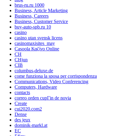
brus-ru.ru 1000
Business, Article Marketing
Business, Careers
Business, Customer Service
buy-auto-spb.ru 10
casino
casino utan svensk licens
casinomaxisites_may
Casoola Καζίνο Online
CH
CHjun
CIB
columbus-deluxe.de
come funziona la sposa per corrispondenza
Communications, Video Conferencing
Computers, Hardware
contacts
correo orden cupГіn de novia
Create
cui2020.com2
Dense
des jeux
dominik-markl.at
EC