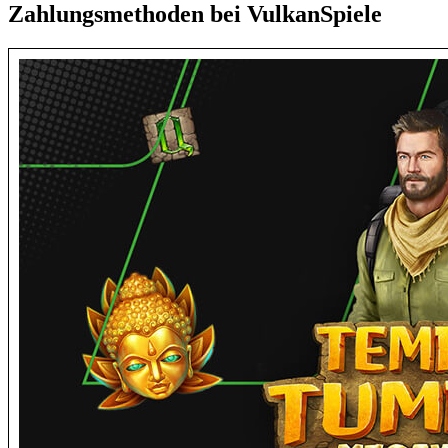
Zahlungsmethoden bei VulkanSpiele