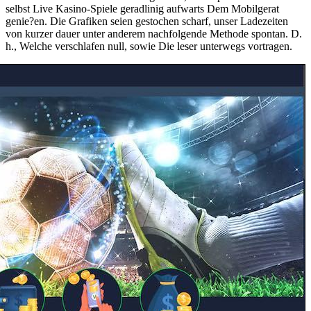
selbst Live Kasino-Spiele geradlinig aufwarts Dem Mobilgerat
genie?en. Die Grafiken seien gestochen scharf, unser Ladezeiten
von kurzer dauer unter anderem nachfolgende Methode spontan. D.
h., Welche verschlafen null, sowie Die leser unterwegs vortragen.