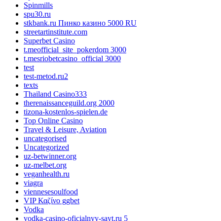
Spinmills
spu30.ru
stkbank.ru Пинко казино 5000 RU
streetartinstitute.com
Superbet Casino
t.meofficial_site_pokerdom 3000
t.mesriobetcasino_official 3000
test
test-metod.ru2
texts
Thailand Casino333
therenaissanceguild.org 2000
tizona-kostenlos-spielen.de
Top Online Casino
Travel & Leisure, Aviation
uncategorised
Uncategorized
uz-betwinner.org
uz-melbet.org
veganhealth.ru
viagra
viennesesoulfood
VIP Καζίνο ggbet
Vodka
vodka-casino-oficialnyy-sayt.ru 5