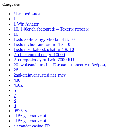
Categories
! Без рубрики
1
1 Win Aviator
10. 140er.ch (betonred) – Тексты готовы
16
1xslots-oficialnyy-vhod.ru 4-8, 10
1xslots-vhod-android.ru 4-8, 10
1xslots-zerkalo-skachat.ru 4-8, 10
2_chickenroad.net.gr_10000
2_europe-today.ru 1win 7000 RU
20. wakeandjam.ch – Готово к прогону в Зеброид
26
2ankarafayansustasi.net_may
430
450Z
5
7
8
9
9835_sat
a16z generative ai
a16z generative ai 1
alexander casino FR