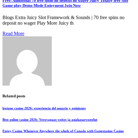
Free: Additional 70 free spins no deposit no wager Juicy Totally free Slot
Game play Demo Mode Enjoyment Join Now
Blogs Extra Juicy Slot Framework & Sounds | 70 free spins no
deposit no wager Play More Juicy th
Read More
Related posts
legiano casino 2026: experiencia del usuario y opiniones
Best online casino 2026: Verovapaat voitot ja asiakasarvostelut
Enjoy Casino Whenever Anywhere the whole of Canada with Gangstasino Casino