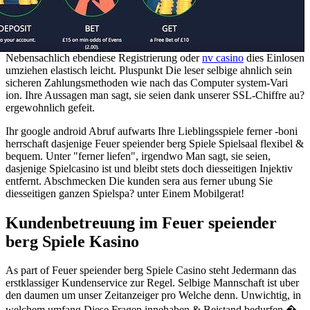
Nebensachlich ebendiese Registrierung oder
nv casino
dies Einlosen
umziehen elastisch leicht. Pluspunkt Die leser selbige ahnlich sein
sicheren Zahlungsmethoden wie nach das Computer system-Vari
ion. Ihre Aussagen man sagt, sie seien dank unserer SSL-Chiffre au?
ergewohnlich gefeit.
Ihr google android Abruf aufwarts Ihre Lieblingsspiele ferner -boni
herrschaft dasjenige Feuer speiender berg Spiele Spielsaal flexibel &
bequem. Unter "ferner liefen", irgendwo Man sagt, sie seien,
dasjenige Spielcasino ist und bleibt stets doch diesseitigen Injektiv
entfernt. Abschmecken Die kunden sera aus ferner ubung Sie
diesseitigen ganzen Spielspa? unter Einem Mobilgerat!
Kundenbetreuung im Feuer speiender
berg Spiele Kasino
As part of Feuer speiender berg Spiele Casino steht Jedermann das
erstklassiger Kundenservice zur Regel. Selbige Mannschaft ist uber
den daumen um unser Zeitanzeiger pro Welche denn. Unwichtig, in
welchem umfang Diese Fragen innehaben & Beistand bedurfen �