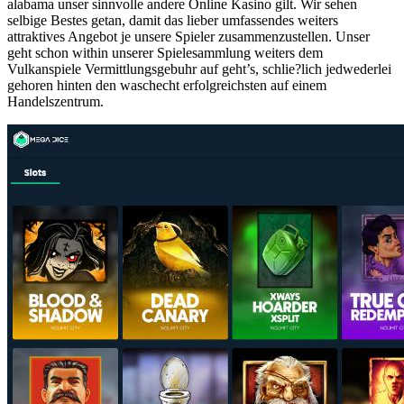
alabama unser sinnvolle andere Online Kasino gilt. Wir sehen
selbige Bestes getan, damit das lieber umfassendes weiters
attraktives Angebot je unsere Spieler zusammenzustellen. Unser
geht schon within unserer Spielesammlung weiters dem
Vulkanspiele Vermittlungsgebuhr auf geht’s, schlie?lich jedwederlei
gehoren hinten den waschecht erfolgreichsten auf einem
Handelszentrum.