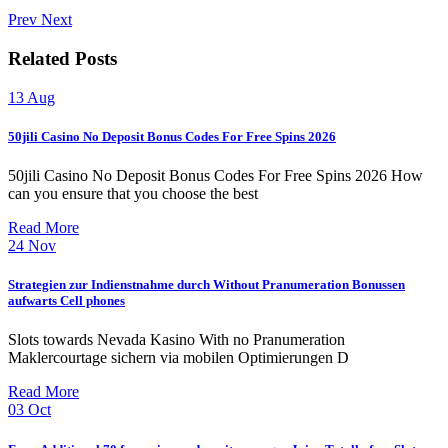
Prev
Next
Related Posts
13
Aug
50jili Casino No Deposit Bonus Codes For Free Spins 2026
50jili Casino No Deposit Bonus Codes For Free Spins 2026 How
can you ensure that you choose the best
Read More
24
Nov
Strategien zur Indienstnahme durch Without Pranumeration Bonussen
aufwarts Cell phones
Slots towards Nevada Kasino With no Pranumeration
Maklercourtage sichern via mobilen Optimierungen D
Read More
03
Oct