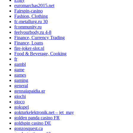
Efigy
euromarchas2015.net
Fairspin-casino
Fashion, Clothing
fc-metallurg.ru 30
fcommunity.ru
feelyourbody.ru 4-8
Finance, Currency Trading
Finance, Loans
fire-joker-slot.nl
Food & Beverage, Cooking
fr
gambl
game
games
gaming
general
gennaiapaidia.gr
giochi
gioco
gokspel
gokturkelektronik.net – jet_may
golden panda casino FR
goldspin casino DE
gonzosquest.ca