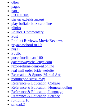
other
pages
part1
PBTOPJun
pin-up-uzbekistan.org
play-buffalo-blitz-ca.online
plinko
Politics, Commentary
Post
Product Reviews, Movie Reviews
pryazhaschool.ru 10
pu(2)
Public
pucenkoclinic.ru 100
qatarairwayschallenge.com
razor-returns-demo-nl.online
real mail order bride website
Recreation & Sports, Martial Arts
redmirepoolsitesi_may
Reference & Education, College
Reference & Education, Homeschooling
Reference & Education, Language
Reference & Education, Science
ru-npf.ru 10
salto.pk2