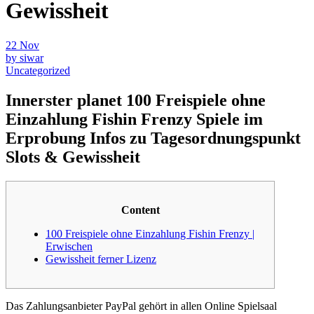
Gewissheit
22
Nov
by siwar
Uncategorized
Innerster planet 100 Freispiele ohne
Einzahlung Fishin Frenzy Spiele im
Erprobung Infos zu Tagesordnungspunkt
Slots & Gewissheit
Content
100 Freispiele ohne Einzahlung Fishin Frenzy |
Erwischen
Gewissheit ferner Lizenz
Das Zahlungsanbieter PayPal gehört in allen Online Spielsaal