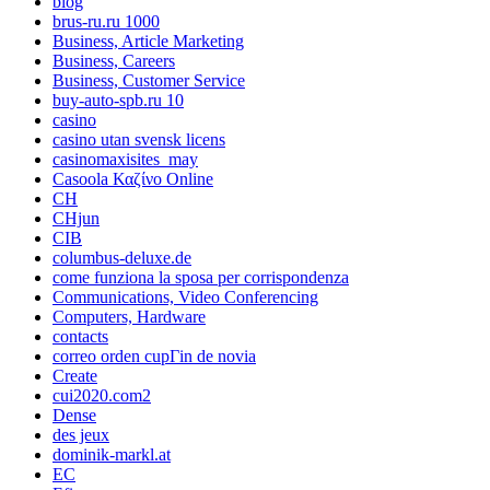
blog
brus-ru.ru 1000
Business, Article Marketing
Business, Careers
Business, Customer Service
buy-auto-spb.ru 10
casino
casino utan svensk licens
casinomaxisites_may
Casoola Καζίνο Online
CH
CHjun
CIB
columbus-deluxe.de
come funziona la sposa per corrispondenza
Communications, Video Conferencing
Computers, Hardware
contacts
correo orden cupГіn de novia
Create
cui2020.com2
Dense
des jeux
dominik-markl.at
EC