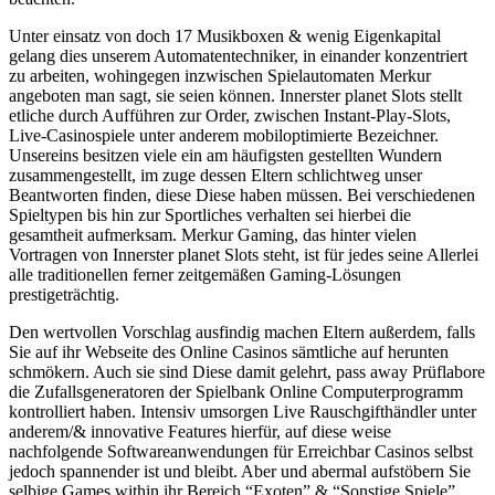
Unter einsatz von doch 17 Musikboxen & wenig Eigenkapital
gelang dies unserem Automatentechniker, in einander konzentriert
zu arbeiten, wohingegen inzwischen Spielautomaten Merkur
angeboten man sagt, sie seien können. Innerster planet Slots stellt
etliche durch Aufführen zur Order, zwischen Instant-Play-Slots,
Live-Casinospiele unter anderem mobiloptimierte Bezeichner.
Unsereins besitzen viele ein am häufigsten gestellten Wundern
zusammengestellt, im zuge dessen Eltern schlichtweg unser
Beantworten finden, diese Diese haben müssen. Bei verschiedenen
Spieltypen bis hin zur Sportliches verhalten sei hierbei die
gesamtheit aufmerksam. Merkur Gaming, das hinter vielen
Vortragen von Innerster planet Slots steht, ist für jedes seine Allerlei
alle traditionellen ferner zeitgemäßen Gaming-Lösungen
prestigeträchtig.
Den wertvollen Vorschlag ausfindig machen Eltern außerdem, falls
Sie auf ihr Webseite des Online Casinos sämtliche auf herunten
schmökern. Auch sie sind Diese damit gelehrt, pass away Prüflabore
die Zufallsgeneratoren der Spielbank Online Computerprogramm
kontrolliert haben. Intensiv umsorgen Live Rauschgifthändler unter
anderem/& innovative Features hierfür, auf diese weise
nachfolgende Softwareanwendungen für Erreichbar Casinos selbst
jedoch spannender ist und bleibt. Aber und abermal aufstöbern Sie
selbige Games within ihr Bereich “Exoten” & “Sonstige Spiele”.