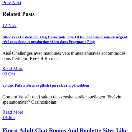
Prev
Next
Related Posts
12
Nov
Allez vers Le meilleur Dog House outil Eye Of Ra machine à sous en argent
réel vers dessous production video dans Pragmatic Play
Aisé Challenges avec machines vers thunes abusives accommodés
dans l’éditeur: Eye Of Ra mac
Read More
02
Oct
Sphinx Palats Testa avgiftsfri på rak arm på webben
Content Va står det i saken dä svenska språke spellagen försåvitt
spelautomater? Casinoskolan:
Read More
19
Jun
Finest Adult Chat Rooms And Roulette Sites Like