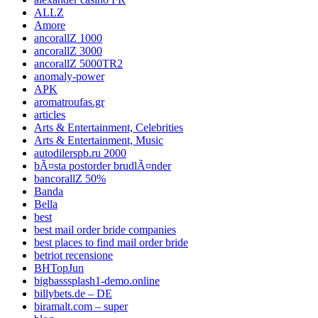
ALLZ
Amore
ancorallZ 1000
ancorallZ 3000
ancorallZ 5000TR2
anomaly-power
APK
aromatroufas.gr
articles
Arts & Entertainment, Celebrities
Arts & Entertainment, Music
autodilerspb.ru 2000
bÃ¤sta postorder brudlÃ¤nder
bancorallZ 50%
Banda
Bella
best
best mail order bride companies
best places to find mail order bride
betriot recensione
BHTopJun
bigbasssplash1-demo.online
billybets.de – DE
biramalt.com – super