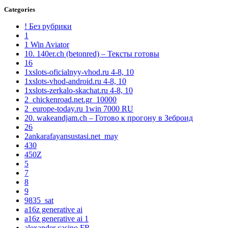
Categories
! Без рубрики
1
1 Win Aviator
10. 140er.ch (betonred) – Тексты готовы
16
1xslots-oficialnyy-vhod.ru 4-8, 10
1xslots-vhod-android.ru 4-8, 10
1xslots-zerkalo-skachat.ru 4-8, 10
2_chickenroad.net.gr_10000
2_europe-today.ru 1win 7000 RU
20. wakeandjam.ch – Готово к прогону в Зеброид
26
2ankarafayansustasi.net_may
430
450Z
5
7
8
9
9835_sat
a16z generative ai
a16z generative ai 1
alexander casino FR