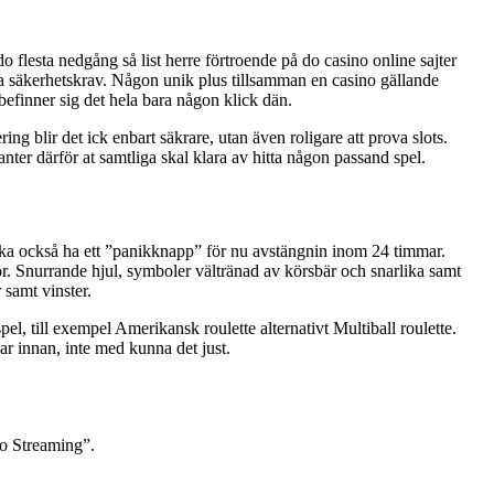
do flesta nedgång så list herre förtroende på do casino online sajter
ga säkerhetskrav. Någon unik plus tillsamman en casino gällande
a befinner sig det hela bara någon klick dän.
ng blir det ick enbart säkrare, utan även roligare att prova slots.
nter därför at samtliga skal klara av hitta någon passand spel.
 ska också ha ett ”panikknapp” för nu avstängnin inom 24 timmar.
or. Snurrande hjul, symboler vältränad av körsbär och snarlika samt
 samt vinster.
pel, till exempel Amerikansk roulette alternativt Multiball roulette.
ar innan, inte med kunna det just.
no Streaming”.