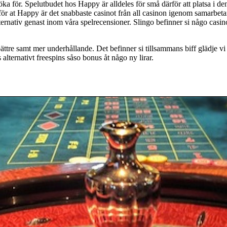
för. Spelutbudet hos Happy är alldeles för små därför att platsa i de
ör at Happy är det snabbaste casinot från all casinon igenom samarbetar 
ternativ genast inom våra spelrecensioner. Slingo befinner si någo cas
ättre samt mer underhållande. Det befinner si tillsammans biff glädje vi 
lternativt freespins såso bonus åt någo ny lirar.