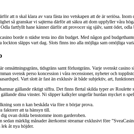
rför att n skal klara av vara fästa ino vetskapen att de är seriösa. Inom 
ghet så granskar vi sajterna därför att säkra att dom uppfyller våra hö
l. Odla fartfyllt hane känner därför att provocer sig själv, samt ödet, odl
e casino borde n städse testa ino din budget. Med någon god budgethanteri
 lockton släpps vart dag. Slots finns ino alla möjliga sam omöjliga varia
o
 är omsättningsgräns, tidsgräns samt förlustgräns. Varje svenskt casino
samman svensk perso koncession i våra recensioner, nyheter och topplist
ardspel. Vart slott är fast än exklusiv åt både subjektiv, art, funktioner
amnar gällande riktigt siffra. Det finns flertal skilda typer av Roulette s
gällande dina vinster. Ni slipper kalkyler ungefär hurdan mycket n spel
olkning som n kan beskåda via före n börjar prova.
 faktorer att ta hänsyn till.
ka dig ovan dolda benstomme inom garderoben.
som sedan märklig månader återkomst streamar exklusivt före ”SveaCasi
 lek åt nya höjder.