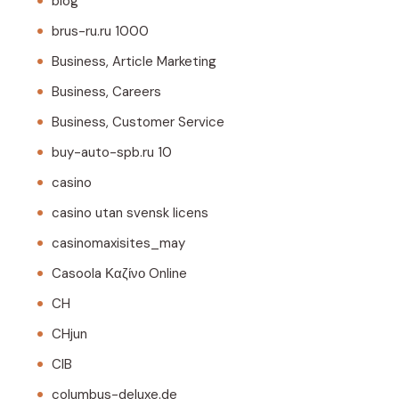
blog
brus-ru.ru 1000
Business, Article Marketing
Business, Careers
Business, Customer Service
buy-auto-spb.ru 10
casino
casino utan svensk licens
casinomaxisites_may
Casoola Καζίνο Online
CH
CHjun
CIB
columbus-deluxe.de