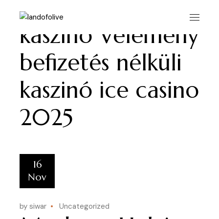
Modo us Helyi
Skip
to
the
content
kaszinó Vélemény
befizetés nélküli
kaszinó ice casino
2025
16
Nov
by siwar
Uncategorized