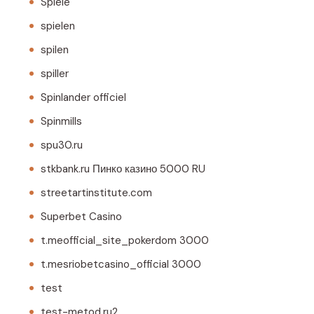
Spiele
spielen
spilen
spiller
Spinlander officiel
Spinmills
spu30.ru
stkbank.ru Пинко казино 5000 RU
streetartinstitute.com
Superbet Casino
t.meofficial_site_pokerdom 3000
t.mesriobetcasino_official 3000
test
test-metod.ru2