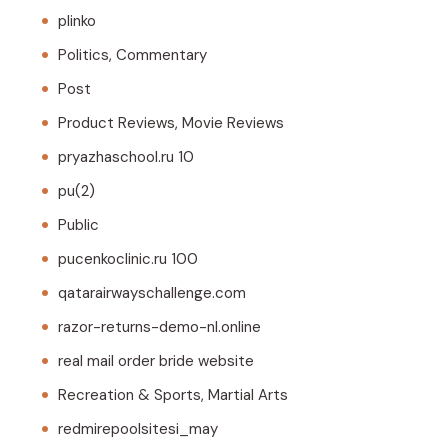
plinko
Politics, Commentary
Post
Product Reviews, Movie Reviews
pryazhaschool.ru 10
pu(2)
Public
pucenkoclinic.ru 100
qatarairwayschallenge.com
razor-returns-demo-nl.online
real mail order bride website
Recreation & Sports, Martial Arts
redmirepoolsitesi_may