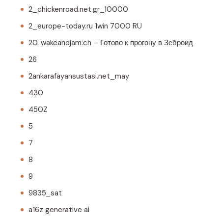
2_chickenroad.net.gr_10000
2_europe-today.ru 1win 7000 RU
20. wakeandjam.ch – Готово к прогону в Зеброид
26
2ankarafayansustasi.net_may
430
450Z
5
7
8
9
9835_sat
a16z generative ai