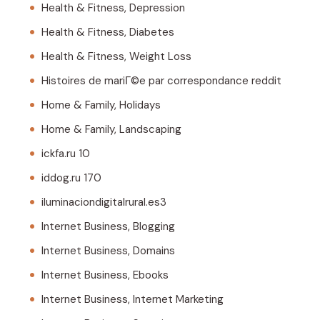
Health & Fitness, Depression
Health & Fitness, Diabetes
Health & Fitness, Weight Loss
Histoires de mariГ©e par correspondance reddit
Home & Family, Holidays
Home & Family, Landscaping
ickfa.ru 10
iddog.ru 170
iluminaciondigitalrural.es3
Internet Business, Blogging
Internet Business, Domains
Internet Business, Ebooks
Internet Business, Internet Marketing