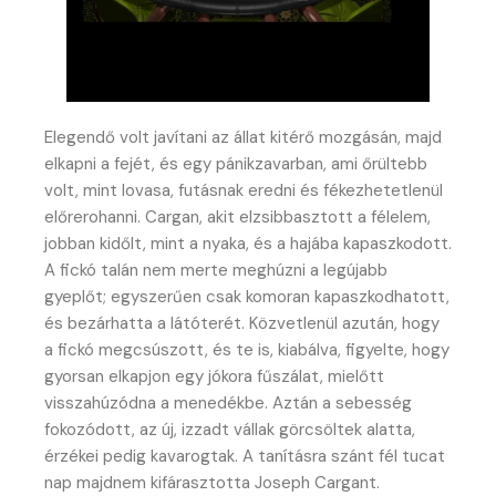
Elegendő volt javítani az állat kitérő mozgásán, majd
elkapni a fejét, és egy pánikzavarban, ami őrültebb
volt, mint lovasa, futásnak eredni és fékezhetetlenül
előrerohanni. Cargan, akit elzsibbasztott a félelem,
jobban kidőlt, mint a nyaka, és a hajába kapaszkodott.
A fickó talán nem merte meghúzni a legújabb
gyeplőt; egyszerűen csak komoran kapaszkodhatott,
és bezárhatta a látóterét. Közvetlenül azután, hogy
a fickó megcsúszott, és te is, kiabálva, figyelte, hogy
gyorsan elkapjon egy jókora fűszálat, mielőtt
visszahúzódna a menedékbe. Aztán a sebesség
fokozódott, az új, izzadt vállak görcsöltek alatta,
érzékei pedig kavarogtak. A tanításra szánt fél tucat
nap majdnem kifárasztotta Joseph Cargant.