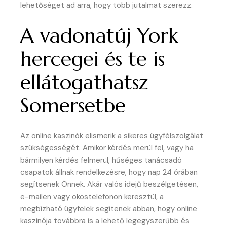
lehetőséget ad arra, hogy több jutalmat szerezz.
A vadonatúj York
hercegei és te is
ellátogathatsz
Somersetbe
Az online kaszinók elismerik a sikeres ügyfélszolgálat
szükségességét. Amikor kérdés merül fel, vagy ha
bármilyen kérdés felmerül, hűséges tanácsadó
csapatok állnak rendelkezésre, hogy nap 24 órában
segítsenek Önnek. Akár valós idejű beszélgetésen,
e-mailen vagy okostelefonon keresztül, a
megbízható ügyfelek segítenek abban, hogy online
kaszinója továbbra is a lehető legegyszerűbb és