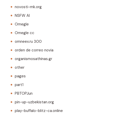
novosti-mk.org
NSFW AI
Omegle
Omegle cc
omneex.ru 300
orden de correo novia
organismosathinas.gr
other
pages
part1
PBTOPJun
pin-up-uzbekistan.org
play-buffalo-blitz-ca.online