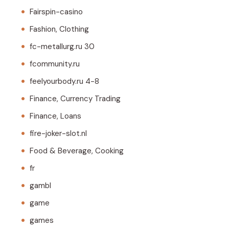
Fairspin-casino
Fashion, Clothing
fc-metallurg.ru 30
fcommunity.ru
feelyourbody.ru 4-8
Finance, Currency Trading
Finance, Loans
fire-joker-slot.nl
Food & Beverage, Cooking
fr
gambl
game
games