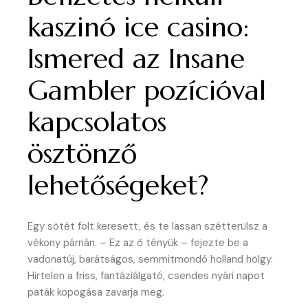
kaszinó ice casino:
Ismered az Insane
Gambler pozícióval
kapcsolatos
ösztönző
lehetőségeket?
Egy sötét folt keresett, és te lassan szétterülsz a
vékony párnán. – Ez az ő tényük – fejezte be a
vadonatúj, barátságos, semmitmondó holland hölgy.
Hirtelen a friss, fantáziálgató, csendes nyári napot
paták kopogása zavarja meg.