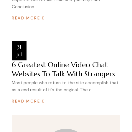
Conclusion
READ MORE
31
Jul
6 Greatest Online Video Chat
Websites To Talk With Strangers
Most people who return to the site accomplish that
as a end result of it’s the original. The c
READ MORE