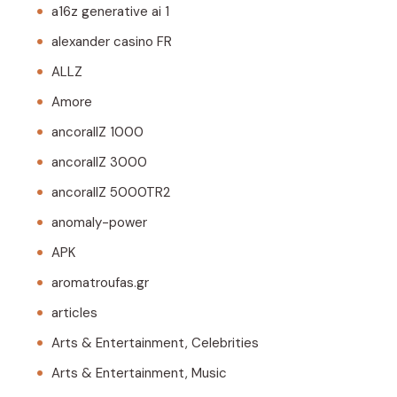
a16z generative ai 1
alexander casino FR
ALLZ
Amore
ancorallZ 1000
ancorallZ 3000
ancorallZ 5000TR2
anomaly-power
APK
aromatroufas.gr
articles
Arts & Entertainment, Celebrities
Arts & Entertainment, Music