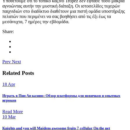
Υποθέτουμε ότι το τοπικό καζίνο Tropez δεν έφτασε τόσο μακριά
αγνοώντας αυτήν την μυστική διάταξη. Οι ιστοσελίδες τυχερών
παιχνιδιών στο διαδίκτυο διαθέτουν μια πιστή ομάδα υποστήριξης
πελατών που περιμένει να σας βοηθήσει από τις έξι έως τα
μεσάνυχτα, 7 ημέρες την εβδομάδα.
Share:
Prev
Next
Related Posts
18
Apr
Играть в Пин Ап казино: Обзор платформы для новичков и опытных
игроков
Read More
10
Mar
Knights and you will Maidens awesome fruits 7 cellular On the net