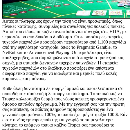
Αυτές οι πλατφόρμες έχουν την τάση να είναι προσωπικές, όπως
πίνακες κατάταξης, συνομιλίες και συνδέσεις για πολλούς παίκτες.
Αυτού του είδους τα καζίνο αναπτύσσονται συνεχώς στις ΗΠΑ, με
περισσότερα από διακόσια διαθέσιμα. Οι περισσότερες εταιρείες
τυχερών παιχνιδιών προσφέρουν περισσότερα από 1.100 παιχνίδια
από την υψηλότερη κατηγορία, όπως το Pragmatic Gamble, το
NetEnt και το Advancement Playing. Οι περισσότερες είναι
κουλοχέρηδες, που συμπληρώνονται από παιχνίδια τραπεζιού και,
συχνά, μια εταιρεία ζωντανών τυχερών παιχνιδιών. Η εταιρεία
τυχερών παιχνιδιών στο διαδίκτυο προσφέρει ένα απίστευτα
διαφορετικό παιχνίδι για να διαλέξετε και μερικές πολύ καλές
καμπάνιες και μπόνους.
Κάθε άλλη δυνατότητα λειτουργεί ομαλά και αποτελεσματικά σε
οποιαδήποτε συσκευή ή λειτουργικό σύστημα. Το τοπικό καζίνο
Tropez καλωσορίζει θερμά τους νέους παίκτες προσφέροντας ένα
όμορφο επιπλέον πρόγραμμα. Με την εγγραφή σας και την πρώτη
σας κατάθεση, οι παίκτες πληρούν τις προϋποθέσεις για ένα
γενναιόδωρο μπόνους 100%, το οποίο έχει μέγιστη αξία 100 $. Εάν
είστε ο νέος έμπειρος παίκτης και γνωρίζετε τα μεγαλύτερα
κίνητρα, το επόμενο τοπικό καζίνο Tropez σας προσφέρει το