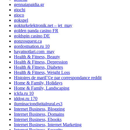
gennaiapaidia.gr
giochi
gioco
gokspel
gokturkelektronik.net – jet_may
golden panda casino FR
goldspin casino DE
gonzosquest.ca
gordostnation.ru 10
hayatnotlari.com_may
Health & Fitness, Beauty
Health & Fitness, Depression
Health & Fitness, Diabetes
Health & Fitness, Weight Loss
Histoires de mariГ©e par correspondance reddit
Home & Family, Holidays
Home & Family, Landscaping
ickfa.ru 10
iddog.ru 170
iluminaciondigitalrural.es3
Internet Business, Blogging
Internet Business, Domains
Internet Business, Ebooks
Internet Business, Internet Marketing
Internet Business, Security