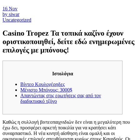
16
Nov
by siwar
Uncategorized
Casino Tropez Τα τοπικά καζίνο έχουν
οριστικοποιηθεί, δείτε εδώ ενημερωμένες
επιλογές με μπόνους!
Ιστολόγια
Βίντεο Κουλοχέρηδες
Μέγιστο Μπόνους: 3000$
Απαντώντας στις ερωτήσεις σας από τον
διαδικτυακό τζόγο
Καθώς η συλλογή βιντεοπαιχνιδιών δεν είναι η μεγαλύτερη που
έχω δει, προσφέρει αρκετή ποικιλία για να κρατήσει κάτι
συναρπαστικό. Η νέα κινητή αίσθηση είναι ομαλή και οι
οικονομικές επιλογές απευθύνονται κυρίως στους Καναδούς. Οι