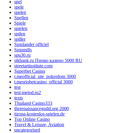
spel
spele
spelen
Spellen
Spiele
spielen
spilen
spiller
Spinlander officiel
Spinmills
spu30.ru
stkbank.ru Пинко казино 5000 RU
streetartinstitute.com
Superbet Casino
t.meofficial_site_pokerdom 3000
t.mesriobetcasino_official 3000
test
test-metod.ru2
texts
Thailand Casino333
therenaissanceguild.org 2000
tizona-kostenlos-spielen.de
Top Online Casino
Travel & Leisure, Aviation
uncategorised