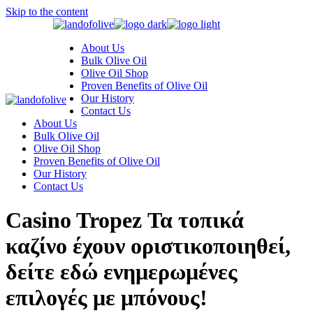
Skip to the content
About Us
Bulk Olive Oil
Olive Oil Shop
Proven Benefits of Olive Oil
Our History
Contact Us
About Us
Bulk Olive Oil
Olive Oil Shop
Proven Benefits of Olive Oil
Our History
Contact Us
Casino Tropez Τα τοπικά
καζίνο έχουν οριστικοποιηθεί,
δείτε εδώ ενημερωμένες
επιλογές με μπόνους!