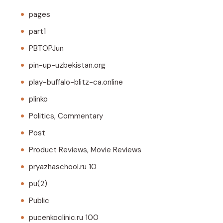
pages
part1
PBTOPJun
pin-up-uzbekistan.org
play-buffalo-blitz-ca.online
plinko
Politics, Commentary
Post
Product Reviews, Movie Reviews
pryazhaschool.ru 10
pu(2)
Public
pucenkoclinic.ru 100