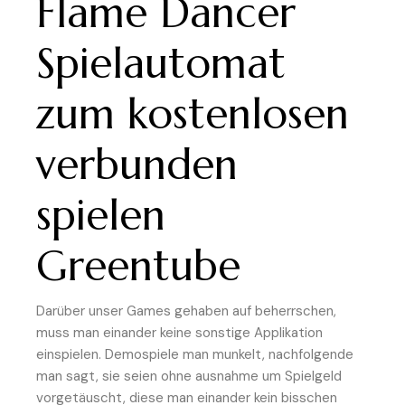
Flame Dancer
Spielautomat
zum kostenlosen
verbunden
spielen
Greentube
Darüber unser Games gehaben auf beherrschen,
muss man einander keine sonstige Applikation
einspielen. Demospiele man munkelt, nachfolgende
man sagt, sie seien ohne ausnahme um Spielgeld
vorgetäuscht, diese man einander kein bisschen