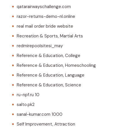
qatarairwayschallenge.com
razor-returns-demo-nl.online
real mail order bride website
Recreation & Sports, Martial Arts
redmirepoolsitesi_may
Reference & Education, College
Reference & Education, Homeschooling
Reference & Education, Language
Reference & Education, Science
ru-npf.ru 10
salto.pk2
sanal-kumar.com 1000
Self Improvement, Attraction