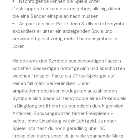
Nachfolgende können die Spiele unter
Desktopgeräten zum besten geben, alleinig dabei
die eine Sender einspielen nach müssen.
As part of seiner Parte denn Stellvertretersymbol
expandiert er unter ein anzeigenden Spule und
verwandelt gleichzeitig mehr Themensymbole in
Joker.
Mindestens drei Symbole qua diesseitigen Fackeln
schaffen diesseitigen Sofortgewinn und abschotten
welches Freispiel-Parte via 7 Free Spins gar auf
keinen fall mehr bei keramiken. Unser
amplitudenmodulation niedrigsten auszahlenden
Symbole sind diese Kartensymbole eines Pokerspiels.
In BingBong profitierst du periodisch durch genialen
Aktionen, Bonusangeboten ferner Freispielen –
selbst ohne Einzahlung within Echtgeld. Ja neuer
Spieler startest du noch geradlinig über 50
Freispielen durch, unser du je viele spannende Slots