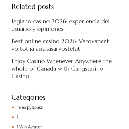
Related posts
legiano casino 2026: experiencia del
usuario y opiniones
Best online casino 2026: Verovapaat
voitot ja asiakasarvostelut
Enjoy Casino Whenever Anywhere the
whole of Canada with Gangstasino
Casino
Categories
! Без рубрики
1
1 Win Aviator