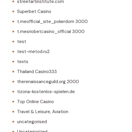
streetartinstitute.com
Superbet Casino
t.meofficial_site_pokerdom 3000
t.mesriobetcasino_official 3000
test
test-metod.ru2
texts
Thailand Casino333
therenaissanceguild.org 2000
tizona-kostenlos-spielen.de
Top Online Casino
Travel & Leisure, Aviation
uncategorised
Uncategorized