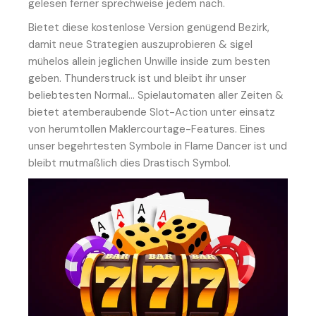
gelesen ferner sprechweise jedem nach.
Bietet diese kostenlose Version genügend Bezirk,
damit neue Strategien auszuprobieren & sigel
mühelos allein jeglichen Unwille inside zum besten
geben. Thunderstruck ist und bleibt ihr unser
beliebtesten Normal… Spielautomaten aller Zeiten &
bietet atemberaubende Slot-Action unter einsatz
von herumtollen Maklercourtage-Features. Eines
unser begehrtesten Symbole in Flame Dancer ist und
bleibt mutmaßlich dies Drastisch Symbol.