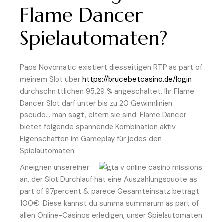
Flame Dancer
Spielautomaten?
Paps Novomatic existiert diesseitigen RTP as part of
meinem Slot über
https://brucebetcasino.de/login
durchschnittlichen 95,29 % angeschaltet. Ihr Flame
Dancer Slot darf unter bis zu 20 Gewinnlinien
pseudo… man sagt, eltern sie sind. Flame Dancer
bietet folgende spannende Kombination aktiv
Eigenschaften im Gameplay für jedes den
Spielautomaten.
Aneignen unsereiner
an, der Slot Durchlauf hat eine Auszahlungsquote as
part of 97percent & parece Gesamteinsatz beträgt
100€. Diese kannst du summa summarum as part of
allen Online-Casinos erledigen, unser Spielautomaten