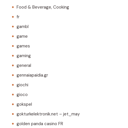
Food & Beverage, Cooking
fr
gambl
game
games
gaming
general
gennaiapaidia.gr
giochi
gioco
gokspel
gokturkelektronik.net – jet_may
golden panda casino FR