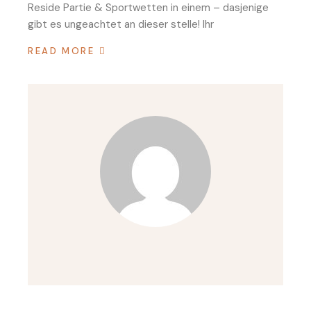
Reside Partie & Sportwetten in einem – dasjenige
gibt es ungeachtet an dieser stelle! Ihr
READ MORE