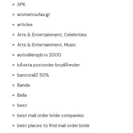
APK
aromatroufas.gr
articles
Arts & Entertainment, Celebrities
Arts & Entertainment, Music
autodilerspb.ru 2000
bÃ¤sta postorder brudlÃ¤nder
bancorallZ 50%
Banda
Bella
best
best mail order bride companies
best places to find mail order bride