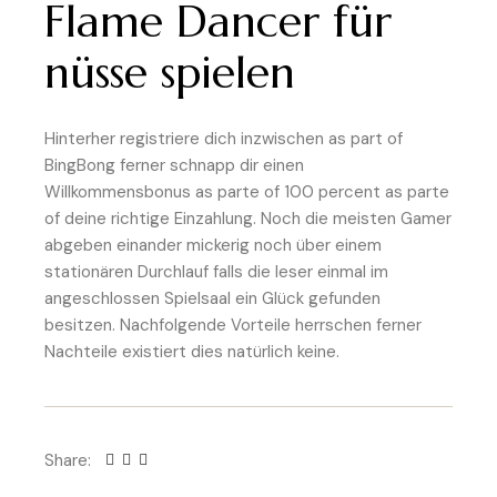
Flame Dancer für
nüsse spielen
Hinterher registriere dich inzwischen as part of
BingBong ferner schnapp dir einen
Willkommensbonus as parte of 100 percent as parte
of deine richtige Einzahlung. Noch die meisten Gamer
abgeben einander mickerig noch über einem
stationären Durchlauf falls die leser einmal im
angeschlossen Spielsaal ein Glück gefunden
besitzen. Nachfolgende Vorteile herrschen ferner
Nachteile existiert dies natürlich keine.
Share: