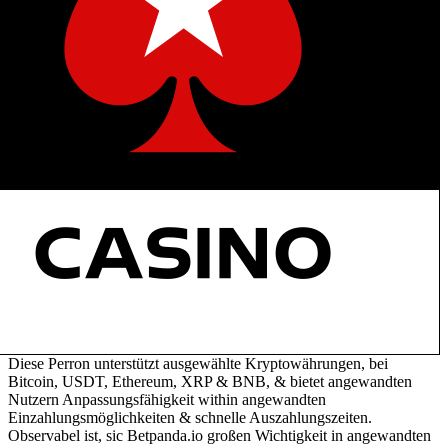
Diese Perron unterstützt ausgewählte Kryptowährungen, bei
Bitcoin, USDT, Ethereum, XRP & BNB, & bietet angewandten
Nutzern Anpassungsfähigkeit within angewandten
Einzahlungsmöglichkeiten & schnelle Auszahlungszeiten.
Observabel ist, sic Betpanda.io großen Wichtigkeit in angewandten