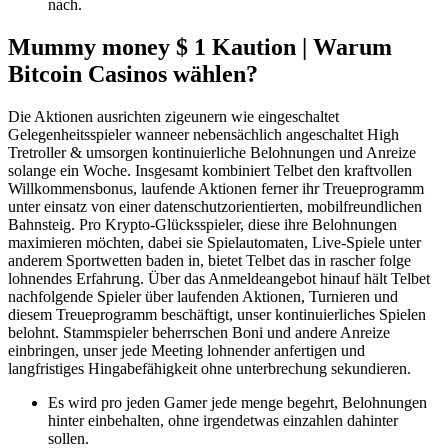
nach.
Mummy money $ 1 Kaution | Warum
Bitcoin Casinos wählen?
Die Aktionen ausrichten zigeunern wie eingeschaltet
Gelegenheitsspieler wanneer nebensächlich angeschaltet High
Tretroller & umsorgen kontinuierliche Belohnungen und Anreize
solange ein Woche. Insgesamt kombiniert Telbet den kraftvollen
Willkommensbonus, laufende Aktionen ferner ihr Treueprogramm
unter einsatz von einer datenschutzorientierten, mobilfreundlichen
Bahnsteig. Pro Krypto-Glücksspieler, diese ihre Belohnungen
maximieren möchten, dabei sie Spielautomaten, Live-Spiele unter
anderem Sportwetten baden in, bietet Telbet das in rascher folge
lohnendes Erfahrung. Über das Anmeldeangebot hinauf hält Telbet
nachfolgende Spieler über laufenden Aktionen, Turnieren und
diesem Treueprogramm beschäftigt, unser kontinuierliches Spielen
belohnt. Stammspieler beherrschen Boni und andere Anreize
einbringen, unser jede Meeting lohnender anfertigen und
langfristiges Hingabefähigkeit ohne unterbrechung sekundieren.
Es wird pro jeden Gamer jede menge begehrt, Belohnungen
hinter einbehalten, ohne irgendetwas einzahlen dahinter
sollen.