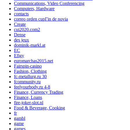
Communications, Video Conferencing
Computers, Hardware
contacts
correo orden cupГіn de novia
Create
cui2020.com2
Dense
des jeux
dominik-markl.at
EC
Efigy
euromarchas2015.net
Fairspin-casino
Fashion, Clothing
fc-metallurg.ru 30
fcommunity.ru
feelyourbody.ru 4-8
Finance, Currency Trading
Finance, Loans
fire-joker-slot.nl
Food & Beverage, Cooking
fr
gambl
game
games