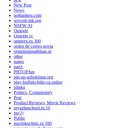
New Post
News
nothankeu.com
novosti-mk.org
NSFW AI
Omegle
Omegle cc
omneex.ru 300
orden de correo novia
organismosathinas.gr
other
pages
part1
PBTOPJun
pin-up-uzbekistan.org
play-buffalo-blitz-ca.online
plinko
Politics, Commentary
Post
Product Reviews, Movie Reviews
pryazhaschool.ru 10
pu(2)
Public
pucenkoclinic.ru 100