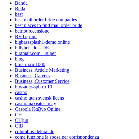
Banda
Bella
best
best mail order bride companies
best places to find mail order bride
betriot recensione
BHTopJun
bigbasssplash1-demo.online
billybets.de – DE
biramalt.com – super
blog
brus-ru.ru 1000
Business, Article Marketing
Business, Careers
Business, Customer Service
buy-auto-spb.ru 10
casino
casino utan svensk licens
casinomaxisites_may
Casoola Καζίνο Online
CH
CHjun
CIB
columbus-deluxe.de
come funziona la sposa per corrispondenza