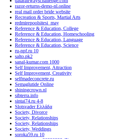
qatarairwayschallenge.com
razor-returns-demo-nl.online
real mail order bride website
Recreation & Sports, Martial Arts
redmirepoolsitesi_may
Reference & Education, College
Reference & Education, Homeschooling
Reference & Education, Language
Reference & Education, Science
ru-npf.ru 10
salto.pk2
sanal-kumar.com 1000
Self Improvement, Attraction
Self Improvement, Creativity
selfmadeconcrete.ru
Semaglutide Online
shiningcrown.nl
sibterra.info
sintai74.ru 4-8
Slotsvader Ελλάδα
Society, Divorce
Society, Relationships
Society, Relationships
Society, Weddings
soroka59.ru 10