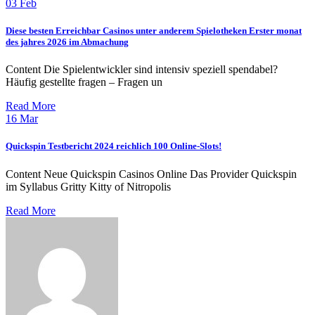
03
Feb
Diese besten Erreichbar Casinos unter anderem Spielotheken Erster monat
des jahres 2026 im Abmachung
Content Die Spielentwickler sind intensiv speziell spendabel?
Häufig gestellte fragen – Fragen un
Read More
16
Mar
Quickspin Testbericht 2024 reichlich 100 Online-Slots!
Content Neue Quickspin Casinos Online Das Provider Quickspin
im Syllabus Gritty Kitty of Nitropolis
Read More