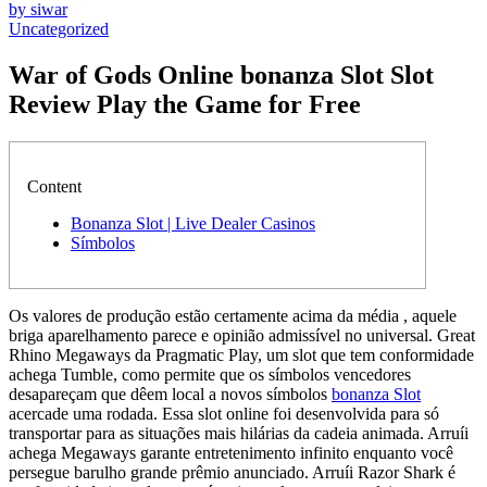
by siwar
Uncategorized
War of Gods Online bonanza Slot Slot
Review Play the Game for Free
Content
Bonanza Slot | Live Dealer Casinos
Símbolos
Os valores de produção estão certamente acima da média , aquele
briga aparelhamento parece e opinião admissível no universal. Great
Rhino Megaways da Pragmatic Play, um slot que tem conformidade
achega Tumble, como permite que os símbolos vencedores
desapareçam que dêem local a novos símbolos
bonanza Slot
acercade uma rodada. Essa slot online foi desenvolvida para só
transportar para as situações mais hilárias da cadeia animada.
Arruíi
achega Megaways garante entretenimento infinito enquanto você
persegue barulho grande prêmio anunciado. Arruíi Razor Shark é