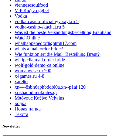
viennesesoulfood
VIP Καζίνο ggbet
Vodka
vodka-casino-oficialnyy-sayt.ru 5
vodka-casino-skachat.ru 5
Was ist die beste Versandungsbestellung Brautland
WatchOnline
whathappenedtoflightmh17.com
whats a mail order bride?
Wie funktioniert die Mail -Bestellung Braut?
wikipedia mail order bride
wolf-gold-demo-ca.online
womanwise.ru 500
x4games.ru 4-8
xarelto
xn—-8sbn6aphbddbl0a.xn--p1ai 120
xristianodimokrates.gr
Μπόνους Καζίνο Velwins
водка
Новая папка
Текста
Newsletter