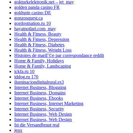
gokturkelektronik.net – jet_may
golden panda casino FR
goldspin casino DE
gonzosquest.ca
gordostnation.ru 10
hayatnotlari.com_may
Health & Fitness, Beauty
Health & Fitness, Depression
Health & Fitness, Diabetes
Health & Fitness, Weight Loss
Histoires de mariГ©e par correspondance reddit
Home & Family, Holidays
Home & Family, Landscaping
ickfa.ru 10
iddog.ru 170
iluminaciondigitalrural.es3
Internet Business, Blogging
Internet Business, Domains
Internet Business, Ebooks
Internet Business, Internet Marketing
Internet Business, Security
Internet Business, Web Design
Internet Business, Web Design
Ist die Versandbraut real
jeux