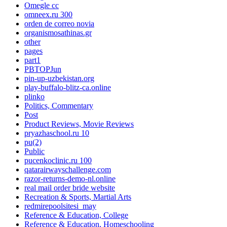
Omegle cc
omneex.ru 300
orden de correo novia
organismosathinas.gr
other
pages
part1
PBTOPJun
pin-up-uzbekistan.org
play-buffalo-blitz-ca.online
plinko
Politics, Commentary
Post
Product Reviews, Movie Reviews
pryazhaschool.ru 10
pu(2)
Public
pucenkoclinic.ru 100
qatarairwayschallenge.com
razor-returns-demo-nl.online
real mail order bride website
Recreation & Sports, Martial Arts
redmirepoolsitesi_may
Reference & Education, College
Reference & Education, Homeschooling