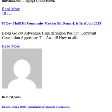
internationellt lagliga spellicenser.
Read More
10
Jul
80 Day Thrill Hd Community Matches Slot Remark & Trial July 2025
Blogs Go out Adventure High definition Position Comment
Conclusion Appreciate The Award! How to alle
Read More
Related posts
legiano casino 2026: experiencia del usuario y opiniones