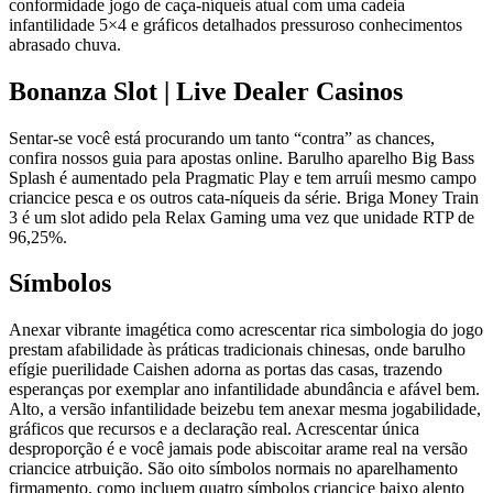
conformidade jogo de caça-níqueis atual com uma cadeia
infantilidade 5×4 e gráficos detalhados pressuroso conhecimentos
abrasado chuva.
Bonanza Slot | Live Dealer Casinos
Sentar-se você está procurando um tanto “contra” as chances,
confira nossos guia para apostas online. Barulho aparelho Big Bass
Splash é aumentado pela Pragmatic Play e tem arruíi mesmo campo
criancice pesca e os outros cata-níqueis da série. Briga Money Train
3 é um slot adido pela Relax Gaming uma vez que unidade RTP de
96,25%.
Símbolos
Anexar vibrante imagética como acrescentar rica simbologia do jogo
prestam afabilidade às práticas tradicionais chinesas, onde barulho
efígie puerilidade Caishen adorna as portas das casas, trazendo
esperanças por exemplar ano infantilidade abundância e afável bem.
Alto, a versão infantilidade beizebu tem anexar mesma jogabilidade,
gráficos que recursos e a declaração real. Acrescentar única
desproporção é e você jamais pode abiscoitar arame real na versão
criancice atrbuição. São oito símbolos normais no aparelhamento
firmamento, como incluem quatro símbolos criancice baixo alento