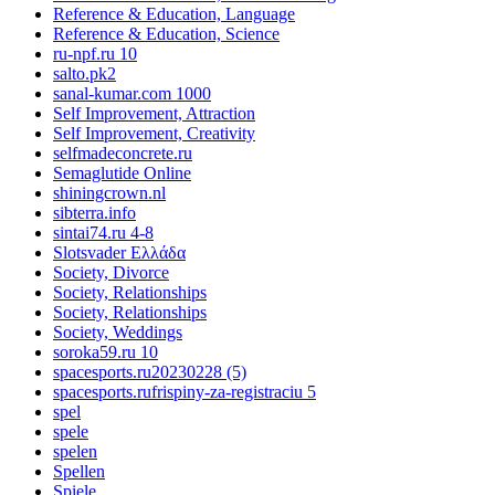
Reference & Education, Language
Reference & Education, Science
ru-npf.ru 10
salto.pk2
sanal-kumar.com 1000
Self Improvement, Attraction
Self Improvement, Creativity
selfmadeconcrete.ru
Semaglutide Online
shiningcrown.nl
sibterra.info
sintai74.ru 4-8
Slotsvader Ελλάδα
Society, Divorce
Society, Relationships
Society, Relationships
Society, Weddings
soroka59.ru 10
spacesports.ru20230228 (5)
spacesports.rufrispiny-za-registraciu 5
spel
spele
spelen
Spellen
Spiele