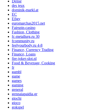
Dense
des jeux
dominik-markl.at
EC
Efigy
euromarchas2015.net
Fairspin-casino
Fashion, Clothing
fc-metallurg.ru 30
fcommunity.ru
feelyourbody.ru 4-8
Finance, Currency Trading
Finance, Loans
fire-joker-slot.nl
Food & Beverage, Cooking
fr
gambl
game
games
gaming
general
gennaiapaidia.gr
giochi
gioco
gokspel