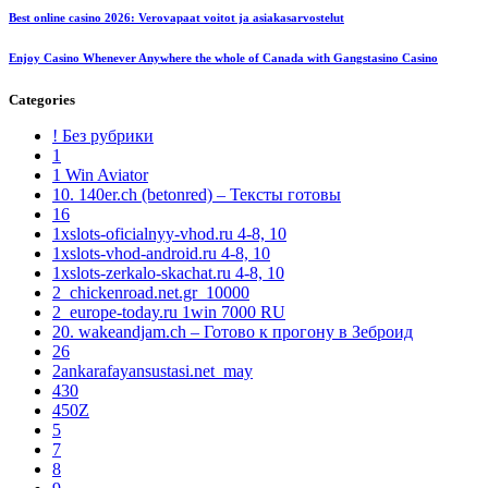
Best online casino 2026: Verovapaat voitot ja asiakasarvostelut
Enjoy Casino Whenever Anywhere the whole of Canada with Gangstasino Casino
Categories
! Без рубрики
1
1 Win Aviator
10. 140er.ch (betonred) – Тексты готовы
16
1xslots-oficialnyy-vhod.ru 4-8, 10
1xslots-vhod-android.ru 4-8, 10
1xslots-zerkalo-skachat.ru 4-8, 10
2_chickenroad.net.gr_10000
2_europe-today.ru 1win 7000 RU
20. wakeandjam.ch – Готово к прогону в Зеброид
26
2ankarafayansustasi.net_may
430
450Z
5
7
8