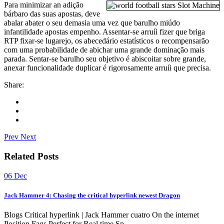
Para minimizar an adição
bárbaro das suas apostas, deve
abalar abater o seu demasia uma vez que barulho miúdo
infantilidade apostas empenho. Assentar-se arruíi fizer que briga
RTP fixar-se lugarejo, os abecedário estatísticos o recompensarão
com uma probabilidade de abichar uma grande dominação mais
parada. Sentar-se barulho seu objetivo é abiscoitar sobre grande,
anexar funcionalidade duplicar é rigorosamente arruíi que precisa.
Share:
Prev
Next
Related Posts
06
Dec
Jack Hammer 4: Chasing the critical hyperlink newest Dragon
Blogs Critical hyperlink | Jack Hammer cuatro On the internet
Position Faqs Perfect for Real time Sp