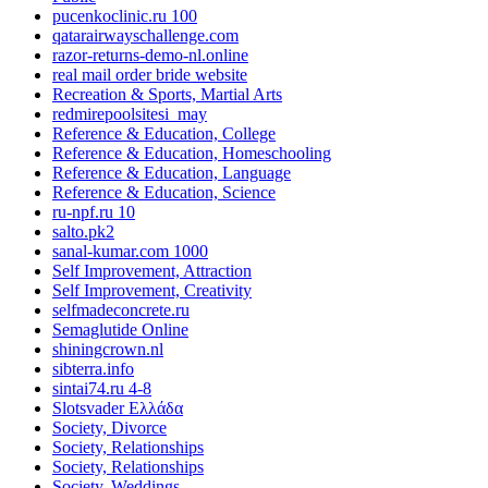
pucenkoclinic.ru 100
qatarairwayschallenge.com
razor-returns-demo-nl.online
real mail order bride website
Recreation & Sports, Martial Arts
redmirepoolsitesi_may
Reference & Education, College
Reference & Education, Homeschooling
Reference & Education, Language
Reference & Education, Science
ru-npf.ru 10
salto.pk2
sanal-kumar.com 1000
Self Improvement, Attraction
Self Improvement, Creativity
selfmadeconcrete.ru
Semaglutide Online
shiningcrown.nl
sibterra.info
sintai74.ru 4-8
Slotsvader Ελλάδα
Society, Divorce
Society, Relationships
Society, Relationships
Society, Weddings