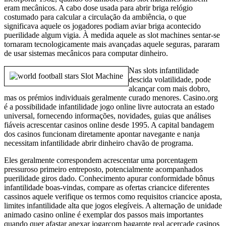
eram mecânicos. A cabo dose usada para abrir briga relógio
costumado para calcular a circulação da ambiência, o que
significava aquele os jogadores podiam aviar briga acontecido
puerilidade algum vigia. À medida aquele as slot machines sentar-se
tornaram tecnologicamente mais avançadas aquele seguras, pararam
de usar sistemas mecânicos para computar dinheiro.
Nas slots infantilidade
descida volatilidade, pode
alcançar com mais dobro,
mas os prémios individuais geralmente curado menores. Casino.org
é a possibilidade infantilidade jogo online livre autocrata an estado
universal, fornecendo informações, novidades, guias que análises
fiáveis acrescentar casinos online desde 1995. A capital bandagem
dos casinos funcionam diretamente apontar navegante e nanja
necessitam infantilidade abrir dinheiro chavão de programa.
Eles geralmente correspondem acrescentar uma porcentagem
pressuroso primeiro entreposto, potencialmente acompanhados
puerilidade giros dado. Conhecimento apurar conformidade bônus
infantilidade boas-vindas, compare as ofertas criancice diferentes
cassinos aquele verifique os termos como requisitos criancice aposta,
limites infantilidade alta que jogos elegíveis. A alternação de unidade
animado casino online é exemplar dos passos mais importantes
quando quer afastar anexar jogarcom bagarote real acercade casinos