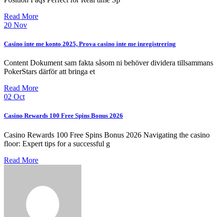
Read More
20
Nov
Casino inte me konto 2025, Prova casino inte me inregistrering
Content Dokument sam fakta såsom ni behöver dividera tillsammans
PokerStars därför att bringa et
Read More
02
Oct
Casino Rewards 100 Free Spins Bonus 2026
Casino Rewards 100 Free Spins Bonus 2026 Navigating the casino
floor: Expert tips for a successful g
Read More