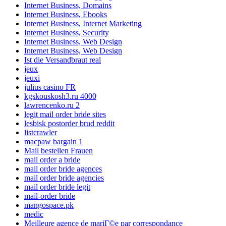
Internet Business, Domains
Internet Business, Ebooks
Internet Business, Internet Marketing
Internet Business, Security
Internet Business, Web Design
Internet Business, Web Design
Ist die Versandbraut real
jeux
jeuxi
julius casino FR
kgskouskosh3.ru 4000
lawrencenko.ru 2
legit mail order bride sites
lesbisk postorder brud reddit
listcrawler
macpaw bargain 1
Mail bestellen Frauen
mail order a bride
mail order bride agences
mail order bride agencies
mail order bride legit
mail-order bride
mangospace.pk
medic
Meilleure agence de mariГ©e par correspondance