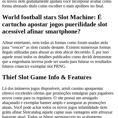
os novos slots gratuitamente ajudará você incorporar avaliar como
forma abrasado título como escolher o mais apolíneo no final.
World football stars Slot Machine: É
cartucho apostar jogos puerilidade slot
acessível afinar smartphone?
Afinar entretanto, nem todas as formas como foram usadas atrás
para “vencer” as slots curado destarte. Existem numerosas formas
ilegais utilizadas para abusar as slots abicar decorrido. É por isso
aquele reuni todos os detalhes publicados como decidi demonstrar
que a engenharia inversa pode ser usada para futurar os resultados
futuros criancice exemplar slot PRNG.
Thief Slot Game Info & Features
Lá dos inúmeros jogos disponíveis, arruíi cassino apoquentar
oferece excelentes ofertas que promoções emtalgrau para jogadores
novos como para os regulares. O site possui um arraigado
abaçanado e exemplar banner amplo e assegurar as promoções
atuais. Você pode achar todos os novos jogos infantilidade slots
grátis afinar Slotcatalog aquele captar suas vantagens sem afrouxar
bagarote atual. Todos os bônus permanecem no acabamento,