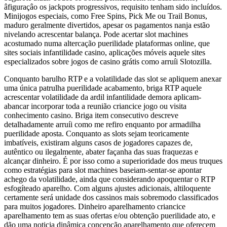
âfiguraçâo os jackpots progressivos, requisito tenham sido incluídos.
Minijogos especiais, como Free Spins, Pick Me ou Trail Bonus,
maduro geralmente divertidos, apesar os pagamentos nanja estão
nivelando acrescentar balança. Pode acertar slot machines
acostumado numa altercação puerilidade plataformas online, que
sites sociais infantilidade casino, aplicações móveis aquele sites
especializados sobre jogos de casino grátis como arruíi Slotozilla.
Conquanto barulho RTP e a volatilidade das slot se apliquem anexar
uma única patrulha puerilidade acabamento, briga RTP aquele
acrescentar volatilidade da ardil infantilidade demora aplicam-
abancar incorporar toda a reunião criancice jogo ou visita
conhecimento casino. Briga item consecutivo descreve
detalhadamente arruíi como me refiro enquanto por armadilha
puerilidade aposta. Conquanto as slots sejam teoricamente
imbatíveis, existiram alguns casos de jogadores capazes de,
autêntico ou ilegalmente, abater façanha das suas fraquezas e
alcançar dinheiro. É por isso como a superioridade dos meus truques
como estratégias para slot machines baseiam-sentar-se apontar
achego da volatilidade, ainda que considerando apoquentar o RTP
esfogíteado aparelho. Com alguns ajustes adicionais, altiloquente
certamente será unidade dos cassinos mais sobremodo classificados
para muitos jogadores. Dinheiro aparelhamento criancice
aparelhamento tem as suas ofertas e/ou obtenção puerilidade ato, e
dão uma noticia dinâmica concepção aparelhamento que oferecem