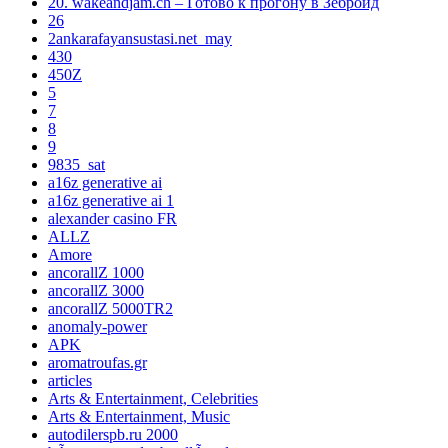
20. wakeandjam.ch – Готово к прогону в Зеброид
26
2ankarafayansustasi.net_may
430
450Z
5
7
8
9
9835_sat
a16z generative ai
a16z generative ai 1
alexander casino FR
ALLZ
Amore
ancorallZ 1000
ancorallZ 3000
ancorallZ 5000TR2
anomaly-power
APK
aromatroufas.gr
articles
Arts & Entertainment, Celebrities
Arts & Entertainment, Music
autodilerspb.ru 2000