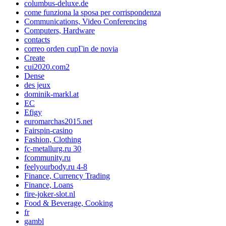
columbus-deluxe.de
come funziona la sposa per corrispondenza
Communications, Video Conferencing
Computers, Hardware
contacts
correo orden cupГіn de novia
Create
cui2020.com2
Dense
des jeux
dominik-markl.at
EC
Efigy
euromarchas2015.net
Fairspin-casino
Fashion, Clothing
fc-metallurg.ru 30
fcommunity.ru
feelyourbody.ru 4-8
Finance, Currency Trading
Finance, Loans
fire-joker-slot.nl
Food & Beverage, Cooking
fr
gambl