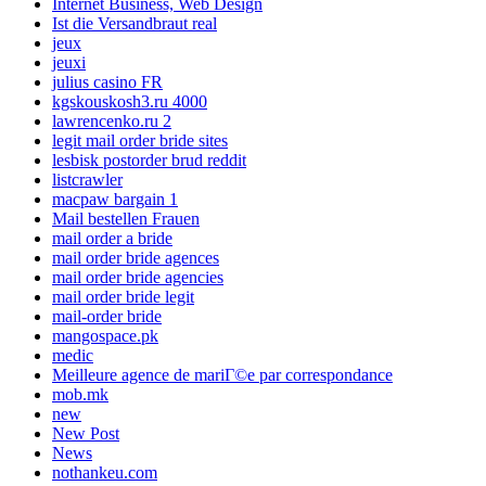
Internet Business, Web Design
Ist die Versandbraut real
jeux
jeuxi
julius casino FR
kgskouskosh3.ru 4000
lawrencenko.ru 2
legit mail order bride sites
lesbisk postorder brud reddit
listcrawler
macpaw bargain 1
Mail bestellen Frauen
mail order a bride
mail order bride agences
mail order bride agencies
mail order bride legit
mail-order bride
mangospace.pk
medic
Meilleure agence de mariГ©e par correspondance
mob.mk
new
New Post
News
nothankeu.com