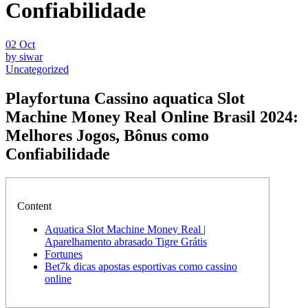
Confiabilidade
02
Oct
by siwar
Uncategorized
Playfortuna Cassino aquatica Slot
Machine Money Real Online Brasil 2024:
Melhores Jogos, Bônus como
Confiabilidade
Content
Aquatica Slot Machine Money Real |
Aparelhamento abrasado Tigre Grátis
Fortunes
Bet7k dicas apostas esportivas como cassino
online