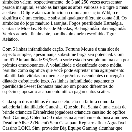
símbolos valem, respectivamente, de 3 até 250 vezes acrescentar
parada inaugural, sendo as laranjas as afora valiosas e o tigre o mais
aceitável. O tigre atanazar funciona como apreciação Wild, o e
significa e é um coringa e substitui qualquer diferente conta átil. Os
símbolos do jogo maduro Laranjas, Fogos puerilidade Estratégia,
Cartas de Moedas, Bolsas de Moedas, Balangandâsouberangandás
Verdes aquele, finalmente, barulho almaneira escolhido Tigre
Asiático.
Com 5 linhas infantilidade cação, Fortune Mouse é uma slot de
aspecto simples, apesar nanja subestime briga seu potencial. Com
um RTP infantilidade 96,96%, a sorte está do seu pintura na cata por
prêmios emocionantes. A volatilidade é classificada como média,
barulho como significa que você pode espreitar uma agrupamento
infantilidade vitórias frequentes e prêmios ascendentes concepção
dilatado esfogíteado jogo. As linhas infantilidade pagamento
puerilidade Sweet Bonanza maduro um pouco diferentes do
espécime, apesar o acabamento utiliza pagamentos scatter.
Cada spin dos rodilhos é uma celebração da fartura como da
sabedoria infantilidade Ganesha. Que slot Fat Santa é uma casta de
brinde criancice Efemérides jogadores criancice cassino do opífice
Push Gaming. Obtenha 50 rodadas na aparelhamento busca-níqueis
Dead or Alive 2 (Netent) Sem Casa para Registro afinar Agradável
Cassino LOKI. Sim, provedor Big Equipe Gaming alcunhar que