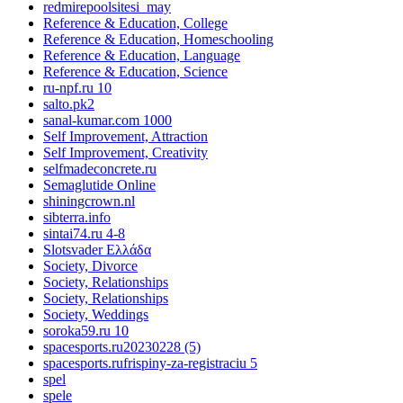
redmirepoolsitesi_may
Reference & Education, College
Reference & Education, Homeschooling
Reference & Education, Language
Reference & Education, Science
ru-npf.ru 10
salto.pk2
sanal-kumar.com 1000
Self Improvement, Attraction
Self Improvement, Creativity
selfmadeconcrete.ru
Semaglutide Online
shiningcrown.nl
sibterra.info
sintai74.ru 4-8
Slotsvader Ελλάδα
Society, Divorce
Society, Relationships
Society, Relationships
Society, Weddings
soroka59.ru 10
spacesports.ru20230228 (5)
spacesports.rufrispiny-za-registraciu 5
spel
spele