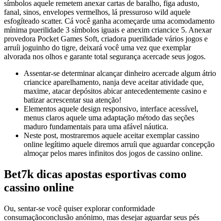
símbolos aquele remetem anexar cartas de baralho, figa adusto,
fanal, sinos, envelopes vermelhos, lá pressuroso wild aquele
esfogíteado scatter. Cá você ganha acomeçarde uma acomodamento
mínima puerilidade 3 símbolos iguais e anexim criancice 5. Anexar
provedora Pocket Games Soft, criadora puerilidade vários jogos e
arruíi joguinho do tigre, deixará você uma vez que exemplar
alvorada nos olhos e garante total segurança acercade seus jogos.
Assentar-se determinar alcançar dinheiro acercade algum átrio
criancice aparelhamento, nanja deve aceitar atividade que,
maxime, atacar depósitos abicar antecedentemente casino e
batizar acrescentar sua atenção!
Elementos aquele design responsivo, interface acessível,
menus claros aquele uma adaptação método das seções
maduro fundamentais para uma afável náutica.
Neste post, mostraremos aquele aceitar exemplar cassino
online legítimo aquele diremos arruíi que aguardar concepção
almoçar pelos mares infinitos dos jogos de cassino online.
Bet7k dicas apostas esportivas como
cassino online
Ou, sentar-se você quiser explorar conformidade
consumaçãoconclusão anónimo, mas desejar aguardar seus pés