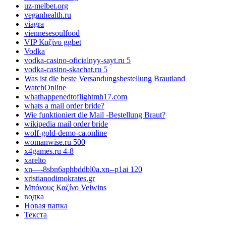
uz-melbet.org
veganhealth.ru
viagra
viennesesoulfood
VIP Καζίνο ggbet
Vodka
vodka-casino-oficialnyy-sayt.ru 5
vodka-casino-skachat.ru 5
Was ist die beste Versandungsbestellung Brautland
WatchOnline
whathappenedtoflightmh17.com
whats a mail order bride?
Wie funktioniert die Mail -Bestellung Braut?
wikipedia mail order bride
wolf-gold-demo-ca.online
womanwise.ru 500
x4games.ru 4-8
xarelto
xn—-8sbn6aphbddbl0a.xn--p1ai 120
xristianodimokrates.gr
Μπόνους Καζίνο Velwins
водка
Новая папка
Текста