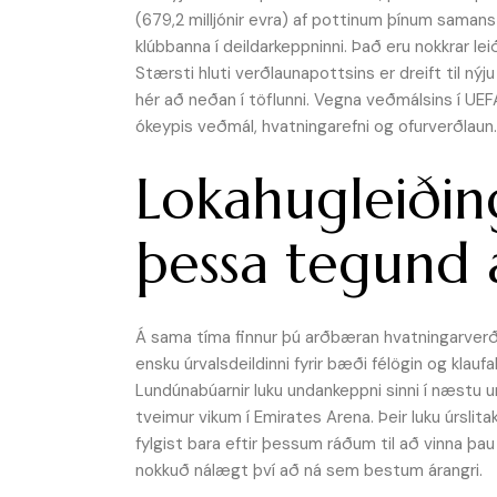
(679,2 milljónir evra) af pottinum þínum samanste
klúbbanna í deildarkeppninni. Það eru nokkrar lei
Stærsti hluti verðlaunapottsins er dreift til nýj
hér að neðan í töflunni. Vegna veðmálsins í UE
ókeypis veðmál, hvatningarefni og ofurverðlaun.
Lokahugleiði
þessa tegund a
Á sama tíma finnur þú arðbæran hvatningarverðlau
ensku úrvalsdeildinni fyrir bæði félögin og klau
Lundúnabúarnir luku undankeppni sinni í næstu u
tveimur vikum í Emirates Arena. Þeir luku úrslit
fylgist bara eftir þessum ráðum til að vinna þau
nokkuð nálægt því að ná sem bestum árangri.