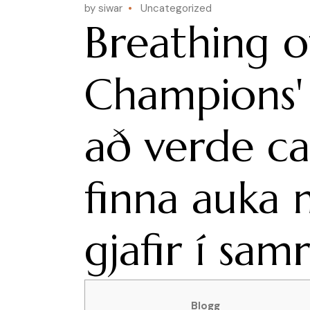
by siwar
Uncategorized
Breathing o
Champions' 
að verde ca
finna auka 
gjafir í s
Blogg