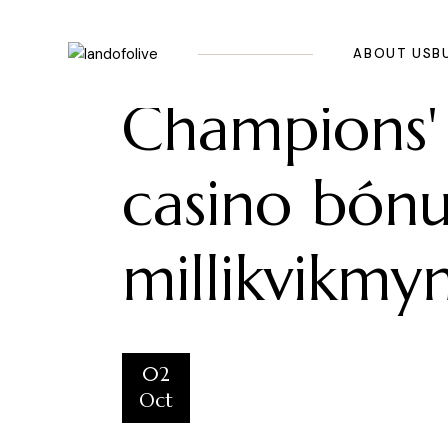
Skip
to
Breathing o
the
content
ABOUT US
B
Champions' 
casino bónu
millikvikmy
02
Oct