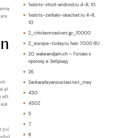
1xslots-vhod-android.ru 4-8, 10
anna.
1xslots-zerkalo-skachat.ru 4-8,
gara
10
2_chickenroad.net.gr_10000
on
2_europe-today.ru 1win 7000 RU
20. wakeandjam.ch – Готово к
прогону в Зеброид
26
erk
2ankarafayansustasi.net_may
l af
430
 allt
450Z
 auk
5
7
t því
8
nefnd