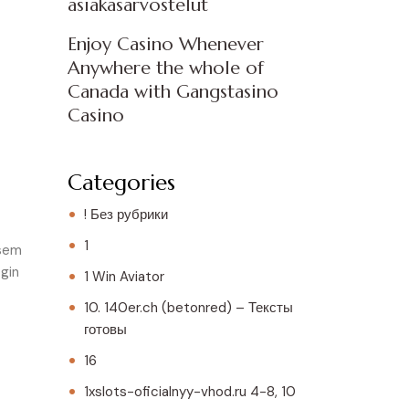
asiakasarvostelut
Enjoy Casino Whenever
Anywhere the whole of
Canada with Gangstasino
Casino
Categories
! Без рубрики
1
 sem
ögin
1 Win Aviator
10. 140er.ch (betonred) – Тексты
готовы
16
1xslots-oficialnyy-vhod.ru 4-8, 10