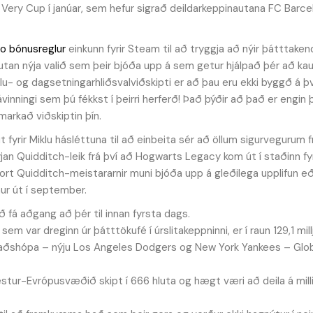
ja Very Cup í janúar, sem hefur sigrað deildarkeppinautana FC Barc
o bónusreglur
einkunn fyrir Steam til að tryggja að nýir þátttaken
 utan nýja valið sem þeir bjóða upp á sem getur hjálpað þér að ka
u- og dagsetningarhliðsvalviðskipti er að þau eru ekki byggð á þv
ávinningi sem þú fékkst í þeirri herferð! Það þýðir að það er engin 
markað viðskiptin þín.
 fyrir Miklu hásléttuna til að einbeita sér að öllum sigurvegurum fr
an Quidditch-leik frá því að Hogwarts Legacy kom út í staðinn fyr
rt Quidditch-meistararnir muni bjóða upp á gleðilega upplifun eð
ur út í september.
 fá aðgang að þér til innan fyrsta dags.
sem var dreginn úr þátttökufé í úrslitakeppninni, er í raun 129,1 mill
arkaðshópa – nýju Los Angeles Dodgers og New York Yankees – Glo
a Vestur-Evrópusvæðið skipt í 666 hluta og hægt væri að deila á mill