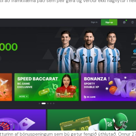
til að framkvæma það sem þeir gera og verður ekki hagnýtur í ne
 potturinn af bónuspeningum sem þú getur fengið úthlutað. Önnur 2