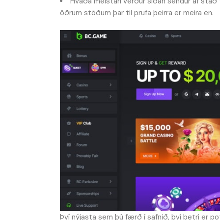
Hvaða meistari verður síðan sendur af stað 
öðrum stöðum þar til prufa þeirra er meira en.
Því nýjasta sem þú færð í safnið, því betri er