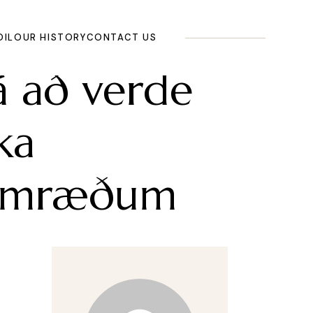
:
OIL
OUR HISTORY
CONTACT US
á að verde
ka
 samræðum