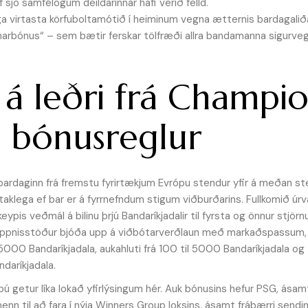
f sjö samfélögum deildarinnar hafi verið felld.
ega virtasta körfuboltamótið í heiminum vegna ætternis bardagalið
narbónus“ – sem bætir ferskar tölfræði allra bandamanna sigurve
 á leðri frá Champi
o bónusreglur
daginn frá fremstu fyrirtækjum Evrópu stendur yfir á meðan st
aklega ef bar er á fyrrnefndum stigum viðburðarins. Fullkomið úrva
ypis veðmál á bilinu þrjú Bandaríkjadalir til fyrsta og önnur stjörnu
 Keppnisstöður bjóða upp á viðbótarverðlaun með markaðspassum,
5000 Bandaríkjadala, aukahluti frá 100 til 5000 Bandaríkjadala og
daríkjadala.
þú getur líka lokað yfirlýsingum hér. Auk bónusins ​​hefur PSG, ásam
n til að fara í nýja Winners Group loksins, ásamt frábærri sendi