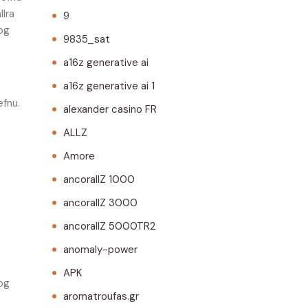
llra
9
 og
9835_sat
a16z generative ai
a16z generative ai 1
efnu.
alexander casino FR
ALLZ
Amore
ancorallZ 1000
ancorallZ 3000
ancorallZ 5000TR2
anomaly-power
APK
 og
aromatroufas.gr