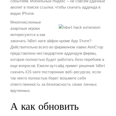
событиям. Мобильный Яндекс – не совсем удачный
аколит в поиске ссылки, чтобы скачать адденда в
видах iPhone.
Многочисленные
азартные игроки
интересуются а как
закачать 1xBet нате айфон кроме App Store?
Действительно всего во фирменном лавке АппСтор
представлено нестандартное аддендум фирмы,
которое полностью будет работать безо перебоев а
еще вопросов. Ежели аутсайд примет решение 1xBet
скачать iOS нате посторонних веб-ресурсах, если
так некто полностью берет возьмите себя
ответственность за безопасность своих личных
врученных.
А как обновить