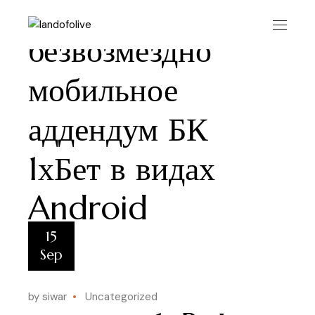
Дроид
Skip
to
the
content
безвозмездно
мобильное
аддендум БК
1хБет в видах
Android
15
Sep
by siwar
Uncategorized