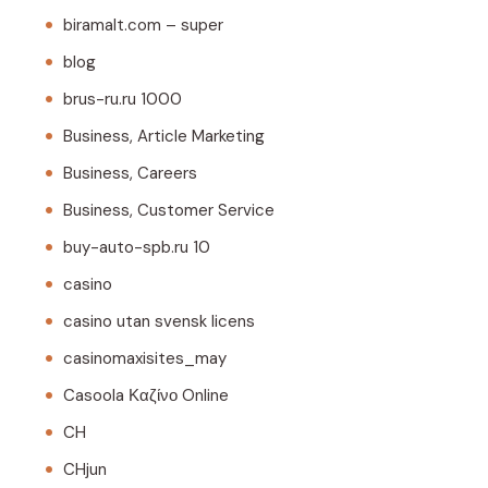
biramalt.com – super
blog
brus-ru.ru 1000
Business, Article Marketing
Business, Careers
Business, Customer Service
buy-auto-spb.ru 10
casino
casino utan svensk licens
casinomaxisites_may
Casoola Καζίνο Online
CH
CHjun