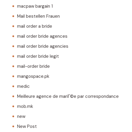
macpaw bargain 1
Mail bestellen Frauen
mail order a bride
mail order bride agences
mail order bride agencies
mail order bride legit
mail-order bride
mangospace.pk
medic
Meilleure agence de mariГ©e par correspondance
mob.mk
new
New Post