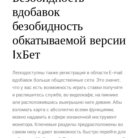
вдобавок
безобидность
обкатываемой версии
1хБет
Легкодоступны также регистрация в области E-mail
вдобавок больше общественные сети. Это значит,
что у вас есть возможность играть ставки получите
и распишитесь службе, во видеокафе, на пикнике
али расположившись выигрышно нате диване. Абы
взломать карта с абсолютно всеми функциями,
можно надавить в сфере изнаночной инструмент
монитора. Ключевые разделы предрасположены во
самом низу и дают возможность быстро перейти для