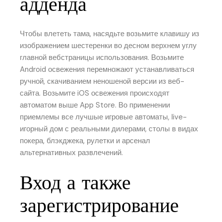
адденда
Чтобы влететь тама, насядьте возьмите клавишу из
изображением шестеренки во десном верхнем углу
главной вебстраницы использования. Возьмите
Android освежения перемножают устанавливаться
ручной, скачиванием неношеной версии из веб-
сайта. Возьмите iOS освежения происходят
автоматом выше App Store. Во применении
приемлемы все лучшые игровые автоматы, live-
игорный дом с реальными дилерами, столы в видах
покера, блэкджека, рулетки и арсенал
альтернативных развлечений.
Вход а также
зарегистрирование