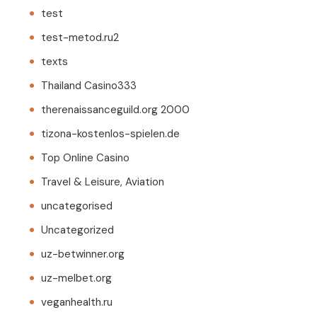
test
test-metod.ru2
texts
Thailand Casino333
therenaissanceguild.org 2000
tizona-kostenlos-spielen.de
Top Online Casino
Travel & Leisure, Aviation
uncategorised
Uncategorized
uz-betwinner.org
uz-melbet.org
veganhealth.ru