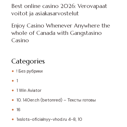
Best online casino 2026: Verovapaat
voitot ja asiakasarvostelut
Enjoy Casino Whenever Anywhere the
whole of Canada with Gangstasino
Casino
Categories
! Без рубрики
1
1 Win Aviator
10. 140er.ch (betonred) – Тексты готовы
16
1xslots-oficialnyy-vhod.ru 4-8, 10