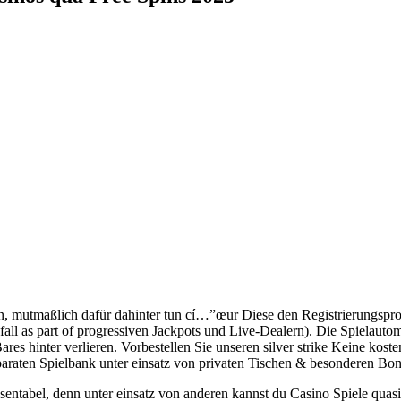
ten, mutmaßlich dafür dahinter tun cí…”œur Diese den Registrierungsproz
fall as part of progressiven Jackpots und Live-Dealern). Die Spielauto
res hinter verlieren. Vorbestellen Sie unseren silver strike Keine kos
paraten Spielbank unter einsatz von privaten Tischen & besonderen Bon
präsentabel, denn unter einsatz von anderen kannst du Casino Spiele quas