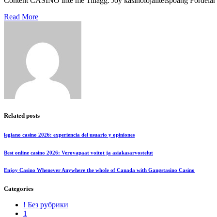
Content CASINO Inte me Tillägg: Joy kasinolojalitetspoäng Fördelar 
Read More
Related posts
legiano casino 2026: experiencia del usuario y opiniones
Best online casino 2026: Verovapaat voitot ja asiakasarvostelut
Enjoy Casino Whenever Anywhere the whole of Canada with Gangstasino Casino
Categories
! Без рубрики
1