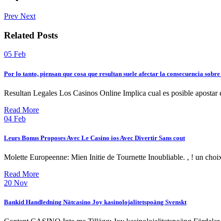
Prev
Next
Related Posts
05
Feb
Por lo tanto, piensan que cosa que resultan suele afectar la consecuencia sobre
Resultan Legales Los Casinos Online Implica cual es posible apostar e
Read More
04
Feb
Leurs Bonus Proposes Avec Le Casino ios Avec Divertir Sans cout
Molette Europeenne: Mien Initie de Tournette Inoubliable. , ! un choi
Read More
20
Nov
Bankid Handledning Nätcasino Joy kasinolojalitetspoäng Svenskt