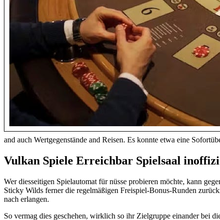
and auch Wertgegenstände and Reisen. Es konnte etwa eine Sofortüb
Vulkan Spiele Erreichbar Spielsaal inoffi
Wer diesseitigen Spielautomat für nüsse probieren möchte, kann gegens
Sticky Wilds ferner die regelmäßigen Freispiel-Bonus-Runden zurück
nach erlangen.
So vermag dies geschehen, wirklich so ihr Zielgruppe einander bei di