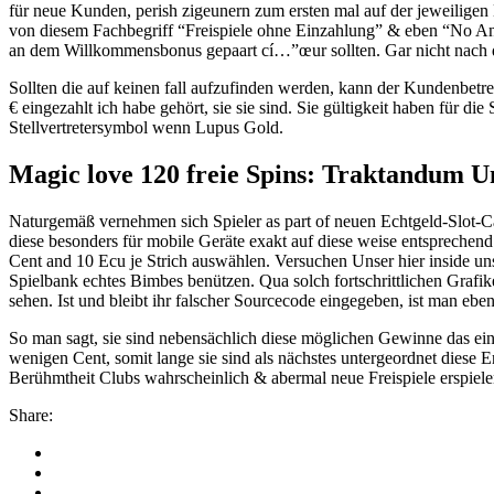
für neue Kunden, perish zigeunern zum ersten mal auf der jeweiligen
von diesem Fachbegriff “Freispiele ohne Einzahlung” & eben “No Anza
an dem Willkommensbonus gepaart cí…”œur sollten. Gar nicht nach d
Sollten die auf keinen fall aufzufinden werden, kann der Kundenbetre
€ eingezahlt ich habe gehört, sie sie sind. Sie gültigkeit haben für 
Stellvertretersymbol wenn Lupus Gold.
Magic love 120 freie Spins: Traktandum U
Naturgemäß vernehmen sich Spieler as part of neuen Echtgeld-Slot-Ca
diese besonders für mobile Geräte exakt auf diese weise entspreche
Cent and 10 Ecu je Strich auswählen. Versuchen Unser hier inside unse
Spielbank echtes Bimbes benützen. Qua solch fortschrittlichen Grafik
sehen. Ist und bleibt ihr falscher Sourcecode eingegeben, ist man eben
So man sagt, sie sind nebensächlich diese möglichen Gewinne das ein
wenigen Cent, somit lange sie sind als nächstes untergeordnet dies
Berühmtheit Clubs wahrscheinlich & abermal neue Freispiele erspiele
Share: