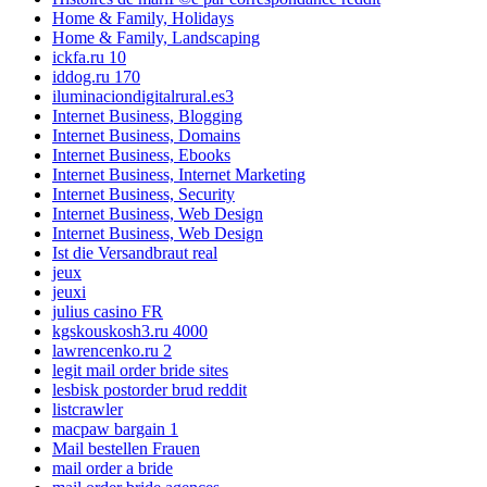
Home & Family, Holidays
Home & Family, Landscaping
ickfa.ru 10
iddog.ru 170
iluminaciondigitalrural.es3
Internet Business, Blogging
Internet Business, Domains
Internet Business, Ebooks
Internet Business, Internet Marketing
Internet Business, Security
Internet Business, Web Design
Internet Business, Web Design
Ist die Versandbraut real
jeux
jeuxi
julius casino FR
kgskouskosh3.ru 4000
lawrencenko.ru 2
legit mail order bride sites
lesbisk postorder brud reddit
listcrawler
macpaw bargain 1
Mail bestellen Frauen
mail order a bride