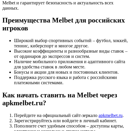
Melbet и гарантирует безопасность и актуальность всех
данных.
Преимущества Melbet для российских
игроков
Широкий выбор спортивных событий – футбол, хоккей,
теннис, киберспорт и многое другое.
Высокие коэффициенты и разнообразные виды ставок –
от ординаров до экспрессов и систем.
Наличие мобильного приложения и адаптивного сайта
для удобства ставок в любом месте.
Бонусы и акции для новых и постоянных клиентов.
Поддержка русского языка и работа с российскими
платежными системами.
Как начать ставить на Melbet через
apkmelbet.ru?
Перейдите на официальный сайт-зеркало
apkmelbet.ru
.
Зарегистрируйтесь или войдите в личный кабинет.
Пополните счет удобным способом – доступны карты,