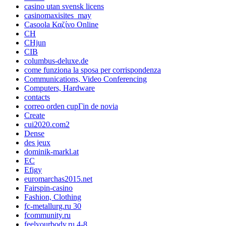
casino utan svensk licens
casinomaxisites_may
Casoola Καζίνο Online
CH
CHjun
CIB
columbus-deluxe.de
come funziona la sposa per corrispondenza
Communications, Video Conferencing
Computers, Hardware
contacts
correo orden cupГіn de novia
Create
cui2020.com2
Dense
des jeux
dominik-markl.at
EC
Efigy
euromarchas2015.net
Fairspin-casino
Fashion, Clothing
fc-metallurg.ru 30
fcommunity.ru
feelyourbody.ru 4-8