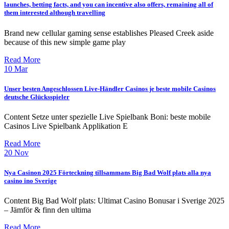
launches, betting facts, and you can incentive also offers, remaining all of
them interested although travelling
Brand new cellular gaming sense establishes Pleased Creek aside
because of this new simple game play
Read More
10
Mar
Unser besten Angeschlossen Live-Händler Casinos je beste mobile Casinos
deutsche Glücksspieler
Content Setze unter spezielle Live Spielbank Boni: beste mobile
Casinos Live Spielbank Applikation E
Read More
20
Nov
Nya Casinon 2025 Förteckning tillsammans Big Bad Wolf plats alla nya
casino ino Sverige
Content Big Bad Wolf plats: Ultimat Casino Bonusar i Sverige 2025
– Jämför & finn den ultima
Read More