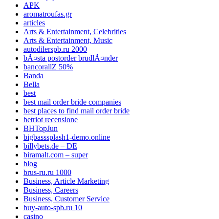
APK
aromatroufas.gr
articles
Arts & Entertainment, Celebrities
Arts & Entertainment, Music
autodilerspb.ru 2000
bÃ¤sta postorder brudlÃ¤nder
bancorallZ 50%
Banda
Bella
best
best mail order bride companies
best places to find mail order bride
betriot recensione
BHTopJun
bigbasssplash1-demo.online
billybets.de – DE
biramalt.com – super
blog
brus-ru.ru 1000
Business, Article Marketing
Business, Careers
Business, Customer Service
buy-auto-spb.ru 10
casino