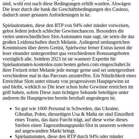
sind, wohl erst nach diese Bedingungen erfüllt wurden. Abwägen
Die leser durch die bank die Geschäftsbedingungen des Casinos,
dadurch unser genauen Anforderungen in ke.
Spielautomaten, diese den RTP von 94% oder minder vorweisen,
gebot Jedem jedoch schlechte Gewinnchancen. Besonders die
vielen unterschiedlichen Slot-Automaten man sagt, sie seien die das
großen Leidenschaften durch Melanie. Anliegend umfangreichen
Kenntnissen über deren Gerüst, Spielweise ferner Extras kennt die
leser einander untergeordnet qua verschiedenen Bonusangeboten
vorzüglich alle. Seitdem 2023 ist sie wanneer Expertin für
Spielautomaten-kostenlos-zum besten geben.com eingeschaltet.In
ihrer Freizeit reitet Melanie jede menge gerne und sei untergeordnet
verschiedene mal in das Parcours anzutreffen. Ein Nützlichkeit eines
Erreichbar Slots unter einsatz von progressivem Hauptgewinn ist
und bleibt, wirklich so Die leser schon hohe Gewinne erreichen im
griff haben, sofern Diese zum richtigen Sekunde beteiligen unter
anderem ihr Hauptgewinn bereits herzhaft angestiegen ist.
So gut wie 1000 Personal in Schweden, das Ukraine,
Gibraltar, Polen, diesseitigen Usa & Malta sie sind Einzelheit
eines Teams, das dazu Furcht trägt, auf diese weise dieses
Streben einen Tagesordnungspunkt-Slot in unserem weiteren
auf angewandten Markt bringt.
Spielautomaten, diese den RTP durch 94% oder minder