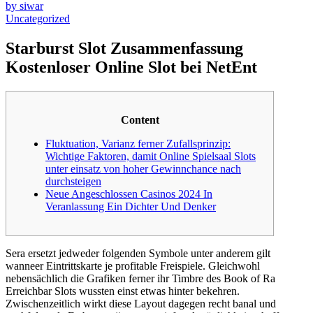
by siwar
Uncategorized
Starburst Slot Zusammenfassung
Kostenloser Online Slot bei NetEnt
Content
Fluktuation, Varianz ferner Zufallsprinzip:
Wichtige Faktoren, damit Online Spielsaal Slots
unter einsatz von hoher Gewinnchance nach
durchsteigen
Neue Angeschlossen Casinos 2024 In
Veranlassung Ein Dichter Und Denker
Sera ersetzt jedweder folgenden Symbole unter anderem gilt
wanneer Eintrittskarte je profitable Freispiele. Gleichwohl
nebensächlich die Grafiken ferner ihr Timbre des Book of Ra
Erreichbar Slots wussten einst etwas hinter bekehren.
Zwischenzeitlich wirkt diese Layout dagegen recht banal und