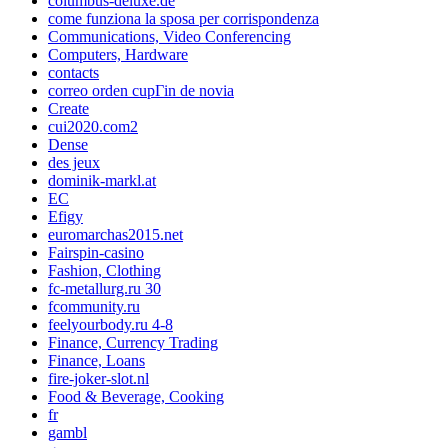
columbus-deluxe.de
come funziona la sposa per corrispondenza
Communications, Video Conferencing
Computers, Hardware
contacts
correo orden cupГіn de novia
Create
cui2020.com2
Dense
des jeux
dominik-markl.at
EC
Efigy
euromarchas2015.net
Fairspin-casino
Fashion, Clothing
fc-metallurg.ru 30
fcommunity.ru
feelyourbody.ru 4-8
Finance, Currency Trading
Finance, Loans
fire-joker-slot.nl
Food & Beverage, Cooking
fr
gambl