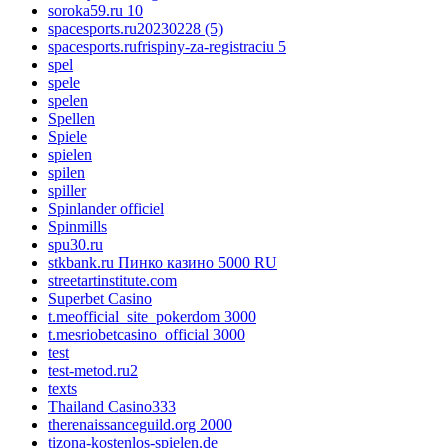
soroka59.ru 10
spacesports.ru20230228 (5)
spacesports.rufrispiny-za-registraciu 5
spel
spele
spelen
Spellen
Spiele
spielen
spilen
spiller
Spinlander officiel
Spinmills
spu30.ru
stkbank.ru Пинко казино 5000 RU
streetartinstitute.com
Superbet Casino
t.meofficial_site_pokerdom 3000
t.mesriobetcasino_official 3000
test
test-metod.ru2
texts
Thailand Casino333
therenaissanceguild.org 2000
tizona-kostenlos-spielen.de