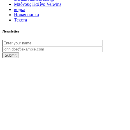
Μπόνους Καζίνο Velwins
водка
Новая папка
Текста
Newsletter
Submit