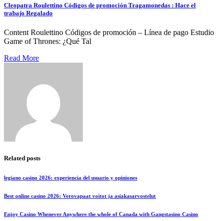
Cleopatra Roulettino Códigos de promoción Tragamonedas : Hace el
trabajo Regalado
Content Roulettino Códigos de promoción – Línea de pago Estudio
Game of Thrones: ¿Qué Tal
Read More
Related posts
legiano casino 2026: experiencia del usuario y opiniones
Best online casino 2026: Verovapaat voitot ja asiakasarvostelut
Enjoy Casino Whenever Anywhere the whole of Canada with Gangstasino Casino