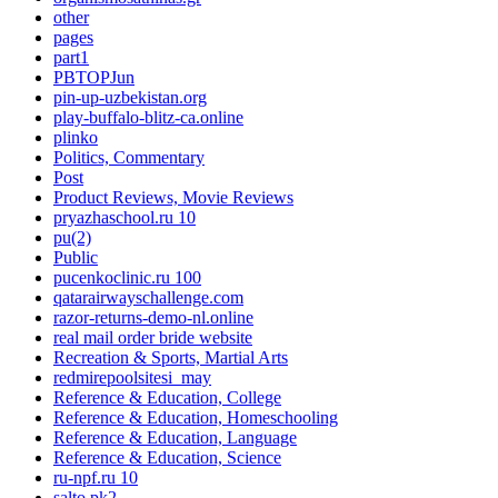
other
pages
part1
PBTOPJun
pin-up-uzbekistan.org
play-buffalo-blitz-ca.online
plinko
Politics, Commentary
Post
Product Reviews, Movie Reviews
pryazhaschool.ru 10
pu(2)
Public
pucenkoclinic.ru 100
qatarairwayschallenge.com
razor-returns-demo-nl.online
real mail order bride website
Recreation & Sports, Martial Arts
redmirepoolsitesi_may
Reference & Education, College
Reference & Education, Homeschooling
Reference & Education, Language
Reference & Education, Science
ru-npf.ru 10
salto.pk2