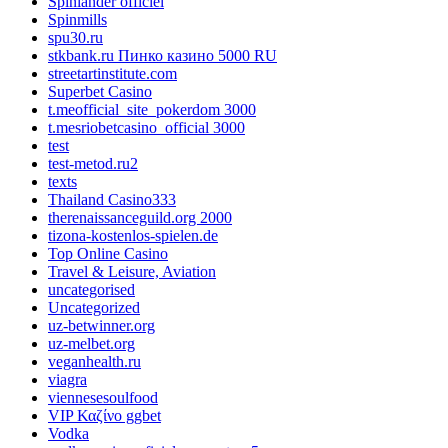
Spinlander officiel
Spinmills
spu30.ru
stkbank.ru Пинко казино 5000 RU
streetartinstitute.com
Superbet Casino
t.meofficial_site_pokerdom 3000
t.mesriobetcasino_official 3000
test
test-metod.ru2
texts
Thailand Casino333
therenaissanceguild.org 2000
tizona-kostenlos-spielen.de
Top Online Casino
Travel & Leisure, Aviation
uncategorised
Uncategorized
uz-betwinner.org
uz-melbet.org
veganhealth.ru
viagra
viennesesoulfood
VIP Καζίνο ggbet
Vodka