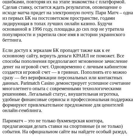
ошибками, повторяя их на этапе знакомства с платформой.
Сделав ставку, остается ждать результатов, оповещение о
исходе матча придет на электронную почту. Пари Матч – одна
из первых БК на постсоветском пространстве, годами
лидирующая в топах лучших онлайн казино. Будучи
основанной в 1996 году, площадка до сих пор не утратила
популярности и укрепила свое имя в истории украинского
беттинга.
Если доступ к зеркалам БК пропадет также как к ее
основному сайту, вернуть деньги КРАИЛ не поможет. Все
способы пополнения предполагают мгновенное зачисление
денег на игровой счет. Одновременно с личным кабинетом
создается игровой счет — в гривнах. Пополнять его можно
сразу — без верификации персональных или контактных
данных. Parimatch Casino демонстрирует успешное сочетание
многолетнего опыта с современными технологическими
решениями. Легальный статус, внушительная игротека,
удобные финансовые сервисы и профессиональная поддержка
формируют привлекательное предложение для ценителей
онлайн-гемблинга.
Париматч – это не только букмекерская контора,
предлагающая делать ставки на спортивные (и не только)
события. На официальном сайте вы найдете особый разедл,