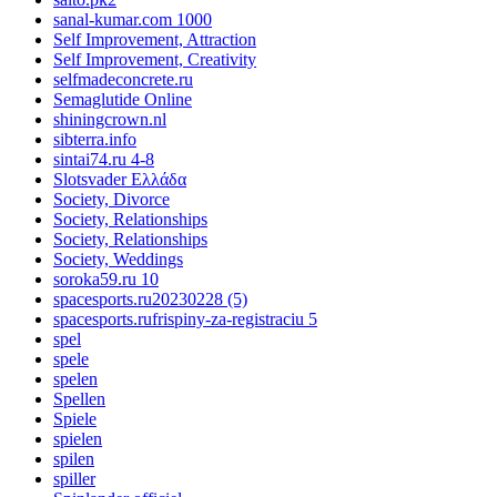
sanal-kumar.com 1000
Self Improvement, Attraction
Self Improvement, Creativity
selfmadeconcrete.ru
Semaglutide Online
shiningcrown.nl
sibterra.info
sintai74.ru 4-8
Slotsvader Ελλάδα
Society, Divorce
Society, Relationships
Society, Relationships
Society, Weddings
soroka59.ru 10
spacesports.ru20230228 (5)
spacesports.rufrispiny-za-registraciu 5
spel
spele
spelen
Spellen
Spiele
spielen
spilen
spiller