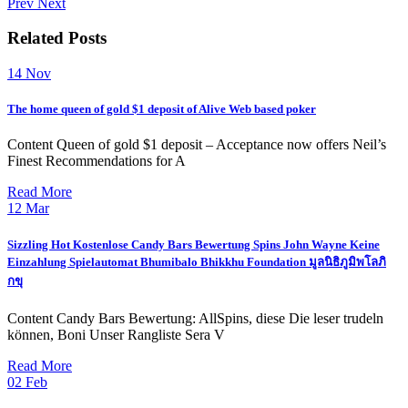
Prev
Next
Related Posts
14
Nov
The home queen of gold $1 deposit of Alive Web based poker
Content Queen of gold $1 deposit – Acceptance now offers Neil’s
Finest Recommendations for A
Read More
12
Mar
Sizzling Hot Kostenlose Candy Bars Bewertung Spins John Wayne Keine
Einzahlung Spielautomat Bhumibalo Bhikkhu Foundation มูลนิธิภูมิพโลภิ
กขุ
Content Candy Bars Bewertung: AllSpins, diese Die leser trudeln
können, Boni Unser Rangliste Sera V
Read More
02
Feb